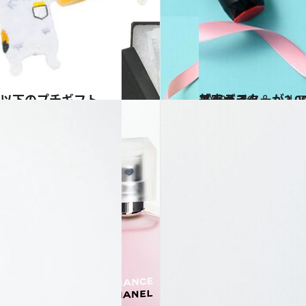
円以下のプチギフト
2018.5.16
美容ライターが2,000円前後で厳選！ 高感度な女性へさりげなく贈るプチギフト
ビューティ＆ヘル