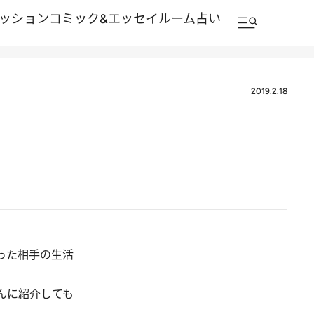
ッション
コミック&エッセイルーム
占い
2019.2.18
て
った相手の生活
んに紹介しても