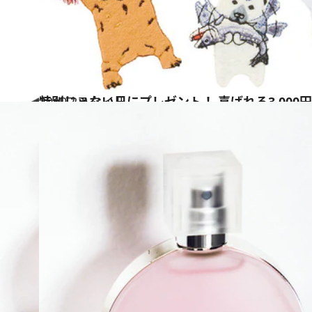
2019.2.3
特別じゃない日にプレゼント！ 喜ばれる3,000
ライフスタイル