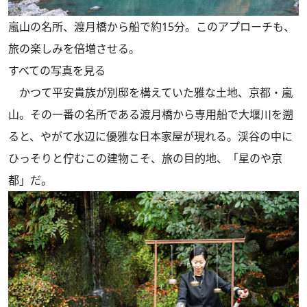
嵐山の名所、渡月橋から船で約15分。このアプローチも、
旅の楽しみを倍増させる。
すべての写真を見る
かつて平安貴族が別邸を構えていた雅な土地、京都・嵐
山。その一番の名所である渡月橋から専用船で大堰川を遡
ると、やがて水辺に優雅な日本家屋が現れる。渓谷の中に
ひっそりと佇むこの建物こそ、旅の目的地、「星のや京
都」だ。