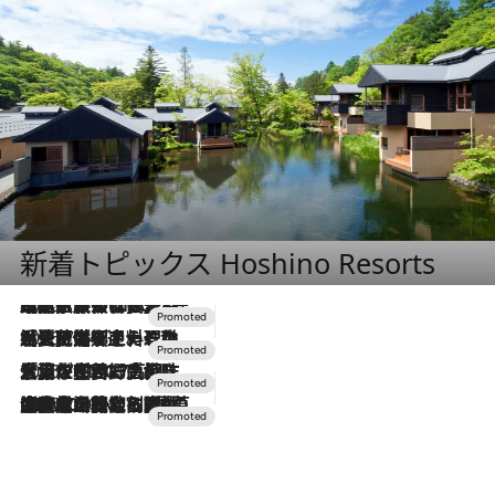
新着トピックス Hoshino Resorts
2026.7.31
【ホテル帰省】という選択肢をOMOが提案。家族とほどよい距離を保つには「昼は実家、夜は気兼ねなくホテルで！」
2026.7.24
【夏限定ディナーコース】旬を迎える稚鮎や花ズッキーニなどをイタリア・トスカーナの郷土料理の手法で満喫！
2026.7.17
「土佐和ハーブかき氷」がOMO7高知に登場！生姜、山椒、大葉など目にも舌にも涼を呼ぶ郷土の味
2026.7.10
NEW OPEN！【界 草津】名湯の地に誕生。趣の異なる2種の温泉と上州ならではの会席・蕎麦割烹など美食を味わう究極の癒やし旅