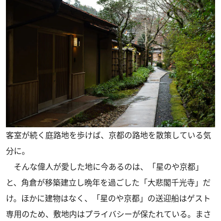
客室が続く庭路地を歩けば、京都の路地を散策している気
分に。
そんな偉人が愛した地に今あるのは、「星のや京都」
と、角倉が移築建立し晩年を過ごした「大悲閣千光寺」だ
け。ほかに建物はなく、「星のや京都」の送迎船はゲスト
専用のため、敷地内はプライバシーが保たれている。まさ