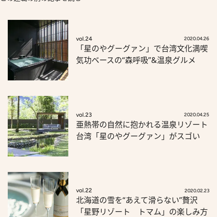
vol.24
2020.04.26
「星のやグーグァン」で台湾文化満喫
気功ベースの“森呼吸”&温泉グルメ
vol.23
2020.04.25
亜熱帯の自然に抱かれる温泉リゾート
台湾「星のやグーグァン」がスゴい
vol.22
2020.02.23
北海道の雪を“あえて滑らない”贅沢
「星野リゾート トマム」の楽しみ方