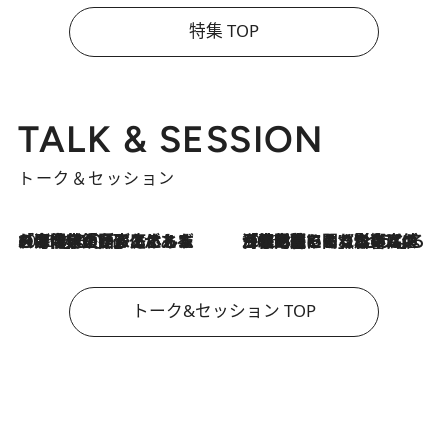
特集 TOP
TALK & SESSION
トーク＆セッション
2026.8.3
「今後値上げがあるとすれば…」「リスクがあるのは今年の冬」エネルギー専門家が語る、ホルムズ海峡封鎖が家庭にもたらす“ある心配”
2026.8.3
「住宅建てられない…」「サーチャージ料の高値が続いている」ホルムズ海峡封鎖による影響はいつまで続く？《エネルギー専門家に聞く“どうなる日本の暮らし”》
トーク&セッション TOP