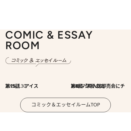
COMIC & ESSAY
ROOM
2026.7.30
第15話 アイス
2026.7.30
第8回「同人誌即売会にチャレンジ その2」
コミック＆エッセイルームTOP