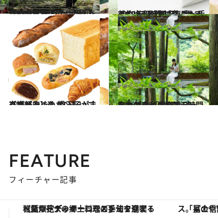
2019.8.31
「ロテルド比叡」の極上プランで 秋色の比叡山を厄払い散策
旅＆お出かけ
2019.12.13
2019年【京都府】凄い手みやげ3選 絶対喜ばれる美的土産が舞い降りた！
グルメ
2019.6.4
【京都府】のおいしいご当地パン だし巻玉子がまるごと入ったパンも
グルメ
2019.6.18
自由スタイルの贅沢時間を叶える 「星野リゾート」のひとり旅プラン
旅＆お出かけ
FEATURE
フィーチャー記事
「星のや富士」でデジタルデトックス。冨士信仰の歴史を辿り、心身を調える。