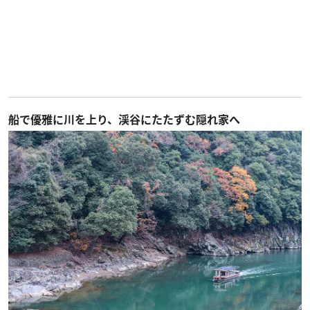
船で優雅に川を上り、渓谷にたたずむ隠れ家へ