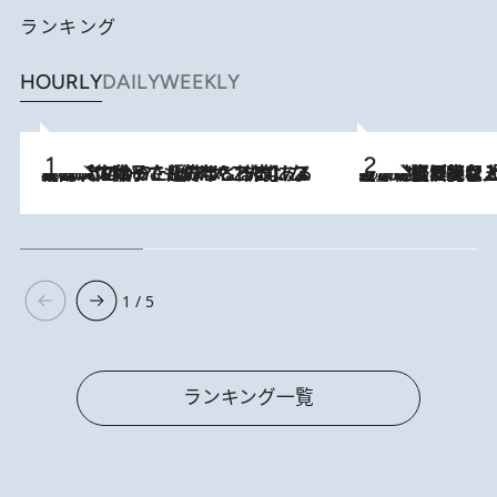
ランキング
HOURLY
DAILY
WEEKLY
2026.8.5
【阿川佐和子さんの年とる力】なぜ70代で始めた趣味は“こんなに楽しい”のか？ ピアノ、俳句…スランプに陥っても続けられる“ある秘訣”とは
2026.8.5
【なぜ吉沢亮は「気配を消せる」のか？】興行収入208億の『国宝』を経て挑むミュージカル『ディア・エヴァン・ハンセン』。トップ俳優が舞台上でさらけ出した“孤独”とは
1 / 5
ランキング一覧