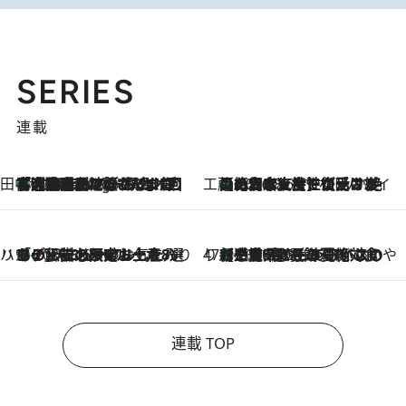
SERIES
連載
田中稲の勝手に再ブーム
「湘南乃風に憧れて」観客大盛上がりの“タオル回し”に、ラッパー顔負けの高速歌唱まで…さだまさし（74）のアグレッシブすぎる現在地
4 Hours Ago
工藤まやのおもてなしハワイ
【ハワイ土産】ローカルの絶大な支持で復活！ 絶品の幻クッキー《元ファンの日本人女性が受け継いだ名店》
2026.8.6
ハワイ賢者 リサのお気に入りリスト
あの伝説の限定トートも！ リニューアルした「ディーン＆デルーカ ハワイ」で必須のお土産8選
2026.8.6
47都道府県の手みやげ ひんやりスイーツで夏を満喫
【三重県】この夏絶対食べたい 冷やしておいしいおやつ3選 お餅×アイスの新感覚スイーツ
2026.8.6
連載 TOP