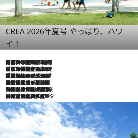
CREA 2026年夏号 やっぱり、ハワ
イ！
「荷物が増えるほど旅ストレスは増す」美容ジャーナリストがたどり着いた最終結論。“化粧品を劇的に減らす”感動の凝縮美容とは
2026.8.6
「旅先には金髪ウィッグを持参」日本と同じメイクでは損してる!? 美容ジャーナリストが提案する“掟破りの旅美容”とは
2026.8.6
【厳選旅コスメ】「身軽さ＆UV対策重視！」ヘアアーティストshucoが選んだ夏旅ベストコスメを発表【Mサイズジップ】
2026.8.6
2026.8.5
【厳選旅コスメ】国内をあちこち移動する河井菜摘が選んだ夏旅ベストコスメ発表！「リラックスアイテムはマスト」【Mサイズジップ】
2026.8.4
【厳選旅コスメ】「紫外線＆乾燥対策しながらメイク感も！」ヘア＆メイクGeorgeが選んだ夏旅ベストコスメを発表！【Mサイズジップ】
2026.8.3
【厳選旅コスメ】「保湿もタイパ重視！」“サウナ好き”タレント清水みさとが愛用する夏旅ベストコスメを発表！【Mサイズジップ】