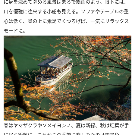
に身を沈めて眺める風景はまるで絵画のよう。眼下には、
川を優雅に往来する小船も見える。ソファやテーブルの重
心は低く、畳の上に素足でくつろげば、一気にリラックス
モードに。
春はヤマザクラやソメイヨシノ、夏は新緑、秋は紅葉が手