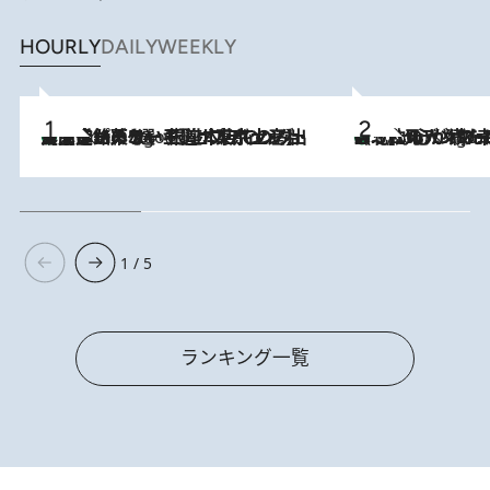
HOURLY
DAILY
WEEKLY
【間違いのない王道・東京土産】資生堂パーラー 銀座本店でのみ出会える銘菓5選《極上プディング・濃厚チーズケーキ・ボンボンショコラほか》
3 Hours Ago
《北欧の人々の幸福度が高いのは…》元デンマーク親善大使が出会った“心が満たされる暮らし”「いいかげんにヒュッゲしなさい！」
3 Hours Ago
1 / 5
ランキング一覧