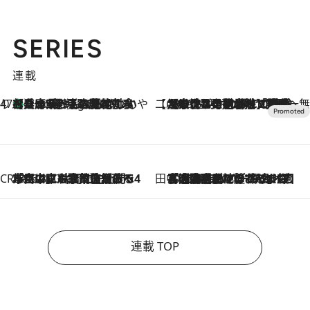
SERIES
連載
47都道府県の手みやげ ひんやりスイーツで夏を満喫
【兵庫県】この夏絶対食べたい 冷やしておいしいおやつ3選 淡路島の恵みをジェラートに集約
3 Hours Ago
【CREA×星野リゾート】唯一無二。癒しと発見が待つ場所へ
2026.8.7
【トンボの足水浴】ヒノキの香りに包まれて涼感マックス！約13℃の湧水かけ流しを避暑地「星野温泉 トンボの湯」で体験
CREA'S CHOICE
2026.8.7
「立川にも歌舞伎があるんだよ」 片岡仁左衛門・市川中車ら豪華座組みで4年目の立川立飛歌舞伎へ
田中稲の勝手に再ブーム
2026.8.7
「湘南乃風に憧れて」観客大盛上がりの“タオル回し”に、ラッパー顔負けの高速歌唱まで…さだまさし（74）のアグレッシブすぎる現在地
連載 TOP