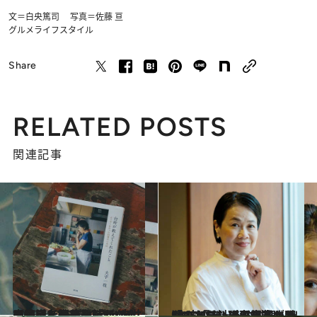
文＝白央篤司 写真＝佐藤 亘
グルメ
ライフスタイル
Share
RELATED POSTS
関連記事
2025.12.3
【続きを読む】「あなたの書いたものなんて…」文筆家・大平一枝が“市井の生活者”を描くきっかけとなった編集者時代の上司の厳しい一言
ライフスタイル
2025.5.16
「ふたをして煮る」ときは“穴のない”ふたで！…NHK「きょうの料理」出演の人気料理研究家が明かす〈レシピに掲載されないおいしさのヒミツ〉
グルメ