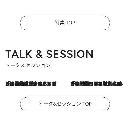
特集 TOP
TALK & SESSION
トーク＆セッション
2026.8.3
「今後値上げがあるとすれば…」「リスクがあるのは今年の冬」エネルギー専門家が語る、ホルムズ海峡封鎖が家庭にもたらす“ある心配”
2026.8.3
「住宅建てられない…」「サーチャージ料の高値が続いている」ホルムズ海峡封鎖による影響はいつまで続く？《エネルギー専門家に聞く“どうなる日本の暮らし”》
トーク&セッション TOP