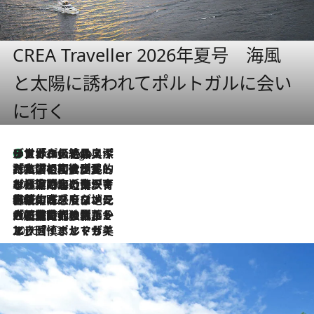
CREA Traveller 2026年夏号 海風
と太陽に誘われてポルトガルに会い
に行く
リスボンの絶品スイーツ「パステル・デ・ナタ」とは？ポルトガル伝統の奥深い世界へ
3 Hours Ago
2026.7.27
「私の祖国はポルトガル語です」国民的詩人フェルナンド・ペソアと、彼が愛した文学の街を歩く
2026.7.26
ポルトガル近海が育む極上の海の幸。キリリと冷えた白ワインと愉しむ、シーフード専門店の贅沢
2026.7.22
伝統の味をモダンに昇華。高感度な地元客が集う、リスボンの最旬ガストロノミー
2026.7.21
大航海時代の栄華から、震災、独裁、そして革命へ。ポルトガル・首都リスボンの石畳に刻まれた「歴史の光と影」
2026.7.13
エッセイ・ヤマザキマリ「慎ましくも美しき国 ポルトガル」