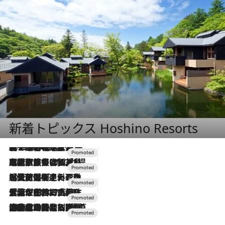
新着トピックス Hoshino Resorts
2026.8.7
【トンボの足水浴】ヒノキの香りに包まれて涼感マックス！約13℃の湧水かけ流しを避暑地「星野温泉 トンボの湯」で体験
2026.7.31
【ホテル帰省】という選択肢をOMOが提案。家族とほどよい距離を保つには「昼は実家、夜は気兼ねなくホテルで！」
2026.7.24
【夏限定ディナーコース】旬を迎える稚鮎や花ズッキーニなどをイタリア・トスカーナの郷土料理の手法で満喫！
2026.7.17
「土佐和ハーブかき氷」がOMO7高知に登場！生姜、山椒、大葉など目にも舌にも涼を呼ぶ郷土の味
2026.7.10
NEW OPEN！【界 草津】名湯の地に誕生。趣の異なる2種の温泉と上州ならではの会席・蕎麦割烹など美食を味わう究極の癒やし旅