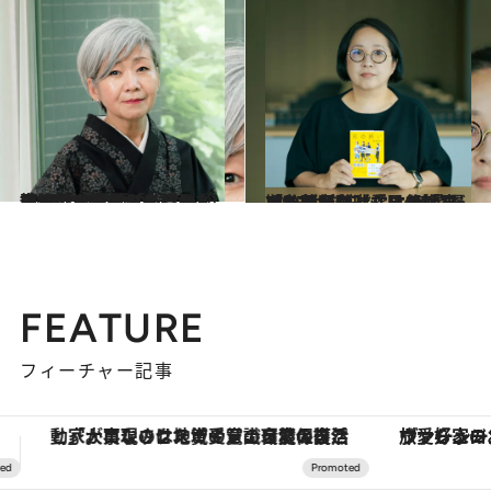
2025.8.15
神津はづきさんが語る、亡き母・中村メイコさん（89）の素顔「私はね、母に涙を見せたことがないんです、あの人は“母”ではなかったから」【2025夏のベスト記事】
カルチャー
2025.11.24
「私が行動しなければ“最期”にはならない」疎遠だった兄が急逝し、後始末することに…『兄の終い』著者が吐露する「兄への想い」
カルチャー
FEATURE
フィーチャー記事
ヴァシュロン・コンスタンタン「オーヴァーシーズ・オートマティック」。旅愛好家のお気に入りコレクションから、ジェンダーレスな新作が登場