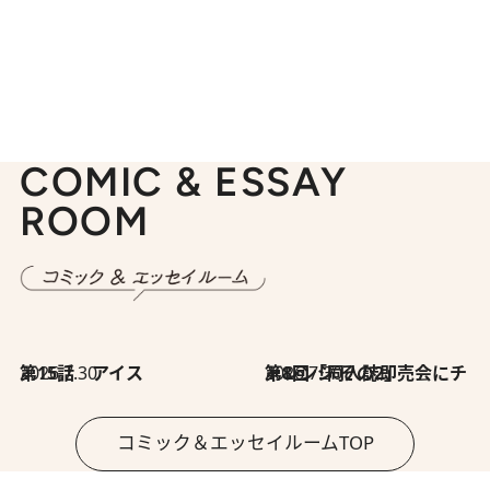
COMIC & ESSAY
ROOM
2026.7.30
第15話 アイス
2026.7.30
第8回「同人誌即売会にチャレンジ その2」
コミック＆エッセイルームTOP