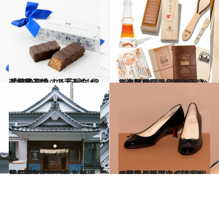
2019.12.15
「銀座三越」の手みやげ8選 惚れ惚れする芳醇なバター菓子
グルメ
2019.12.8
〈決定版〉これぞ！東京みやげ10選 一流グルメから老舗の日用品まで
旅＆お出かけ
2019.12.7
不思議な入口の東京美術館4選 東京駅から？ 銭湯から入る⁉
旅＆お出かけ
2019.12.9
《伊勢丹新宿店の秘密》人気のパンプス 日本屈指の靴売り場で大ベストセラー！
ファッション