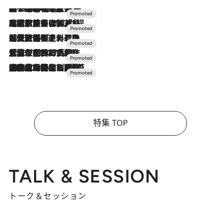
2026.8.7
【トンボの足水浴】ヒノキの香りに包まれて涼感マックス！約13℃の湧水かけ流しを避暑地「星野温泉 トンボの湯」で体験
2026.7.31
【ホテル帰省】という選択肢をOMOが提案。家族とほどよい距離を保つには「昼は実家、夜は気兼ねなくホテルで！」
2026.7.24
【夏限定ディナーコース】旬を迎える稚鮎や花ズッキーニなどをイタリア・トスカーナの郷土料理の手法で満喫！
2026.7.17
「土佐和ハーブかき氷」がOMO7高知に登場！生姜、山椒、大葉など目にも舌にも涼を呼ぶ郷土の味
2026.7.10
NEW OPEN！【界 草津】名湯の地に誕生。趣の異なる2種の温泉と上州ならではの会席・蕎麦割烹など美食を味わう究極の癒やし旅
特集 TOP
TALK & SESSION
トーク＆セッション