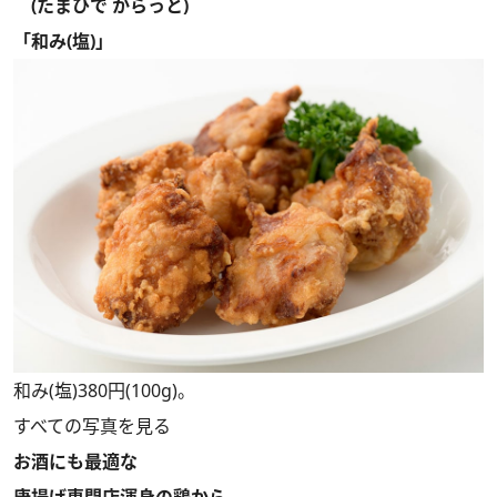
(たまひで からっと)
「和み(塩)」
和み(塩)380円(100g)。
すべての写真を見る
お酒にも最適な
唐揚げ専門店渾身の鶏から