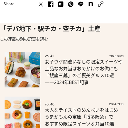
Share
「デパ地下・駅チカ・空チカ」土産
この連載の別の記事を読む
vol.41
2025.01.03
女子ウケ間違いなしの限定スイーツや
上品なお弁当はおでかけのお供にも
「銀座三越」のご褒美グルメ10選
――2024年BEST記事
vol.40
2024.09.18
大人なテイストのめんべいをはじめ
うまかもんの宝庫「博多阪急」で
おすすめ限定スイーツ＆弁当10選