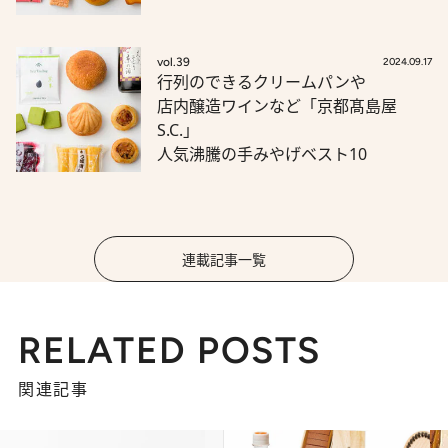
vol.39
2024.09.17
行列のできるクリームパンや
店内醸造ワインなど「京都髙島屋
S.C.」
人気沸騰の手みやげベスト10
連載記事一覧
RELATED POSTS
関連記事