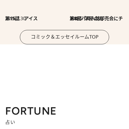
2026.7.30
第15話 アイス
2026.7.30
第8回「同人誌即売会にチャレンジ その2」
コミック＆エッセイルームTOP
FORTUNE
占い