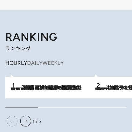
RANKING
ランキング
HOURLY
DAILY
WEEKLY
2026.8.8
「最後に見られてよかった」上野動物園の東園パンダ舎が解体前に特別公開。8月16日まで延長されたパネル展と共に辿る“半世紀”のパンダ飼育《解体工事の図面あり》
2026.8.5
【阿川佐和子さんの年とる力】なぜ70代で始めた趣味は“こんなに楽しい”のか？ ピアノ、俳句…スランプに陥っても続けられる“ある秘訣”とは
1 / 5