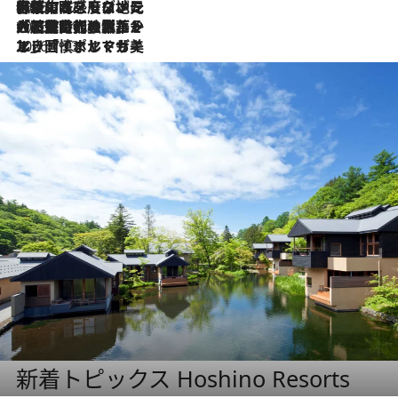
2026.7.22
伝統の味をモダンに昇華。高感度な地元客が集う、リスボンの最旬ガストロノミー
2026.7.21
大航海時代の栄華から、震災、独裁、そして革命へ。ポルトガル・首都リスボンの石畳に刻まれた「歴史の光と影」
2026.7.13
エッセイ・ヤマザキマリ「慎ましくも美しき国 ポルトガル」
新着トピックス Hoshino Resorts