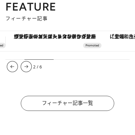
FEATURE
フィーチャー記事
「土佐和ハーブかき氷」がOMO7高知に登場！生姜、山椒、大葉など目にも舌にも涼を呼ぶ郷土の味
【夏限定ディナーコース】旬を迎
3
/
6
フィーチャー記事一覧