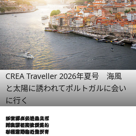
CREA Traveller 2026年夏号 海風
と太陽に誘われてポルトガルに会い
に行く
2026.8.8
リスボンの絶品スイーツ「パステル・デ・ナタ」とは？ポルトガル伝統の奥深い世界へ
2026.7.27
「私の祖国はポルトガル語です」国民的詩人フェルナンド・ペソアと、彼が愛した文学の街を歩く
2026.7.26
ポルトガル近海が育む極上の海の幸。キリリと冷えた白ワインと愉しむ、シーフード専門店の贅沢