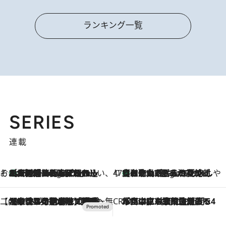
ランキング一覧
SERIES
連載
そおだよおこの関西おいしい、おやつ紀行
［大阪府箕面市］一皿一皿目の前で仕上げられる、料理を巧みに組み込んだアシェットデセールコース「ミチル アシェット デセール（Michiru assiette dessert）」
9 Hours Ago
47都道府県の手みやげ ひんやりスイーツで夏を満喫
【和歌山県】この夏絶対食べたい 冷やしておいしいおやつ3選 みかんがごろっと丸ごと入ったジュレ
9 Hours Ago
【CREA×星野リゾート】唯一無二。癒しと発見が待つ場所へ
2026.8.7
【トンボの足水浴】ヒノキの香りに包まれて涼感マックス！約13℃の湧水かけ流しを避暑地「星野温泉 トンボの湯」で体験
CREA'S CHOICE
2026.8.7
「立川にも歌舞伎があるんだよ」 片岡仁左衛門・市川中車ら豪華座組みで4年目の立川立飛歌舞伎へ