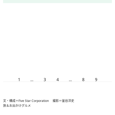
1
...
3
4
...
8
9
文・構成＝Five Star Corporation 撮影＝釜谷洋史
旅＆お出かけ
グルメ