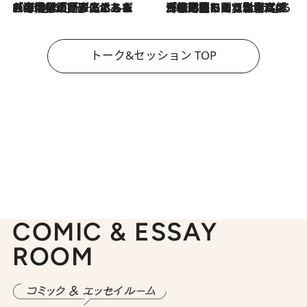
2026.8.3
「今後値上げがあるとすれば…」「リスクがあるのは今年の冬」エネルギー専門家が語る、ホルムズ海峡封鎖が家庭にもたらす“ある心配”
2026.8.3
「住宅建てられない…」「サーチャージ料の高値が続いている」ホルムズ海峡封鎖による影響はいつまで続く？《エネルギー専門家に聞く“どうなる日本の暮らし”》
トーク&セッション TOP
COMIC & ESSAY
ROOM