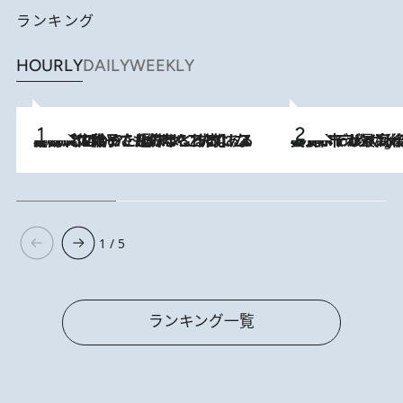
ランキング
HOURLY
DAILY
WEEKLY
2026.8.5
【阿川佐和子さんの年とる力】なぜ70代で始めた趣味は“こんなに楽しい”のか？ ピアノ、俳句…スランプに陥っても続けられる“ある秘訣”とは
美食、デザイン、ホスピタリティのすべてが最高峰！ ノルウェー第4の都市スタヴァンゲルのW
10 Hours Ago
1 / 5
ランキング一覧