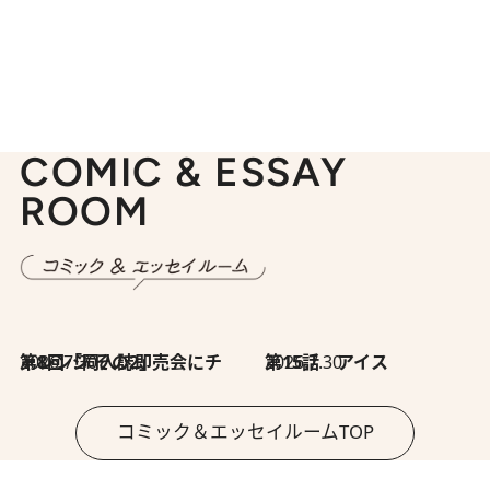
COMIC & ESSAY
ROOM
2026.7.30
第8回「同人誌即売会にチャレンジ その2」
2026.7.30
第15話 アイス
コミック＆エッセイルームTOP