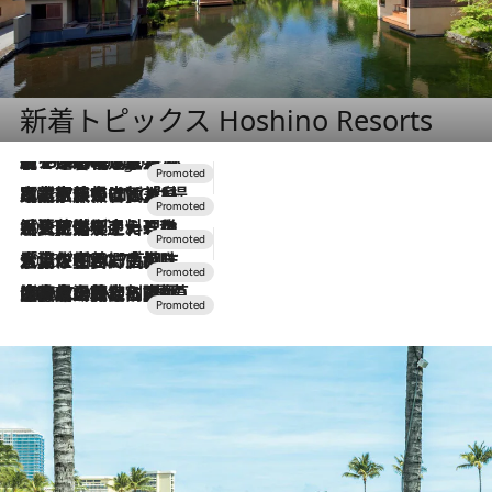
新着トピックス Hoshino Resorts
【トンボの足水浴】ヒノキの香りに包まれて涼感マックス！約13℃の湧水かけ流しを避暑地「星野温泉 トンボの湯」で体験
7 Hours Ago
2026.7.31
【ホテル帰省】という選択肢をOMOが提案。家族とほどよい距離を保つには「昼は実家、夜は気兼ねなくホテルで！」
2026.7.24
【夏限定ディナーコース】旬を迎える稚鮎や花ズッキーニなどをイタリア・トスカーナの郷土料理の手法で満喫！
2026.7.17
「土佐和ハーブかき氷」がOMO7高知に登場！生姜、山椒、大葉など目にも舌にも涼を呼ぶ郷土の味
2026.7.10
NEW OPEN！【界 草津】名湯の地に誕生。趣の異なる2種の温泉と上州ならではの会席・蕎麦割烹など美食を味わう究極の癒やし旅