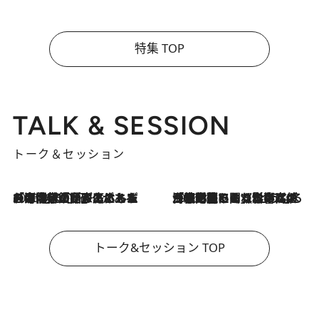
特集 TOP
TALK & SESSION
トーク＆セッション
2026.8.3
「今後値上げがあるとすれば…」「リスクがあるのは今年の冬」エネルギー専門家が語る、ホルムズ海峡封鎖が家庭にもたらす“ある心配”
2026.8.3
「住宅建てられない…」「サーチャージ料の高値が続いている」ホルムズ海峡封鎖による影響はいつまで続く？《エネルギー専門家に聞く“どうなる日本の暮らし”》
トーク&セッション TOP