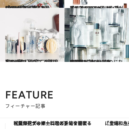
2018.11.22
CREAベストコスメ2018(6) 毎日使いたい「ベースメイク」5選
ビューティ＆ヘルス
2018.12.20
プチプラコスメ・ザ・ベスト2018(3) マットな唇が手に入る1,200円リップ
ビューティ＆ヘルス
2018.12.4
3,000円以下でここまで充実！ きれいを育てる贈りもの8点
ビューティ＆ヘルス
2017.3.7
齋藤薫が選ぶ化粧水BEST12「本当に頼りになる1本はこれ！」
ビューティ＆ヘルス
FEATURE
フィーチャー記事
「土佐和ハーブかき氷」がOMO7高知に登場！生姜、山椒、大葉など目にも舌にも涼を呼ぶ郷土の味
【銀座で出合う最旬美容】美髪ケアや上質な眠