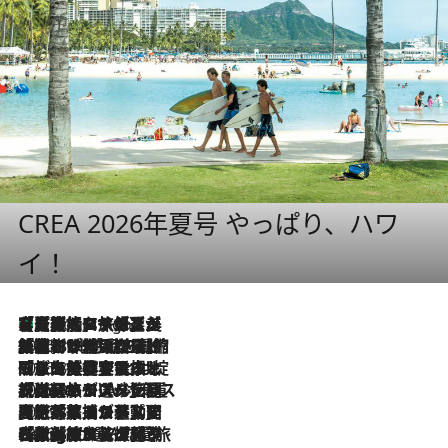
CREA 2026年夏号 やっぱり、ハワ
イ！
【厳選旅コスメ】「多機能アイテムがメイン！」旅好き美容エディターが選んだ夏旅ベストコスメを発表【Mサイズジップ】
9 Hours Ago
2026.8.6
「荷物が増えるほど旅ストレスは増す」美容ジャーナリストがたどり着いた最終結論。“化粧品を劇的に減らす”感動の凝縮美容とは
2026.8.6
「旅先には金髪ウィッグを持参」日本と同じメイクでは損してる!? 美容ジャーナリストが提案する“掟破りの旅美容”とは
2026.8.6
【厳選旅コスメ】「身軽さ＆UV対策重視！」ヘアアーティストshucoが選んだ夏旅ベストコスメを発表【Mサイズジップ】
2026.8.5
【厳選旅コスメ】国内をあちこち移動する河井菜摘が選んだ夏旅ベストコスメ発表！「リラックスアイテムはマスト」【Mサイズジップ】
2026.8.4
【厳選旅コスメ】「紫外線＆乾燥対策しながらメイク感も！」ヘア＆メイクGeorgeが選んだ夏旅ベストコスメを発表！【Mサイズジップ】