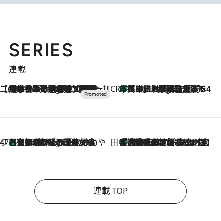
SERIES
連載
【CREA×星野リゾート】唯一無二。癒しと発見が待つ場所へ
【トンボの足水浴】ヒノキの香りに包まれて涼感マックス！約13℃の湧水かけ流しを避暑地「星野温泉 トンボの湯」で体験
7 Hours Ago
CREA'S CHOICE
「立川にも歌舞伎があるんだよ」 片岡仁左衛門・市川中車ら豪華座組みで4年目の立川立飛歌舞伎へ
9 Hours Ago
47都道府県の手みやげ ひんやりスイーツで夏を満喫
【京都府】この夏絶対食べたい 冷やしておいしいおやつ3選 ひと口目から心を掴む新緑のテリーヌ
9 Hours Ago
田中稲の勝手に再ブーム
「湘南乃風に憧れて」観客大盛上がりの“タオル回し”に、ラッパー顔負けの高速歌唱まで…さだまさし（74）のアグレッシブすぎる現在地
2026.8.7
連載 TOP