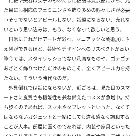
化粧や美容は女子のものだし化粧品は贅沢品だから、見
た目にも相応のフェミニンさや飾り多めの賑々しさが必要
→そうでないとアピールしない、話題にならない、売れな
いという思い込みは、もう、なくなって欲しいと思う。
日常にこれだけアートが溢れ、マニアックな美術展にさ
え列ができるほど、芸術やデザインへのリスペクトが高い
昨今では、スタイリッシュでない凡庸なものや、ゴテゴテ
あざとく飾りつけただけのものこそ、全くアピール力を持
たない。そういう時代なのだ。
外見倒れでは話にならないが、近ごろは、見た目のスマ
ートさに良質さも機能性も兼ね備えたコスメが急増中。持
ち歩くのであれば、スマホやタブレットといった、なくて
はならないガジェットと一緒にしても違和感なく調和する
ことが大事。部屋に置くのであれば、内装や家具といった