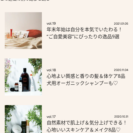
vol.19
2021.01.05
年末年始は自分を本気でいたわる！
“ご自愛美容”にぴったりの逸品9選
vol.18
2020.11.04
心地よい質感と香りの髪＆体ケア8品
犬用オーガニックシャンプーも♡
vol.17
2020.10.31
自然素材で肌上げ＆気分上げできる！
心地いいスキンケア＆メイク8品♡