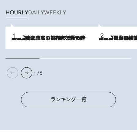
HOURLY
DAILY
WEEKLY
2026.8.3
《「文士の子ども被害者の会」発足！》阿川佐和子（72）が語る遠藤周作に北杜夫、劇作家・矢代静一の子どもたちの“文豪プライベート事件簿”
2026.8.8
「最後に見られてよかった」上野動物園の東園パンダ舎が解体前に特別公開。8月16日まで延長されたパネル展と共に辿る“半世紀”のパンダ飼育《解体工事の図面あり》
1 / 5
ランキング一覧