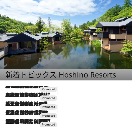
新着トピックス Hoshino Resorts
2026.8.7
【トンボの足水浴】ヒノキの香りに包まれて涼感マックス！約13℃の湧水かけ流しを避暑地「星野温泉 トンボの湯」で体験
2026.7.31
【ホテル帰省】という選択肢をOMOが提案。家族とほどよい距離を保つには「昼は実家、夜は気兼ねなくホテルで！」
2026.7.24
【夏限定ディナーコース】旬を迎える稚鮎や花ズッキーニなどをイタリア・トスカーナの郷土料理の手法で満喫！
2026.7.17
「土佐和ハーブかき氷」がOMO7高知に登場！生姜、山椒、大葉など目にも舌にも涼を呼ぶ郷土の味
2026.7.10
NEW OPEN！【界 草津】名湯の地に誕生。趣の異なる2種の温泉と上州ならではの会席・蕎麦割烹など美食を味わう究極の癒やし旅