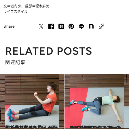
文＝垣内 栄 撮影＝榎本麻美
ライフスタイル
Share
RELATED POSTS
関連記事
2017.5.21
後ろ姿が老けて見える原因「垂れ尻」を なんとかしたいときの3ストレッチ
ライフスタイル
2017.5.14
あったはずのウエストのくびれを取り戻す たった3つの簡単ストレッチ！
ライフスタイル