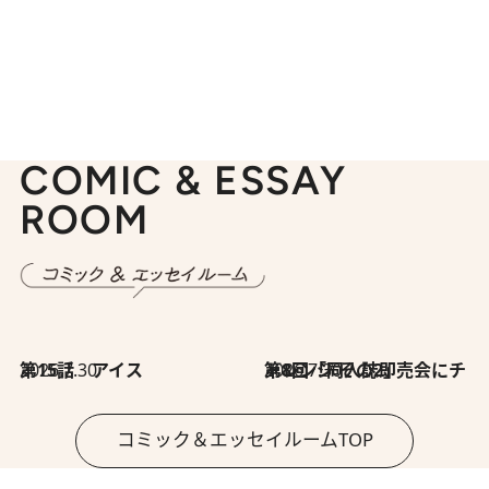
COMIC & ESSAY
ROOM
2026.7.30
第15話 アイス
2026.7.30
第8回「同人誌即売会にチャレンジ その2」
コミック＆エッセイルームTOP