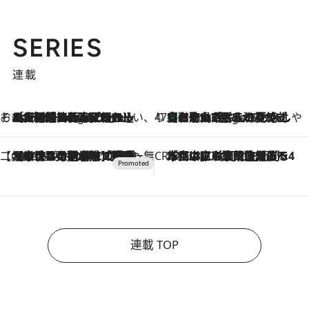
SERIES
連載
そおだよおこの関西おいしい、おやつ紀行
［大阪府箕面市］一皿一皿目の前で仕上げられる、料理を巧みに組み込んだアシェットデセールコース「ミチル アシェット デセール（Michiru assiette dessert）」
6 Hours Ago
47都道府県の手みやげ ひんやりスイーツで夏を満喫
【和歌山県】この夏絶対食べたい 冷やしておいしいおやつ3選 みかんがごろっと丸ごと入ったジュレ
6 Hours Ago
【CREA×星野リゾート】唯一無二。癒しと発見が待つ場所へ
2026.8.7
【トンボの足水浴】ヒノキの香りに包まれて涼感マックス！約13℃の湧水かけ流しを避暑地「星野温泉 トンボの湯」で体験
CREA'S CHOICE
2026.8.7
「立川にも歌舞伎があるんだよ」 片岡仁左衛門・市川中車ら豪華座組みで4年目の立川立飛歌舞伎へ
連載 TOP