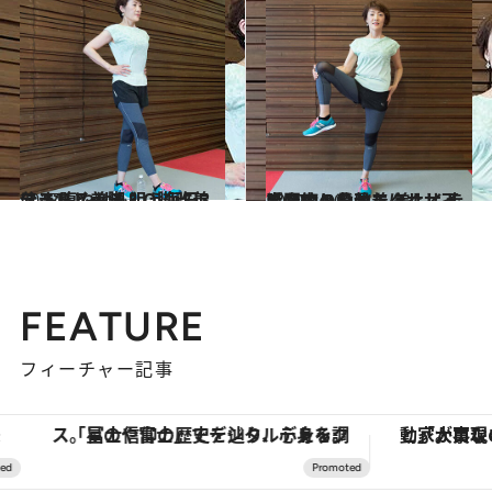
2017.5.7
スラリと美脚＆O脚改善に お腹やせも狙う毎日3分ストレッチ
ライフスタイル
2017.4.30
股関節と背骨をほぐし下半身太りを改善 美しく歩くための骨盤エクササイズ(2)
ライフスタイル
FEATURE
フィーチャー記事
「星のや富士」でデジタルデトックス。冨士信仰の歴史を辿り、心身を調える。