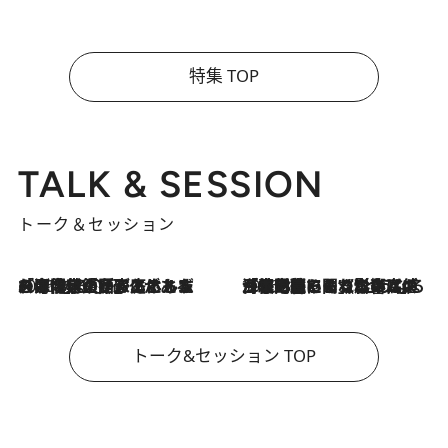
特集 TOP
TALK & SESSION
トーク＆セッション
2026.8.3
「今後値上げがあるとすれば…」「リスクがあるのは今年の冬」エネルギー専門家が語る、ホルムズ海峡封鎖が家庭にもたらす“ある心配”
2026.8.3
「住宅建てられない…」「サーチャージ料の高値が続いている」ホルムズ海峡封鎖による影響はいつまで続く？《エネルギー専門家に聞く“どうなる日本の暮らし”》
トーク&セッション TOP