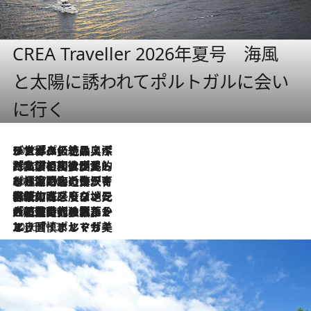
CREA Traveller 2026年夏号 海風
と太陽に誘われてポルトガルに会い
に行く
2026.8.8
リスボンの絶品スイーツ「パステル・デ・ナタ」とは？ポルトガル伝統の奥深い世界へ
2026.7.27
「私の祖国はポルトガル語です」国民的詩人フェルナンド・ペソアと、彼が愛した文学の街を歩く
2026.7.26
ポルトガル近海が育む極上の海の幸。キリリと冷えた白ワインと愉しむ、シーフード専門店の贅沢
2026.7.22
伝統の味をモダンに昇華。高感度な地元客が集う、リスボンの最旬ガストロノミー
2026.7.21
大航海時代の栄華から、震災、独裁、そして革命へ。ポルトガル・首都リスボンの石畳に刻まれた「歴史の光と影」
2026.7.13
エッセイ・ヤマザキマリ「慎ましくも美しき国 ポルトガル」