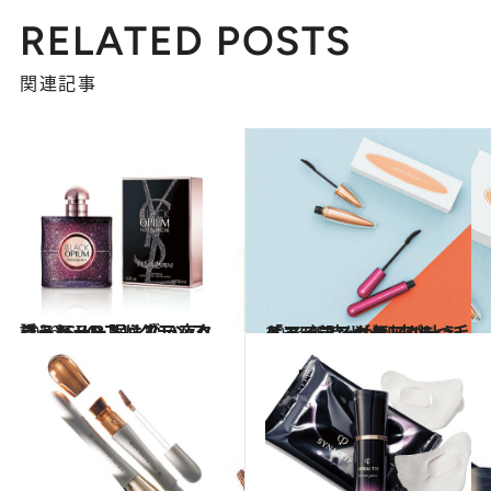
RELATED POSTS
関連記事
2016.5.20
ラストノートはブラックコーヒー!? 眠らない夜へ誘うYSLのフレグランス
ビューティ＆ヘルス
2016.2.4
「モテマスカラ」が叶えるエイジングケア “まつ毛ケア”新時代が到来！
ビューティ＆ヘルス