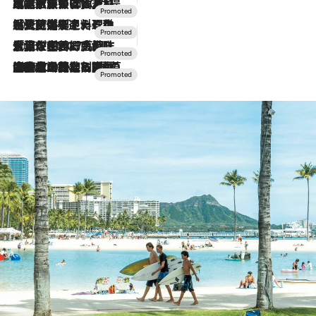
2026.7.31
【ホテル帰省】という選択肢をOMOが提案。家族とほどよい距離を保つには「昼は実家、夜は気兼ねなくホテルで！」
2026.7.24
【夏限定ディナーコース】旬を迎える稚鮎や花ズッキーニなどをイタリア・トスカーナの郷土料理の手法で満喫！
2026.7.17
「土佐和ハーブかき氷」がOMO7高知に登場！生姜、山椒、大葉など目にも舌にも涼を呼ぶ郷土の味
2026.7.10
NEW OPEN！【界 草津】名湯の地に誕生。趣の異なる2種の温泉と上州ならではの会席・蕎麦割烹など美食を味わう究極の癒やし旅