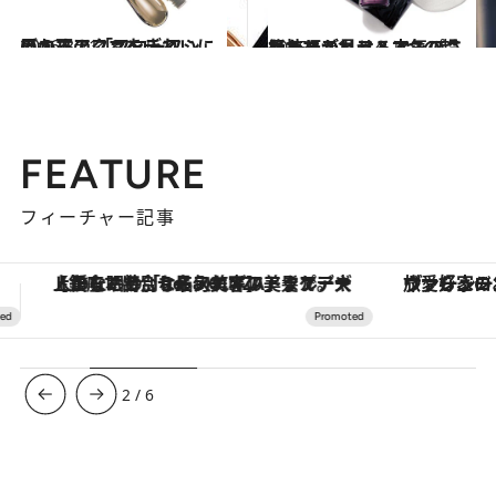
2016.3.11
目の下のクマをきれいにぼかす！ 「フローフシ」のエリアファンディ
ビューティ＆ヘルス
2015.11.1
目もとがリフトアップされるマスカラ？ 3つの超絶技巧が見せる本気のこだわり
ビューティ＆ヘルス
FEATURE
フィーチャー記事
ヴァシュロン・コンスタンタン「オーヴァーシーズ・オートマティック」。旅愛好家のお気に入りコレクションから、ジェンダーレスな新作が登場
3
/
6