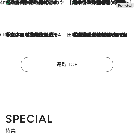
47都道府県の手みやげ ひんやりスイーツで夏を満喫
【兵庫県】この夏絶対食べたい 冷やしておいしいおやつ3選 淡路島の恵みをジェラートに集約
16 Minutes Ago
【CREA×星野リゾート】唯一無二。癒しと発見が待つ場所へ
【トンボの足水浴】ヒノキの香りに包まれて涼感マックス！約13℃の湧水かけ流しを避暑地「星野温泉 トンボの湯」で体験
2026.8.7
CREA'S CHOICE
2026.8.7
「立川にも歌舞伎があるんだよ」 片岡仁左衛門・市川中車ら豪華座組みで4年目の立川立飛歌舞伎へ
田中稲の勝手に再ブーム
2026.8.7
「湘南乃風に憧れて」観客大盛上がりの“タオル回し”に、ラッパー顔負けの高速歌唱まで…さだまさし（74）のアグレッシブすぎる現在地
連載 TOP
SPECIAL
特集