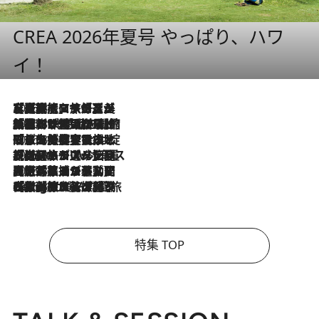
CREA 2026年夏号 やっぱり、ハワ
イ！
2026.8.7
【厳選旅コスメ】「多機能アイテムがメイン！」旅好き美容エディターが選んだ夏旅ベストコスメを発表【Mサイズジップ】
2026.8.6
「荷物が増えるほど旅ストレスは増す」美容ジャーナリストがたどり着いた最終結論。“化粧品を劇的に減らす”感動の凝縮美容とは
2026.8.6
「旅先には金髪ウィッグを持参」日本と同じメイクでは損してる!? 美容ジャーナリストが提案する“掟破りの旅美容”とは
2026.8.6
【厳選旅コスメ】「身軽さ＆UV対策重視！」ヘアアーティストshucoが選んだ夏旅ベストコスメを発表【Mサイズジップ】
2026.8.5
【厳選旅コスメ】国内をあちこち移動する河井菜摘が選んだ夏旅ベストコスメ発表！「リラックスアイテムはマスト」【Mサイズジップ】
2026.8.4
【厳選旅コスメ】「紫外線＆乾燥対策しながらメイク感も！」ヘア＆メイクGeorgeが選んだ夏旅ベストコスメを発表！【Mサイズジップ】
特集 TOP