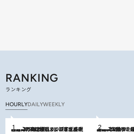
RANKING
ランキング
HOURLY
DAILY
WEEKLY
2026.8.7
「湘南乃風に憧れて」観客大盛上がりの“タオル回し”に、ラッパー顔負けの高速歌唱まで…さだまさし（74）のアグレッシブすぎる現在地
2026.8.5
【阿川佐和子さんの年とる力】なぜ70代で始めた趣味は“こんなに楽しい”のか？ ピアノ、俳句…スランプに陥っても続けられる“ある秘訣”とは