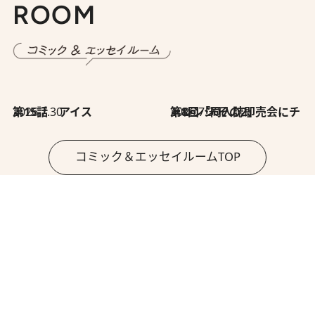
ROOM
2026.7.30
第15話 アイス
2026.7.30
第8回「同人誌即売会にチャレンジ その2」
コミック＆エッセイルームTOP