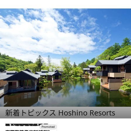
新着トピックス Hoshino Resorts
【トンボの足水浴】ヒノキの香りに包まれて涼感マックス！約13℃の湧水かけ流しを避暑地「星野温泉 トンボの湯」で体験
2026.8.7