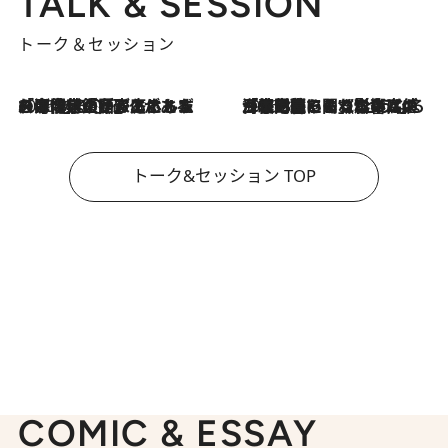
TALK & SESSION
トーク＆セッション
2026.8.3
「今後値上げがあるとすれば…」「リスクがあるのは今年の冬」エネルギー専門家が語る、ホルムズ海峡封鎖が家庭にもたらす“ある心配”
2026.8.3
「住宅建てられない…」「サーチャージ料の高値が続いている」ホルムズ海峡封鎖による影響はいつまで続く？《エネルギー専門家に聞く“どうなる日本の暮らし”》
トーク&セッション TOP
COMIC & ESSAY