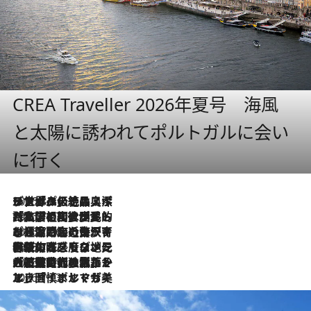
CREA Traveller 2026年夏号 海風
と太陽に誘われてポルトガルに会い
に行く
2026.8.8
リスボンの絶品スイーツ「パステル・デ・ナタ」とは？ポルトガル伝統の奥深い世界へ
2026.7.27
「私の祖国はポルトガル語です」国民的詩人フェルナンド・ペソアと、彼が愛した文学の街を歩く
2026.7.26
ポルトガル近海が育む極上の海の幸。キリリと冷えた白ワインと愉しむ、シーフード専門店の贅沢
2026.7.22
伝統の味をモダンに昇華。高感度な地元客が集う、リスボンの最旬ガストロノミー
2026.7.21
大航海時代の栄華から、震災、独裁、そして革命へ。ポルトガル・首都リスボンの石畳に刻まれた「歴史の光と影」
2026.7.13
エッセイ・ヤマザキマリ「慎ましくも美しき国 ポルトガル」