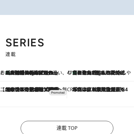
SERIES
連載
そおだよおこの関西おいしい、おやつ紀行
［大阪府箕面市］一皿一皿目の前で仕上げられる、料理を巧みに組み込んだアシェットデセールコース「ミチル アシェット デセール（Michiru assiette dessert）」
1 Hour Ago
47都道府県の手みやげ ひんやりスイーツで夏を満喫
【和歌山県】この夏絶対食べたい 冷やしておいしいおやつ3選 みかんがごろっと丸ごと入ったジュレ
1 Hour Ago
【CREA×星野リゾート】唯一無二。癒しと発見が待つ場所へ
2026.8.7
【トンボの足水浴】ヒノキの香りに包まれて涼感マックス！約13℃の湧水かけ流しを避暑地「星野温泉 トンボの湯」で体験
CREA'S CHOICE
2026.8.7
「立川にも歌舞伎があるんだよ」 片岡仁左衛門・市川中車ら豪華座組みで4年目の立川立飛歌舞伎へ
連載 TOP