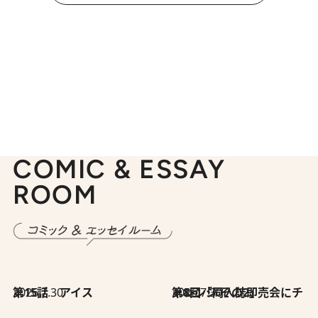
COMIC & ESSAY
ROOM
2026.7.30
第15話 アイス
2026.7.30
第8回「同人誌即売会にチャレンジ その2」