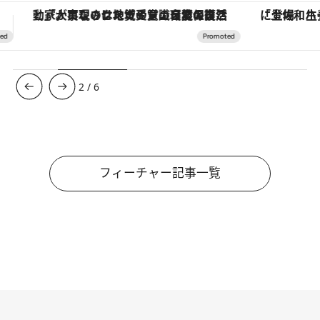
「土佐和ハーブかき氷」がOMO7高知に登場！生姜、山椒、大葉など目にも舌にも涼を呼ぶ郷土の味
【銀座で出合う最旬美容】美髪ケアや上質な眠
3
/
6
フィーチャー記事一覧