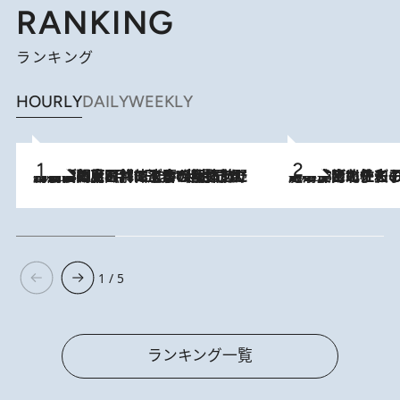
RANKING
ランキング
HOURLY
DAILY
WEEKLY
2026.8.8
「最後に見られてよかった」上野動物園の東園パンダ舎が解体前に特別公開。8月16日まで延長されたパネル展と共に辿る“半世紀”のパンダ飼育《解体工事の図面あり》
2026.8.3
《「文士の子ども被害者の会」発足！》阿川佐和子（72）が語る遠藤周作に北杜夫、劇作家・矢代静一の子どもたちの“文豪プライベート事件簿”
1 / 5
ランキング一覧