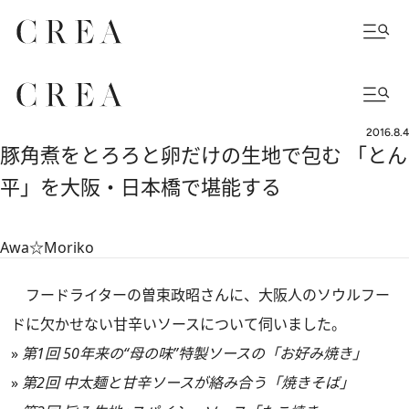
2016.8.4
豚角煮をとろろと卵だけの生地で包む 「とん
平」を大阪・日本橋で堪能する
Awa☆Moriko
フードライターの曽束政昭さんに、大阪人のソウルフー
ドに欠かせない甘辛いソースについて伺いました。
»
第1回 50年来の“母の味”特製ソースの「お好み焼き」
»
第2回 中太麺と甘辛ソースが絡み合う「焼きそば」