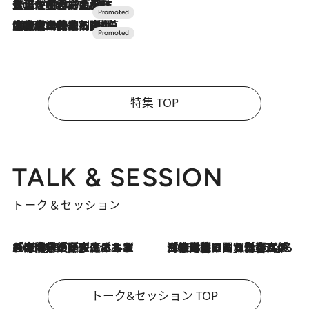
2026.7.17
「土佐和ハーブかき氷」がOMO7高知に登場！生姜、山椒、大葉など目にも舌にも涼を呼ぶ郷土の味
2026.7.10
NEW OPEN！【界 草津】名湯の地に誕生。趣の異なる2種の温泉と上州ならではの会席・蕎麦割烹など美食を味わう究極の癒やし旅
特集 TOP
TALK & SESSION
トーク＆セッション
2026.8.3
「今後値上げがあるとすれば…」「リスクがあるのは今年の冬」エネルギー専門家が語る、ホルムズ海峡封鎖が家庭にもたらす“ある心配”
2026.8.3
「住宅建てられない…」「サーチャージ料の高値が続いている」ホルムズ海峡封鎖による影響はいつまで続く？《エネルギー専門家に聞く“どうなる日本の暮らし”》
トーク&セッション TOP