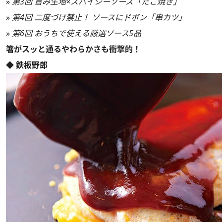
»
第3回 旨み生地×スパイシーソース「たこ焼き」
»
第4回 二度づけ禁止！ ソースにドボン「串カツ」
»
第6回 おうちで使える厳選ソース5品
箸がスッと通るやわらかさも衝撃的！
◆ 鉄板野郎