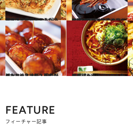
2016.5.30
青ネギとちりめん入りの卵焼きを 大井町のお好み焼き店で堪能する！
グルメ
2016.8.3
ソースにドボン！ 二度づけ禁止！ 熱々の串カツを大阪・緑橋で頬張る
グルメ
2016.8.2
旨みある生地にスパイシーなソース 大阪・阿倍野のたこ焼きにもう夢中！
グルメ
2016.7.18
京料理の〆にはこれを食べたい！ おあげのあんかけ丼「たぬきごはん」
グルメ
FEATURE
フィーチャー記事