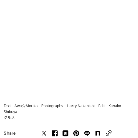
Text＝Awa☆Moriko Photographs＝Harry Nakanishi Edit＝Kanako
Shibuya
グルメ
Share