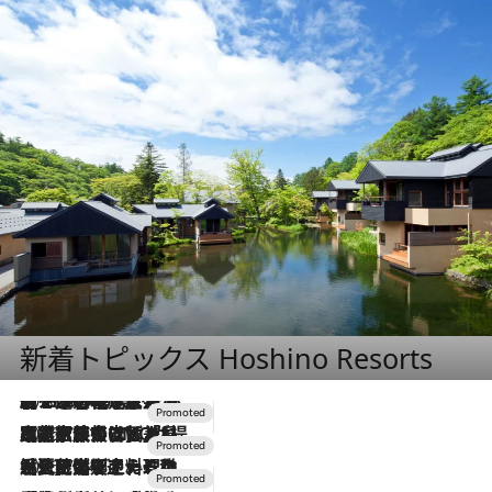
新着トピックス Hoshino Resorts
2026.8.7
【トンボの足水浴】ヒノキの香りに包まれて涼感マックス！約13℃の湧水かけ流しを避暑地「星野温泉 トンボの湯」で体験
2026.7.31
【ホテル帰省】という選択肢をOMOが提案。家族とほどよい距離を保つには「昼は実家、夜は気兼ねなくホテルで！」
2026.7.24
【夏限定ディナーコース】旬を迎える稚鮎や花ズッキーニなどをイタリア・トスカーナの郷土料理の手法で満喫！