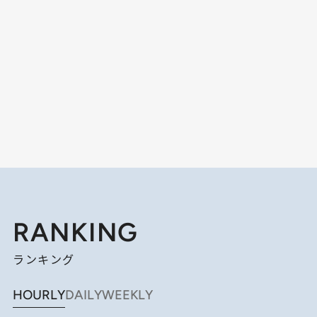
RANKING
ランキング
HOURLY
DAILY
WEEKLY