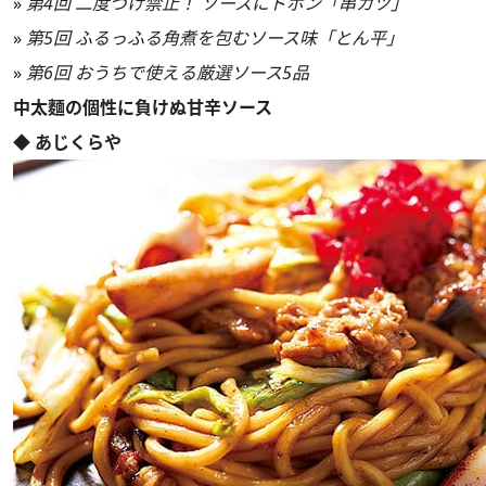
»
第4回 二度づけ禁止！ ソースにドボン「串カツ」
»
第5回 ふるっふる角煮を包むソース味「とん平」
»
第6回 おうちで使える厳選ソース5品
中太麵の個性に負けぬ甘辛ソース
◆ あじくらや