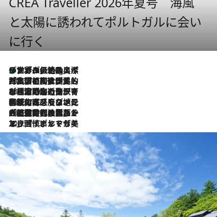
CREA Traveller 2026年夏号 海風
と太陽に誘われてポルトガルに会い
に行く
リスボンの絶品スイーツ「パステル・デ・ナタ」とは？ポルトガル伝統の奥深い世界へ
10 Hours Ago
2026.7.27
「私の祖国はポルトガル語です」国民的詩人フェルナンド・ペソアと、彼が愛した文学の街を歩く
2026.7.26
ポルトガル近海が育む極上の海の幸。キリリと冷えた白ワインと愉しむ、シーフード専門店の贅沢
2026.7.22
伝統の味をモダンに昇華。高感度な地元客が集う、リスボンの最旬ガストロノミー
2026.7.21
大航海時代の栄華から、震災、独裁、そして革命へ。ポルトガル・首都リスボンの石畳に刻まれた「歴史の光と影」
2026.7.13
エッセイ・ヤマザキマリ「慎ましくも美しき国 ポルトガル」