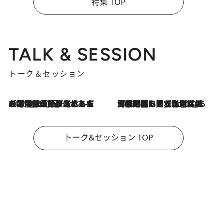
特集 TOP
TALK & SESSION
トーク＆セッション
2026.8.3
「今後値上げがあるとすれば…」「リスクがあるのは今年の冬」エネルギー専門家が語る、ホルムズ海峡封鎖が家庭にもたらす“ある心配”
2026.8.3
「住宅建てられない…」「サーチャージ料の高値が続いている」ホルムズ海峡封鎖による影響はいつまで続く？《エネルギー専門家に聞く“どうなる日本の暮らし”》
トーク&セッション TOP