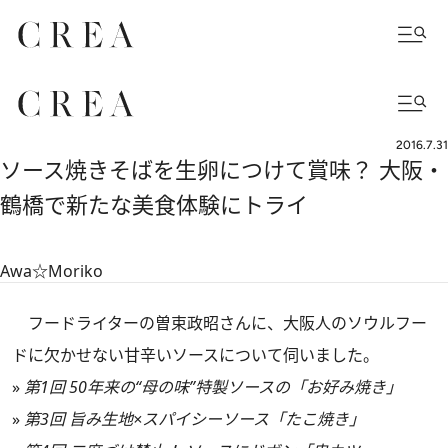
2016.7.31
ソース焼きそばを生卵につけて賞味？ 大阪・
鶴橋で新たな美食体験にトライ
Awa☆Moriko
フードライターの曽束政昭さんに、大阪人のソウルフー
ドに欠かせない甘辛いソースについて伺いました。
»
第1回 50年来の“母の味”特製ソースの「お好み焼き」
»
第3回 旨み生地×スパイシーソース「たこ焼き」