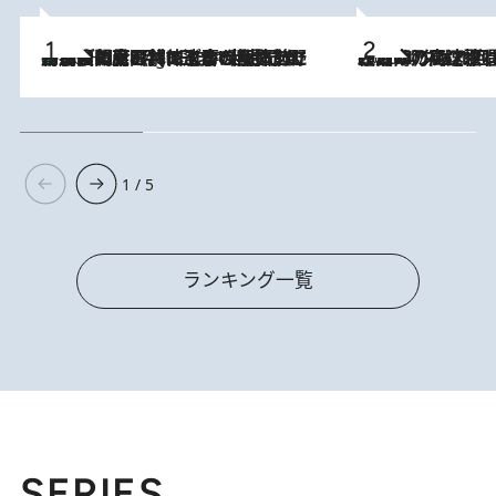
「最後に見られてよかった」上野動物園の東園パンダ舎が解体前に特別公開。8月16日まで延長されたパネル展と共に辿る“半世紀”のパンダ飼育《解体工事の図面あり》
10 Hours Ago
2026.8.7
「湘南乃風に憧れて」観客大盛上がりの“タオル回し”に、ラッパー顔負けの高速歌唱まで…さだまさし（74）のアグレッシブすぎる現在地
1 / 5
ランキング一覧
SERIES