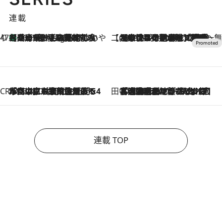
連載
47都道府県の手みやげ ひんやりスイーツで夏を満喫
【兵庫県】この夏絶対食べたい 冷やしておいしいおやつ3選 淡路島の恵みをジェラートに集約
10 Hours Ago
【CREA×星野リゾート】唯一無二。癒しと発見が待つ場所へ
2026.8.7
【トンボの足水浴】ヒノキの香りに包まれて涼感マックス！約13℃の湧水かけ流しを避暑地「星野温泉 トンボの湯」で体験
CREA'S CHOICE
2026.8.7
「立川にも歌舞伎があるんだよ」 片岡仁左衛門・市川中車ら豪華座組みで4年目の立川立飛歌舞伎へ
田中稲の勝手に再ブーム
2026.8.7
「湘南乃風に憧れて」観客大盛上がりの“タオル回し”に、ラッパー顔負けの高速歌唱まで…さだまさし（74）のアグレッシブすぎる現在地
連載 TOP