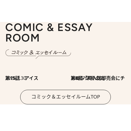
COMIC & ESSAY
ROOM
2026.7.30
第15話 アイス
2026.7.30
第8回「同人誌即売会にチャレンジ その2」
コミック＆エッセイルームTOP