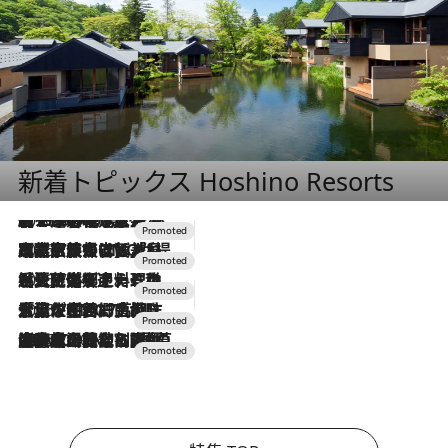
新着トピックス Hoshino Resorts
2026.8.7
【トンボの足水浴】ヒノキの香りに包まれて涼感マックス！約13℃の湧水かけ流しを避暑地「星野温泉 トンボの湯」で体験
2026.7.31
【ホテル帰省】という選択肢をOMOが提案。家族とほどよい距離を保つには「昼は実家、夜は気兼ねなくホテルで！」
2026.7.24
【夏限定ディナーコース】旬を迎える稚鮎や花ズッキーニなどをイタリア・トスカーナの郷土料理の手法で満喫！
2026.7.17
「土佐和ハーブかき氷」がOMO7高知に登場！生姜、山椒、大葉など目にも舌にも涼を呼ぶ郷土の味
2026.7.10
NEW OPEN！【界 草津】名湯の地に誕生。趣の異なる2種の温泉と上州ならではの会席・蕎麦割烹など美食を味わう究極の癒やし旅