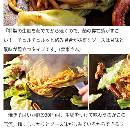
「特製の生麵を茹でてから焼くので、麵の存在感がすご
い！ チュルチュルッと絡み具合が抜群なソースは甘味と
酸味が際立つタイプです」(曽束さん)
焼きそばいか豚(930円)は、生卵をつけて味わうのがこの
店流。麵にしっかりとソース味がしみているからできるワ