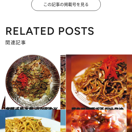
この記事の掲載号を見る
RELATED POSTS
関連記事
2016.5.4
大阪「福太郎」のモチモチ焼きそばを 東京スカイツリーのお膝元で堪能！
グルメ
2016.4.28
思い出横丁「若月」の焼きそばは 焦がしソースの香りと歯ごたえが絶品
グルメ