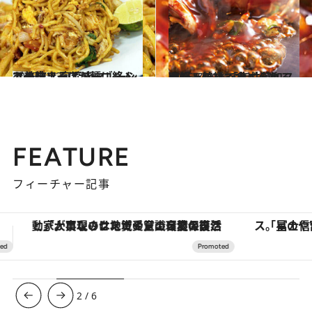
2015.7.23
うま辛ソースが麺に絡んで美味！ 奥深きマレーシアの焼きそばミーゴレン
グルメ
2016.7.29
大阪・鶴橋で食べられるお好み焼き 「赤井英和スペシャル」ってどんな味？
グルメ
FEATURE
フィーチャー記事
「星のや富士」でデジタルデトックス。冨士信仰の歴史を辿り、心身を調える。
【夏限定ディナーコース】旬を迎
3
/
6