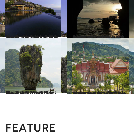
2014.2.18
プーケットの静かな東海岸に立つ大人のためのリゾート「ウェスティン」
旅＆お出かけ
2014.2.20
シーカヤック体験と旧市街散策でプーケットを丸ごと楽しむ
旅＆お出かけ
2015.12.5
タイの静かな海に浮かぶ背の高い奇岩の 別名は「ジェームズ・ボンド島」
旅＆お出かけ
2015.8.20
プーケット島の寺院に安置された 高僧の像の全身を埋め尽くすものは？
旅＆お出かけ
FEATURE