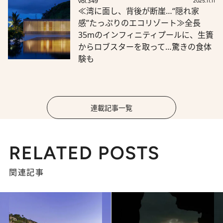
vol.349
2025.11.11
≪湾に面し、背後が断崖…“隠れ家
感”たっぷりのエコリゾート≫全長
35mのインフィニティプールに、生簀
からロブスターを取って…驚きの食体
験も
連載記事一覧
RELATED POSTS
関連記事