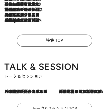
2026.8.6
「旅先には金髪ウィッグを持参」日本と同じメイクでは損してる!? 美容ジャーナリストが提案する“掟破りの旅美容”とは
2026.8.6
【厳選旅コスメ】「身軽さ＆UV対策重視！」ヘアアーティストshucoが選んだ夏旅ベストコスメを発表【Mサイズジップ】
2026.8.5
【厳選旅コスメ】国内をあちこち移動する河井菜摘が選んだ夏旅ベストコスメ発表！「リラックスアイテムはマスト」【Mサイズジップ】
2026.8.4
【厳選旅コスメ】「紫外線＆乾燥対策しながらメイク感も！」ヘア＆メイクGeorgeが選んだ夏旅ベストコスメを発表！【Mサイズジップ】
特集 TOP
TALK & SESSION
トーク＆セッション
2026.8.3
「今後値上げがあるとすれば…」「リスクがあるのは今年の冬」エネルギー専門家が語る、ホルムズ海峡封鎖が家庭にもたらす“ある心配”
2026.8.3
「住宅建てられない…」「サーチャージ料の高値が続いている」ホルムズ海峡封鎖による影響はいつまで続く？《エネルギー専門家に聞く“どうなる日本の暮らし”》
トーク&セッション TOP