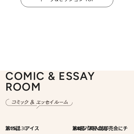
COMIC & ESSAY
ROOM
2026.7.30
第15話 アイス
2026.7.30
第8回「同人誌即売会にチャレンジ その2」