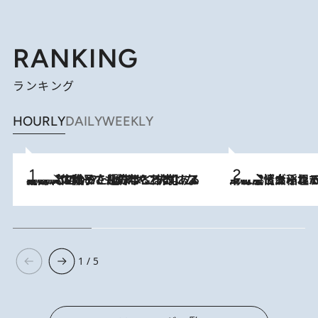
RANKING
ランキング
HOURLY
DAILY
WEEKLY
2026.8.5
【阿川佐和子さんの年とる力】なぜ70代で始めた趣味は“こんなに楽しい”のか？ ピアノ、俳句…スランプに陥っても続けられる“ある秘訣”とは
2026.8.5
下町風情あふれる台北屈指の人気エリア・大稲埕でセンスのいい台湾土産《ヴィン
1 / 5