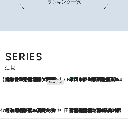
ランキング一覧
SERIES
連載
【CREA×星野リゾート】唯一無二。癒しと発見が待つ場所へ
【トンボの足水浴】ヒノキの香りに包まれて涼感マックス！約13℃の湧水かけ流しを避暑地「星野温泉 トンボの湯」で体験
2026.8.7
CREA'S CHOICE
「立川にも歌舞伎があるんだよ」 片岡仁左衛門・市川中車ら豪華座組みで4年目の立川立飛歌舞伎へ
2026.8.7
47都道府県の手みやげ ひんやりスイーツで夏を満喫
【京都府】この夏絶対食べたい 冷やしておいしいおやつ3選 ひと口目から心を掴む新緑のテリーヌ
2026.8.7
田中稲の勝手に再ブーム
「湘南乃風に憧れて」観客大盛上がりの“タオル回し”に、ラッパー顔負けの高速歌唱まで…さだまさし（74）のアグレッシブすぎる現在地
2026.8.7