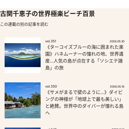
古関千恵子の世界極楽ビーチ百景
この連載の別の記事を読む
vol.351
2026.05.30
《ターコイズブルーの海に囲まれた楽
園》ハネムーナーの憧れの地、世界遺
産…人気の島が点在する「ソシエテ諸
島」の旅
vol.350
2026.05.16
《サメがまるで壁のように…》ダイビ
ングの神様が「地球上で最も美しい」
と絶賛。世界中のダイバーが憧れる島
へ