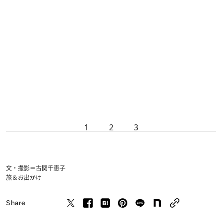
1
2
3
文・撮影＝古関千恵子
旅＆お出かけ
Share