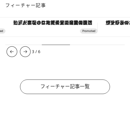
フィーチャー記事
「大事なのは地域の意識を変えること」。ロレックス賞受賞の自然保護活動家が実現させたナイジェリアの自然環境の復活
ヴァシュロン・コンスタンタン
3
/
6
フィーチャー記事一覧