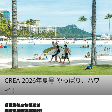
CREA 2026年夏号 やっぱり、ハワ
イ！
【厳選旅コスメ】「多機能アイテムがメイン！」旅好き美容エディターが選んだ夏旅ベストコスメを発表【Mサイズジップ】
2026.8.7
2026.8.6
「荷物が増えるほど旅ストレスは増す」美容ジャーナリストがたどり着いた最終結論。“化粧品を劇的に減らす”感動の凝縮美容とは