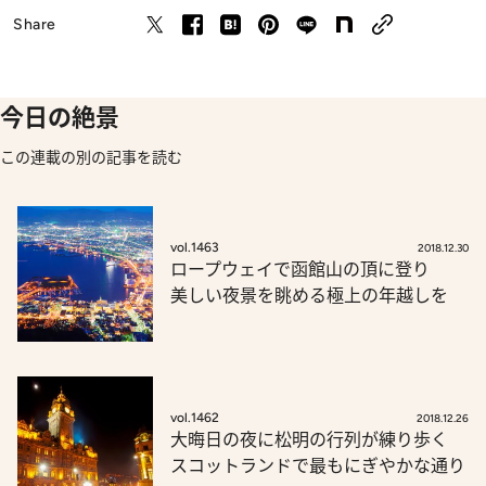
Share
今日の絶景
この連載の別の記事を読む
vol.1463
2018.12.30
ロープウェイで函館山の頂に登り
美しい夜景を眺める極上の年越しを
vol.1462
2018.12.26
大晦日の夜に松明の行列が練り歩く
スコットランドで最もにぎやかな通り