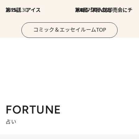
2026.7.30
第15話 アイス
2026.7.30
第8回「同人誌即売会にチャレンジ その2」
コミック＆エッセイルームTOP
FORTUNE
占い