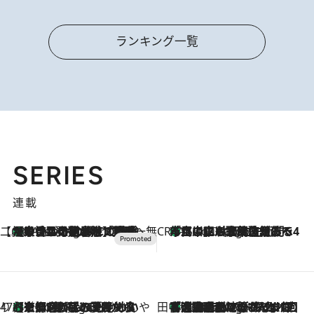
ランキング一覧
SERIES
連載
【CREA×星野リゾート】唯一無二。癒しと発見が待つ場所へ
【トンボの足水浴】ヒノキの香りに包まれて涼感マックス！約13℃の湧水かけ流しを避暑地「星野温泉 トンボの湯」で体験
1 Hour Ago
CREA'S CHOICE
「立川にも歌舞伎があるんだよ」 片岡仁左衛門・市川中車ら豪華座組みで4年目の立川立飛歌舞伎へ
3 Hours Ago
47都道府県の手みやげ ひんやりスイーツで夏を満喫
【京都府】この夏絶対食べたい 冷やしておいしいおやつ3選 ひと口目から心を掴む新緑のテリーヌ
3 Hours Ago
田中稲の勝手に再ブーム
「湘南乃風に憧れて」観客大盛上がりの“タオル回し”に、ラッパー顔負けの高速歌唱まで…さだまさし（74）のアグレッシブすぎる現在地
8 Hours Ago