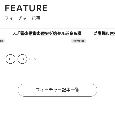
FEATURE
フィーチャー記事
「土佐和ハーブかき氷」がOMO7高知に登場！生姜、山椒、大葉など目にも舌にも涼を呼ぶ郷土の味
3
/
6
フィーチャー記事一覧