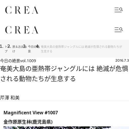
トッ
旅＆お出か
今日の絶
奄美大島の亜熱帯ジャングルには 絶滅が危惧される動物たちが
プ
け
景
生息する
今日の絶景
vol.1009
2016.7.3
奄美大島の亜熱帯ジャングルには 絶滅が危惧
される動物たちが生息する
芹澤 和美
Magnificent View #1007
金作原原生林(鹿児島県)