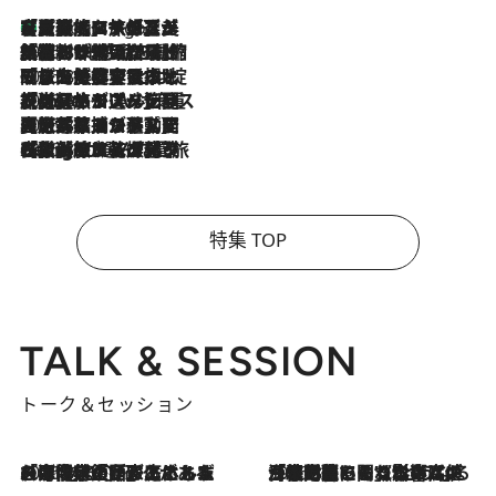
【厳選旅コスメ】「多機能アイテムがメイン！」旅好き美容エディターが選んだ夏旅ベストコスメを発表【Mサイズジップ】
3 Hours Ago
2026.8.6
「荷物が増えるほど旅ストレスは増す」美容ジャーナリストがたどり着いた最終結論。“化粧品を劇的に減らす”感動の凝縮美容とは
2026.8.6
「旅先には金髪ウィッグを持参」日本と同じメイクでは損してる!? 美容ジャーナリストが提案する“掟破りの旅美容”とは
2026.8.6
【厳選旅コスメ】「身軽さ＆UV対策重視！」ヘアアーティストshucoが選んだ夏旅ベストコスメを発表【Mサイズジップ】
2026.8.5
【厳選旅コスメ】国内をあちこち移動する河井菜摘が選んだ夏旅ベストコスメ発表！「リラックスアイテムはマスト」【Mサイズジップ】
2026.8.4
【厳選旅コスメ】「紫外線＆乾燥対策しながらメイク感も！」ヘア＆メイクGeorgeが選んだ夏旅ベストコスメを発表！【Mサイズジップ】
特集 TOP
TALK & SESSION
トーク＆セッション
2026.8.3
「今後値上げがあるとすれば…」「リスクがあるのは今年の冬」エネルギー専門家が語る、ホルムズ海峡封鎖が家庭にもたらす“ある心配”
2026.8.3
「住宅建てられない…」「サーチャージ料の高値が続いている」ホルムズ海峡封鎖による影響はいつまで続く？《エネルギー専門家に聞く“どうなる日本の暮らし”》