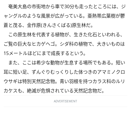
奄美大島の市街地から車で30分も走ったところには、ジ
ャングルのような風景が広がっている。亜熱帯広葉樹が鬱
蒼と茂る、金作原(きんさくばる)原生林だ。
この原生林を代表する植物が、生きた化石といわれる、
ご覧の巨大なヒカゲヘゴ。シダ科の植物で、大きいものは
15メートルほどにまで成長するという。
また、ここは希少な動物が生息する場所でもある。短い
耳に短い足、ずんぐりむっくりした体つきのアマミノクロ
ウサギは特別天然記念物。青い羽根を持つカラス科のルリ
カケスも、絶滅が危惧されている天然記念物だ。
ADVERTISEMENT