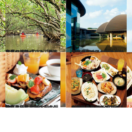
2015.3.16
東洋のガラパゴス・奄美大島の マングローブ林でカヌー体験
旅＆お出かけ
2015.3.18
奄美大島の風土が生んだアート 田中一村と大島紬に触れる
旅＆お出かけ
2015.3.20
美食を堪能しながらゆったりステイ 奄美大島の隠れ家オーベルジュ
旅＆お出かけ
2015.3.22
奄美大島ならではの美味が勢揃い！ 地元食材にこだわった評判の名店
旅＆お出かけ