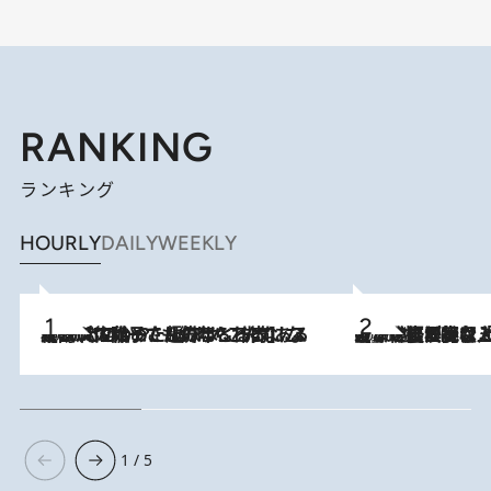
RANKING
ランキング
HOURLY
DAILY
WEEKLY
2026.8.5
【阿川佐和子さんの年とる力】なぜ70代で始めた趣味は“こんなに楽しい”のか？ ピアノ、俳句…スランプに陥っても続けられる“ある秘訣”とは
2026.8.5
【なぜ吉沢亮は「気配を消せる」のか？】興行収入208億の『国宝』を経て挑むミュージカル『ディア・エヴァン・ハンセン』。トップ俳優が舞台上でさらけ出した“孤独”とは
1 / 5