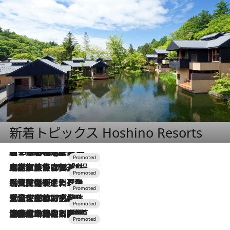
新着トピックス Hoshino Resorts
【トンボの足水浴】ヒノキの香りに包まれて涼感マックス！約13℃の湧水かけ流しを避暑地「星野温泉 トンボの湯」で体験
1 Hour Ago
2026.7.31
【ホテル帰省】という選択肢をOMOが提案。家族とほどよい距離を保つには「昼は実家、夜は気兼ねなくホテルで！」
2026.7.24
【夏限定ディナーコース】旬を迎える稚鮎や花ズッキーニなどをイタリア・トスカーナの郷土料理の手法で満喫！
2026.7.17
「土佐和ハーブかき氷」がOMO7高知に登場！生姜、山椒、大葉など目にも舌にも涼を呼ぶ郷土の味
2026.7.10
NEW OPEN！【界 草津】名湯の地に誕生。趣の異なる2種の温泉と上州ならではの会席・蕎麦割烹など美食を味わう究極の癒やし旅