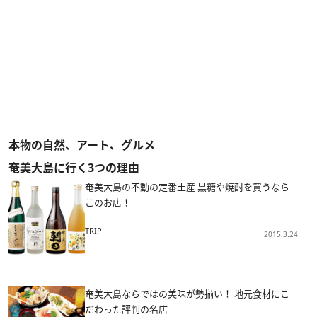
本物の自然、アート、グルメ
奄美大島に行く3つの理由
奄美大島の不動の定番土産 黒糖や焼酎を買うなら
このお店！
TRIP
2015.3.24
奄美大島ならではの美味が勢揃い！ 地元食材にこ
だわった評判の名店