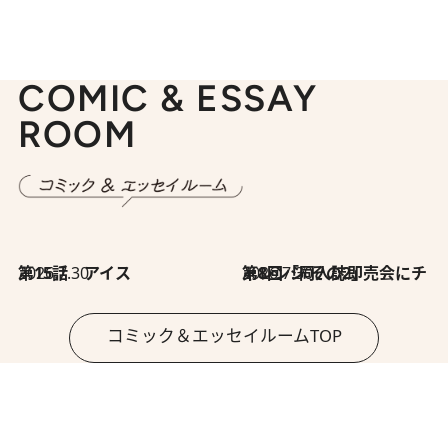
COMIC & ESSAY
ROOM
2026.7.30
第15話 アイス
2026.7.30
第8回「同人誌即売会にチャレンジ その2」
コミック＆エッセイルームTOP