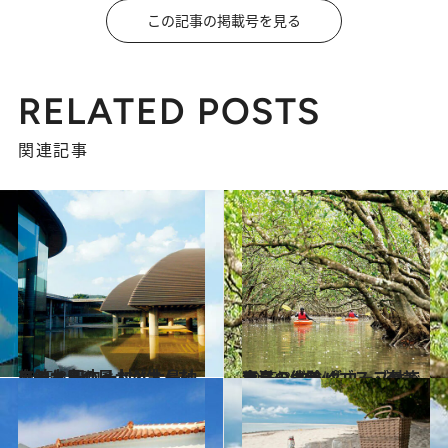
この記事の掲載号を見る
RELATED POSTS
関連記事
2015.3.18
奄美大島の風土が生んだアート 田中一村と大島紬に触れる
旅＆お出かけ
2015.3.16
東洋のガラパゴス・奄美大島の マングローブ林でカヌー体験
旅＆お出かけ