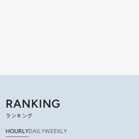
RANKING
ランキング
HOURLY
DAILY
WEEKLY