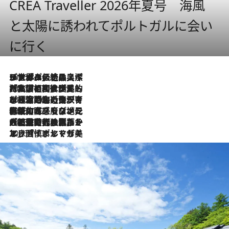
CREA Traveller 2026年夏号 海風
と太陽に誘われてポルトガルに会い
に行く
2026.8.8
リスボンの絶品スイーツ「パステル・デ・ナタ」とは？ポルトガル伝統の奥深い世界へ
2026.7.27
「私の祖国はポルトガル語です」国民的詩人フェルナンド・ペソアと、彼が愛した文学の街を歩く
2026.7.26
ポルトガル近海が育む極上の海の幸。キリリと冷えた白ワインと愉しむ、シーフード専門店の贅沢
2026.7.22
伝統の味をモダンに昇華。高感度な地元客が集う、リスボンの最旬ガストロノミー
2026.7.21
大航海時代の栄華から、震災、独裁、そして革命へ。ポルトガル・首都リスボンの石畳に刻まれた「歴史の光と影」
2026.7.13
エッセイ・ヤマザキマリ「慎ましくも美しき国 ポルトガル」