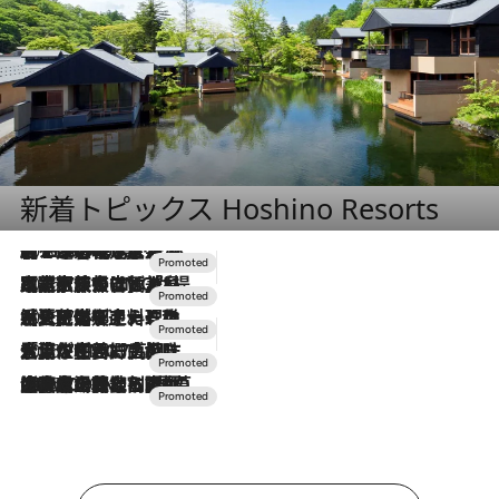
新着トピックス Hoshino Resorts
2026.8.7
【トンボの足水浴】ヒノキの香りに包まれて涼感マックス！約13℃の湧水かけ流しを避暑地「星野温泉 トンボの湯」で体験
2026.7.31
【ホテル帰省】という選択肢をOMOが提案。家族とほどよい距離を保つには「昼は実家、夜は気兼ねなくホテルで！」
2026.7.24
【夏限定ディナーコース】旬を迎える稚鮎や花ズッキーニなどをイタリア・トスカーナの郷土料理の手法で満喫！
2026.7.17
「土佐和ハーブかき氷」がOMO7高知に登場！生姜、山椒、大葉など目にも舌にも涼を呼ぶ郷土の味
2026.7.10
NEW OPEN！【界 草津】名湯の地に誕生。趣の異なる2種の温泉と上州ならではの会席・蕎麦割烹など美食を味わう究極の癒やし旅