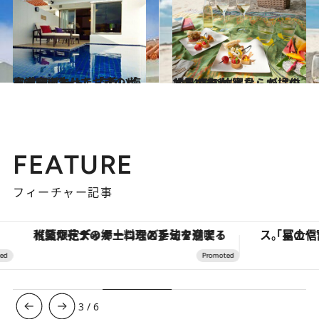
2014.9.17
宮古島のとっておきのビーチに誕生した「イムギャー スイート」で蒼い海を満喫
旅＆お出かけ
2014.12.24
「星のや 竹富島」が提供する 冬の沖縄ならではのおもてなし
旅＆お出かけ
FEATURE
フィーチャー記事
【夏限定ディナーコース】旬を迎える稚鮎や花ズッキーニなどをイタリア・トスカーナの郷土料理の手法で満喫！
3
/
6