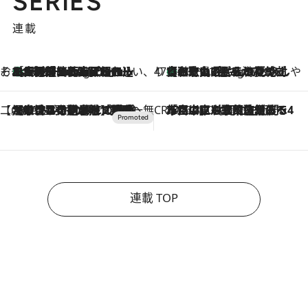
SERIES
連載
そおだよおこの関西おいしい、おやつ紀行
［大阪府箕面市］一皿一皿目の前で仕上げられる、料理を巧みに組み込んだアシェットデセールコース「ミチル アシェット デセール（Michiru assiette dessert）」
10 Hours Ago
47都道府県の手みやげ ひんやりスイーツで夏を満喫
【和歌山県】この夏絶対食べたい 冷やしておいしいおやつ3選 みかんがごろっと丸ごと入ったジュレ
10 Hours Ago
【CREA×星野リゾート】唯一無二。癒しと発見が待つ場所へ
2026.8.7
【トンボの足水浴】ヒノキの香りに包まれて涼感マックス！約13℃の湧水かけ流しを避暑地「星野温泉 トンボの湯」で体験
CREA'S CHOICE
2026.8.7
「立川にも歌舞伎があるんだよ」 片岡仁左衛門・市川中車ら豪華座組みで4年目の立川立飛歌舞伎へ
連載 TOP