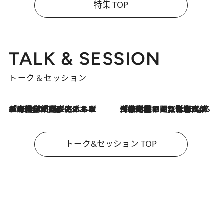
特集 TOP
TALK & SESSION
トーク＆セッション
2026.8.3
「今後値上げがあるとすれば…」「リスクがあるのは今年の冬」エネルギー専門家が語る、ホルムズ海峡封鎖が家庭にもたらす“ある心配”
2026.8.3
「住宅建てられない…」「サーチャージ料の高値が続いている」ホルムズ海峡封鎖による影響はいつまで続く？《エネルギー専門家に聞く“どうなる日本の暮らし”》
トーク&セッション TOP