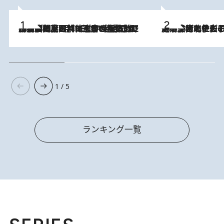
2026.8.8
「最後に見られてよかった」上野動物園の東園パンダ舎が解体前に特別公開。8月16日まで延長されたパネル展と共に辿る“半世紀”のパンダ飼育《解体工事の図面あり》
2026.8.3
《「文士の子ども被害者の会」発足！》阿川佐和子（72）が語る遠藤周作に北杜夫、劇作家・矢代静一の子どもたちの“文豪プライベート事件簿”
1 / 5
ランキング一覧