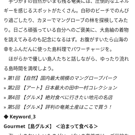
手つかずの自然がいまも残る奄美には、圧倒的なエネル
ギーを感じるスポットがたくさん。白砂のビーチでのんび
り過ごしたり、カヌーでマングローブの林を探検してみた
り。日ごろ頑張っている自分へのご褒美に、大島紬の着物
を誂えてみるのも記念になるはず。お腹がすいたら山海の
幸をふんだんに使った島料理でパワーチャージを。
ほがらかで優しい島人たちと話しながら、ゆったり流れ
る島時間を満喫しよう。
»
第1回 【自然】国内最大規模のマングローブパーク
»
第2回 【アート】日本最大の田中一村コレクション
»
第4回 【グルメ】絶対食べに行きたい地元の名店
»
第5回 【グルメ】評判の奄美土産はここで買う！
◆ Keyword_3
Gourmet【島グルメ】 ＜泊まって食べる＞