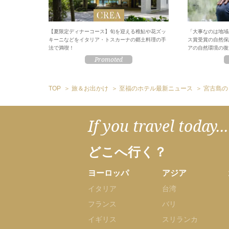
【夏限定ディナーコース】旬を迎える稚鮎や花ズッ
「大事なのは地域
キーニなどをイタリア・トスカーナの郷土料理の手
ス賞受賞の自然保
法で満喫！
アの自然環境の復
TOP
旅＆お出かけ
至福のホテル最新ニュース
宮古島の
If you travel today...
どこへ行く？
ヨーロッパ
アジア
イタリア
台湾
フランス
バリ
イギリス
スリランカ