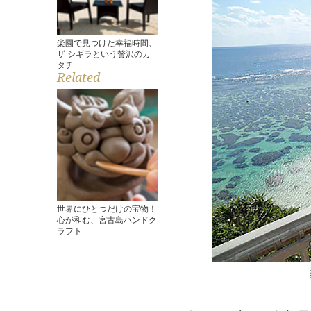
楽園で見つけた幸福時間、
ザ シギラという贅沢のカ
タチ
Related
世界にひとつだけの宝物！
心が和む、宮古島ハンドク
ラフト