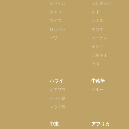
スペイン
カンボジア
チェコ
タイ
スイス
ラオス
ロンドン
マカオ
パリ
ベトナム
インド
ブルネイ
上海
ハワイ
中南米
オアフ島
ペルー
ハワイ島
マウイ島
中東
アフリカ