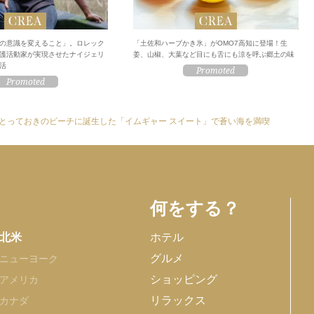
の意識を変えること」。ロレック
「土佐和ハーブかき氷」がOMO7高知に登場！生
護活動家が実現させたナイジェリ
姜、山椒、大葉など目にも舌にも涼を呼ぶ郷土の味
活
とっておきのビーチに誕生した「イムギャー スイート」で蒼い海を満喫
何をする？
北米
ホテル
グルメ
ニューヨーク
ショッピング
アメリカ
リラックス
カナダ