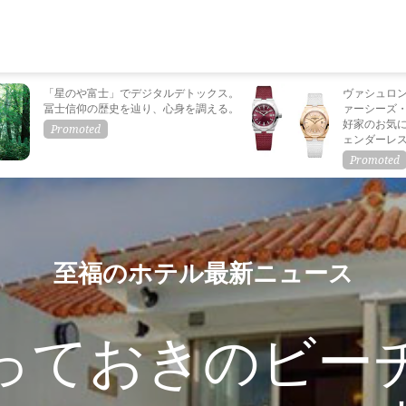
「星のや富士」でデジタルデトックス。
ヴァシュロ
冨士信仰の歴史を辿り、心身を調える。
ァーシーズ
好家のお気
ェンダーレ
至福のホテル最新ニュース
っておきのビー