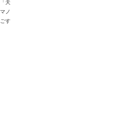
「天
マノ
ごす