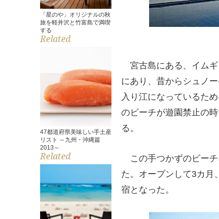
「星のや」オリジナルの秋
旅を軽井沢と竹富島で満喫
する
Related
宮古島にある、イムギャ
にあり、昔からシュノー
入り江になっているため
のビーチが遊園禁止の時
る。
47都道府県美味しい手土産
リスト ～九州・沖縄篇
2013～
Related
この手つかずのビーチに
た。オープンして3カ月
宿となった。