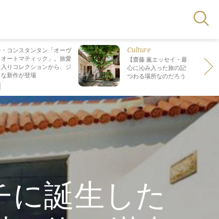
Culture
ン・コンスタンタン「オーヴ
・オートマティック」。旅愛
【齋藤 薫エッセイ・最終回】 最も
に入りコレクションから、ジ
心に沁み入った旅の記憶は なぜ“死
スな新作が登場
つわる場所なのだろう？
チに誕生した