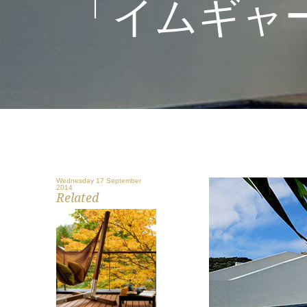
「イムギャ
Wednesday 17 September
2014
Related