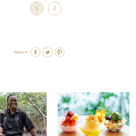
1
2
Share it