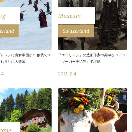
ng
Museum
erland
Switzerland
レンデに魔女軍団が？ 仮装でス
『エイリアン』の造形作家の美学を スイス
しむ祭りに大興奮
「ギーガー美術館」で堪能
14
2019.2.4
cape