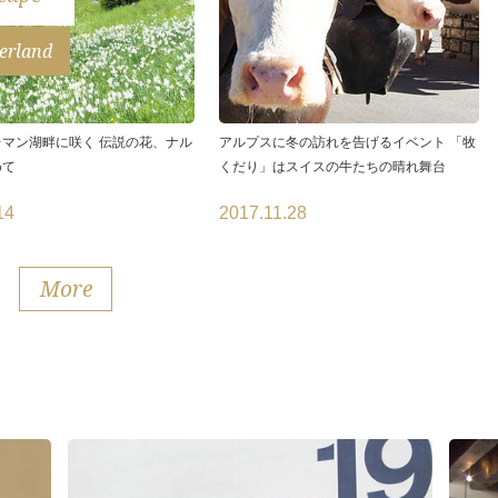
erland
マン湖畔に咲く 伝説の花、ナル
アルプスに冬の訪れを告げるイベント 「牧
めて
くだり」はスイスの牛たちの晴れ舞台
14
2017.11.28
More