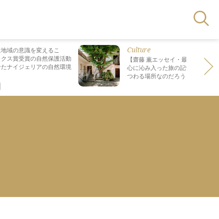
Culture
は地域の意識を変えるこ
ックス賞受賞の自然保護活動
【齋藤 薫エッセイ・最終回】 最も
せたナイジェリアの自然環境
心に沁み入った旅の記憶は なぜ“死
つわる場所なのだろう？