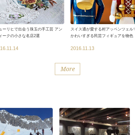
ューリヒで出会う珠玉の手工芸 アン
スイス通が愛する村アッペンツェル
ィークの小さな名店2選
かわいすぎる民芸フィギュアを物色
16.11.14
2016.11.13
More