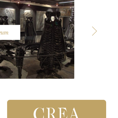
eum
Landscape