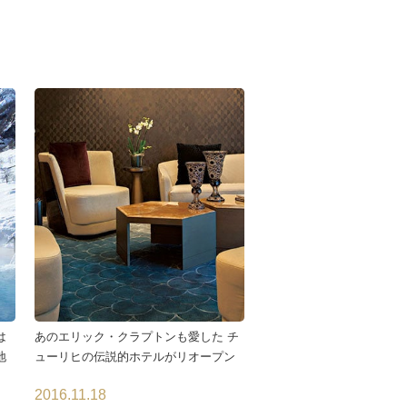
は
あのエリック・クラプトンも愛した チ
地
ューリヒの伝説的ホテルがリオープン
2016.11.18