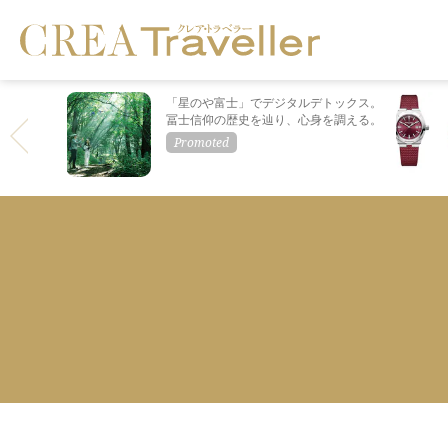
「星のや富士」でデジタルデトックス。
冨士信仰の歴史を辿り、心身を調える。