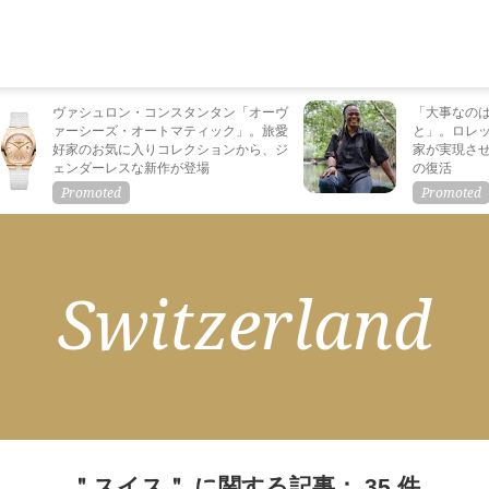
ヴァシュロン・コンスタンタン「オーヴ
「大事なの
ァーシーズ・オートマティック」。旅愛
と」。ロレ
好家のお気に入りコレクションから、ジ
家が実現さ
ェンダーレスな新作が登場
の復活
Switzerland
＂スイス＂ に関する記事： 35 件