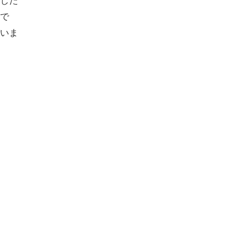
した
で
いま