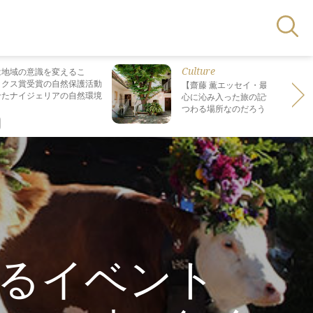
Culture
は地域の意識を変えるこ
ックス賞受賞の自然保護活動
【齋藤 薫エッセイ・最終回】 最も
せたナイジェリアの自然環境
心に沁み入った旅の記憶は なぜ“死
つわる場所なのだろう？
るイベント