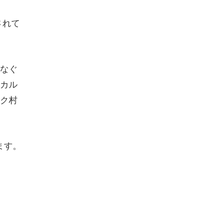
されて
なぐ
カル
ク村
ます。