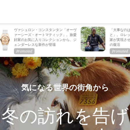
ヴァシュロン・コンスタンタン「オーヴ
「大事なの
ァーシーズ・オートマティック」。旅愛
と」。ロレ
好家のお気に入りコレクションから、ジ
家が実現さ
ェンダーレスな新作が登場
の復活
気になる世界の街角から
に冬の訪れを告げ