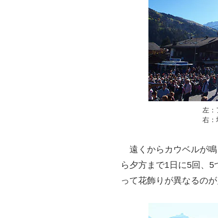
左：
右：
遠くからカウベルが鳴
ら夕方まで1日に5回、
って花飾りが異なるのが