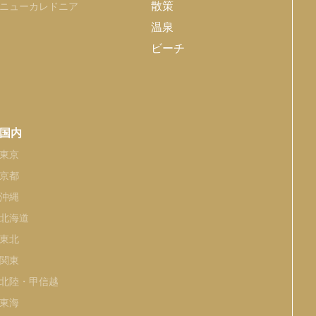
散策
ニューカレドニア
温泉
ビーチ
国内
東京
京都
沖縄
北海道
東北
関東
北陸・甲信越
東海