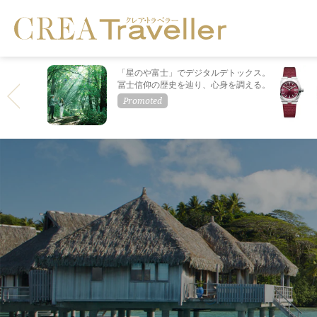
「星のや富士」でデジタルデトックス。
冨士信仰の歴史を辿り、心身を調える。