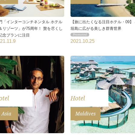
門「インターコンチネンタル ホテル
【旅に出たくなる注目ホテル・09】
＆リゾーツ」が75周年！ 贅を尽くし
垣島に広がる美しき群青世界
記念プランに注目
21.11.9
2021.10.25
otel
Hotel
Asia
Maldives