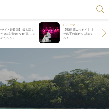
Culture
ッセイ・最終回】 最も深く
【齋藤 薫エッセイ】 本場で日本人
た旅の記憶は なぜ“死”にま
ラ歌手の舞台を 堪能する、格別の
なのだろう？
へ！