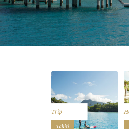
Trip
H
Tahiti