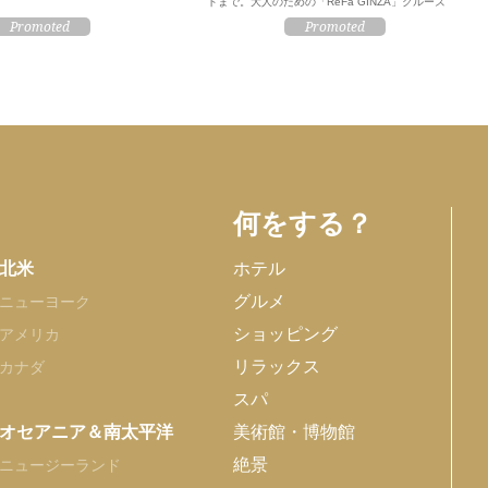
トまで。大人のための「ReFa GINZA」クルーズ
何をする？
北米
ホテル
グルメ
ニューヨーク
ショッピング
アメリカ
リラックス
カナダ
スパ
オセアニア＆南太平洋
美術館・博物館
絶景
ニュージーランド