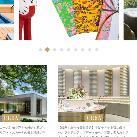
コース】旬を迎える稚鮎や花ズッ
【銀座で出合う最旬美容】美髪ケアや上質な眠り…
リア・トスカーナの郷土料理の手
セルフケアのアップデートから、特別な名入れギフ