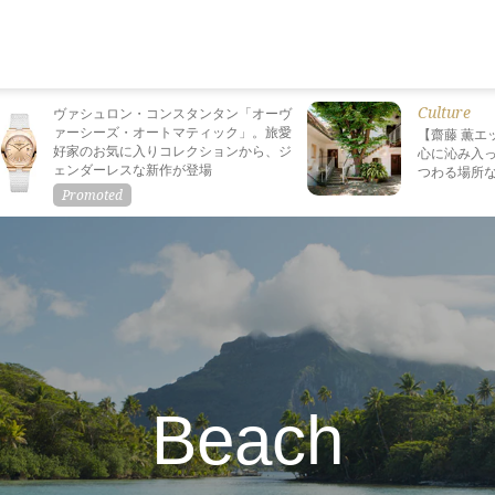
Culture
ヴァシュロン・コンスタンタン「オーヴ
ァーシーズ・オートマティック」。旅愛
【齋藤 薫エ
好家のお気に入りコレクションから、ジ
心に沁み入っ
ェンダーレスな新作が登場
つわる場所
Beach