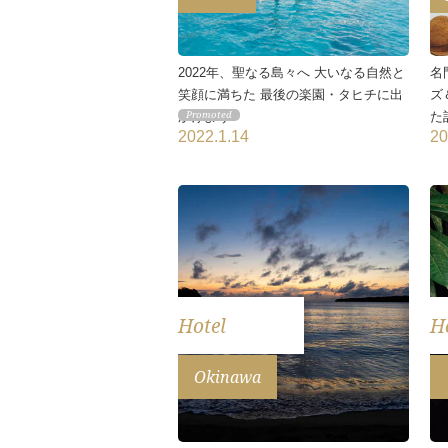
2022年、聖なる島々へ 大いなる自然と
名
笑顔に満ちた 最後の楽園・タヒチに出
ズ
かけよう
た
2022.1.14
20
Hotel
H
Okinawa