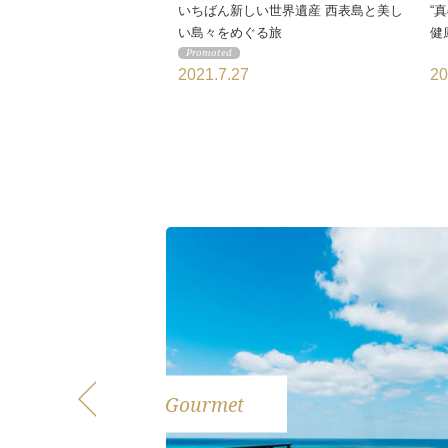
いちばん新しい世界遺産 西表島と美し
“
い島々をめぐる旅
健
2021.7.27
20
Gourmet