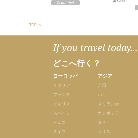
法で満喫！
TOP
If you travel today...
どこへ行く？
ヨーロッパ
アジア
イタリア
台湾
フランス
バリ
イギリス
スリランカ
スペイン
カンボジア
チェコ
タイ
スイス
ラオス