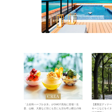
「土佐和ハーブかき氷」がOMO7高知に登場！生
【夏限定ディナー
姜、山椒、大葉など目にも舌にも涼を呼ぶ郷土の味
キーニなどをイタ