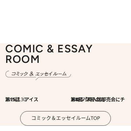
COMIC & ESSAY
ROOM
2026.7.30
第15話 アイス
2026.7.30
第8回「同人誌即売会にチャレンジ その2」
コミック＆エッセイルームTOP