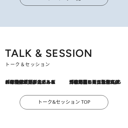
TALK & SESSION
トーク＆セッション
2026.8.3
「今後値上げがあるとすれば…」「リスクがあるのは今年の冬」エネルギー専門家が語る、ホルムズ海峡封鎖が家庭にもたらす“ある心配”
2026.8.3
「住宅建てられない…」「サーチャージ料の高値が続いている」ホルムズ海峡封鎖による影響はいつまで続く？《エネルギー専門家に聞く“どうなる日本の暮らし”》
トーク&セッション TOP