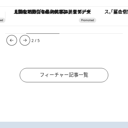
「星のや富士」でデジタルデトックス。冨士信仰の歴史を辿り、心身を調える。
ヴァシュロン・コンスタンタン
3
/
5
フィーチャー記事一覧