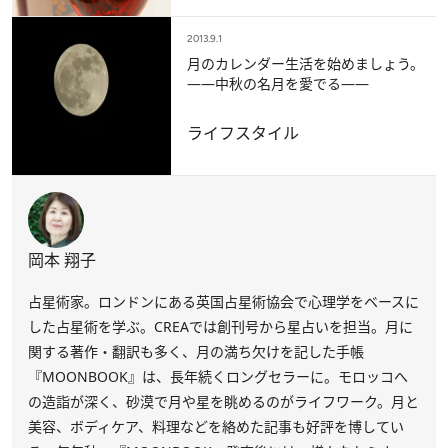
2013.9.1
月のカレンダー生活を始めましょう。
――中秋の名月を愛でる――
ライフスタイル
岡本 翔子
占星術家。ロンドンにある英国占星術協会で心理学をベースに
した占星術を学ぶ。CREAでは創刊号から星占いを担当。月に
関する著作・翻訳も多く、月の満ち欠けを記した手帳
『MOONBOOK』は、長年続くロングセラーに。モロッコへ
の造詣が深く、砂漠で月や星を眺めるのがライフワーク。月と
美容、ボディケア、料理などを絡めた記事も好評を博してい