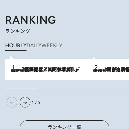
RANKING
ランキング
HOURLY
DAILY
WEEKLY
2026.8.5
【なぜ吉沢亮は「気配を消せる」のか？】興行収入208億の『国宝』を経て挑むミュージカル『ディア・エヴァン・ハンセン』。トップ俳優が舞台上でさらけ出した“孤独”とは
2026.8.3
慶應幼稚舎の図書室からテレビの世界に飛び込んだ阿川佐和子（72）、「N
1 / 5
ランキング一覧