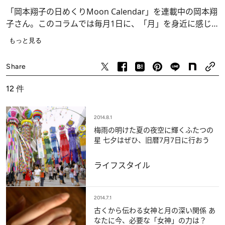
「岡本翔子の日めくりMoon Calendar」を連載中の岡本翔
子さん。このコラムでは毎月1日に、「月」を身近に感じ
ながら、季節の移ろいをこまやかに感じ取り、日々の暮ら
もっと見る
しを豊かに営むためのヒントをご紹介します。
ライフスタイル
Share
12
件
2014.8.1
梅雨の明けた夏の夜空に輝くふたつの
星 七夕はぜひ、旧暦7月7日に行おう
ライフスタイル
2014.7.1
古くから伝わる女神と月の深い関係 あ
なたに今、必要な「女神」の力は？