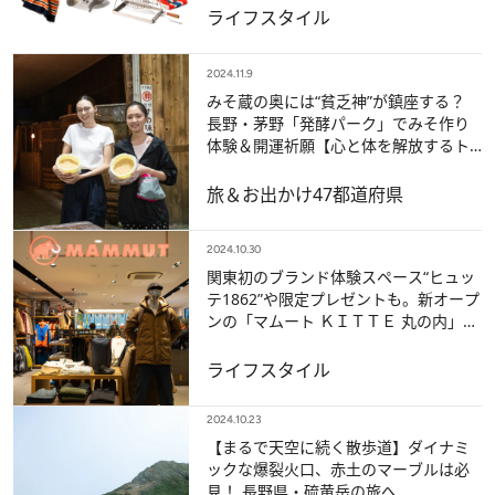
ライフスタイル
2024.11.9
みそ蔵の奥には“貧乏神”が鎮座する？
長野・茅野「発酵パーク」でみそ作り
体験＆開運祈願【心と体を解放するト
レッキング旅】
旅＆お出かけ
47都道府県
2024.10.30
関東初のブランド体験スペース“ヒュッ
テ1862”や限定プレゼントも。新オープ
ンの「マムート ＫＩＴＴＥ 丸の内」に
潜入！
ライフスタイル
2024.10.23
【まるで天空に続く散歩道】ダイナミ
ックな爆裂火口、赤土のマーブルは必
見！ 長野県・硫黄岳の旅へ