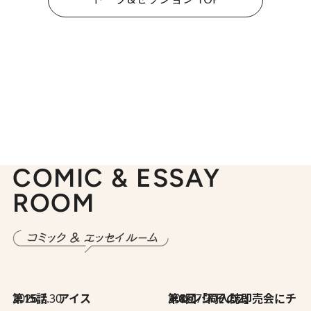
COMIC & ESSAY
ROOM
2026.7.30
第15話 アイス
2026.7.30
第8回「同人誌即売会にチャレンジ その2」