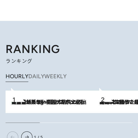
RANKING
ランキング
HOURLY
DAILY
WEEKLY
【間違いのない王道・東京土産】資生堂パーラー 銀座本店でのみ出会える銘菓5選《極上プディング・濃厚チーズケーキ・ボンボンショコラほか》
4 Hours Ago
2026.8.5
【阿川佐和子さんの年とる力】なぜ70代で始めた趣味は“こんなに楽しい”のか？ ピアノ、俳句…スランプに陥っても続けられる“ある秘訣”とは
1 / 5