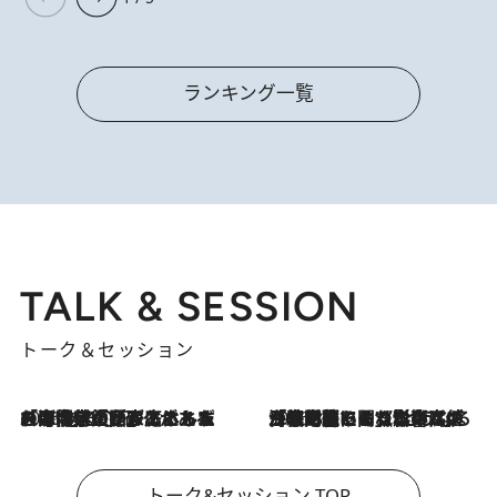
ランキング一覧
TALK & SESSION
トーク＆セッション
2026.8.3
「今後値上げがあるとすれば…」「リスクがあるのは今年の冬」エネルギー専門家が語る、ホルムズ海峡封鎖が家庭にもたらす“ある心配”
2026.8.3
「住宅建てられない…」「サーチャージ料の高値が続いている」ホルムズ海峡封鎖による影響はいつまで続く？《エネルギー専門家に聞く“どうなる日本の暮らし”》
トーク&セッション TOP