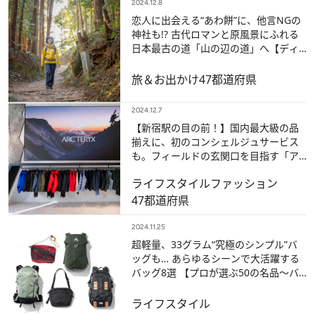
2024.12.8
恋人に出会える“あわ餅”に、他言NGの
神社も!? 古代ロマンと原風景にふれる
日本最古の道「山の辺の道」へ【ディ
ープな奈良の魅力に浸る】
旅＆お出かけ
47都道府県
2024.12.7
【新宿駅の目の前！】国内最大級の品
揃えに、初のコンシェルジュサービス
も。フィールドの玄関口を目指す「ア
ークテリクス 新宿ブランドストア 」が
ライフスタイル
ファッション
オープン
47都道府県
2024.11.25
超軽量、33グラム“究極のシンプル”バ
ッグも… あらゆるシーンで大活躍する
バッグ8選 【プロが選ぶ50の名品～バ
ッグ編～】
ライフスタイル