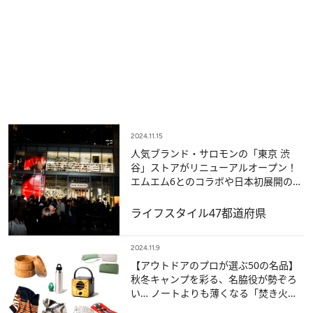
2024.11.15
人気ブランド・サロモンの「東京 渋
谷」ストアがリニューアルオープン！
エムエム6とのコラボや日本初展開の限
定モデルも
ライフスタイル
47都道府県
2024.11.9
【アウトドアのプロが選ぶ50の名品】
秋冬キャンプを彩る、名脇役が勢ぞろ
い… ノートよりも薄くなる「焚き火
台」も！