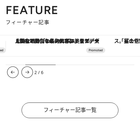
FEATURE
フィーチャー記事
「星のや富士」でデジタルデトックス。冨士信仰の歴史を辿り、心身を調える。
【夏限定ディナーコース】旬を迎
3
/
6
フィーチャー記事一覧