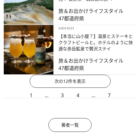
旅＆お出かけ
ライフスタイル
47都道府県
2024.10.23
【本当に山小屋？】温泉とステーキと
クラフトビールと。ホテルのように快
適な赤岳鉱泉で贅沢ステイ
旅＆お出かけ
ライフスタイル
47都道府県
次の12件を表示
1
...
3
4
...
7
著者一覧