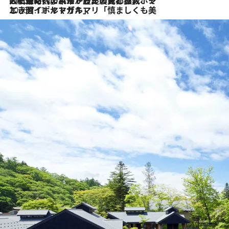
2026.7.21
大航海時代の栄華から、震災、独裁、そして革命へ。ポルトガル・首都リスボンの石畳に刻まれた「歴史の光と影」
2026.7.13
エッセイ・ヤマザキマリ「慎ましくも美しき国 ポルトガル」