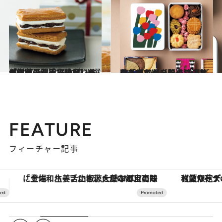
2024.12.6
保存版【間違いのない「洋菓子」手みやげ】6選《知る人ぞ知る絶品レーズンサンド、“溺れる”ほどジューシーなレモンケーキ…》
グルメ
2024.12.6
永久保存版【間違いのない「クッキー缶」10選】味もデザインも一流！ ギフトにも、自分のご褒美にも。
グルメ
FEATURE
フィーチャー記事
【夏限定ディナーコース】旬を迎える稚鮎や花ズッキーニなどをイタリア・トスカーナの郷土料理の手法で満喫！
ヴァシュロン・コンスタンタン