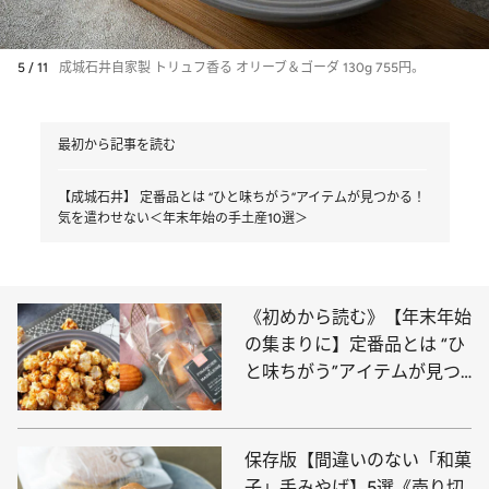
5 / 11
成城石井自家製 トリュフ香る オリーブ＆ゴーダ 130g 755円。
最初から記事を読む
【成城石井】 定番品とは “ひと味ちがう”アイテムが見つかる！
気を遣わせない＜年末年始の手土産10選＞
《初めから読む》【年末年始
の集まりに】定番品とは “ひ
と味ちがう”アイテムが見つ
かる！気を遣わせない成城石
井の手土産10選
保存版【間違いのない「和菓
子」手みやげ】5選《売り切