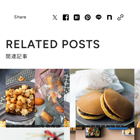
Share
RELATED POSTS
関連記事
2024.12.26
《初めから読む》【年末年始の集まりに】定番品とは “ひと味ちがう”アイテムが見つかる！気を遣わせない成城石井の手土産10選
グルメ
2024.12.10
保存版【間違いのない「和菓子」手みやげ】5選《売り切れ必至のどら焼、とらやの限定ミニ羊羹…》贈りもの賢者の御用達は？
グルメ