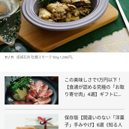
11 / 11
成城石井 牡蠣スモーク 90g 1,286円。
この美味しさで1万円以下！
【食通が認める究極の「お取
り寄せ肉」4選】ギフトにも
喜ばれる霜降りローストビー
フ、焼肉食べ比べセットも
保存版【間違いのない「洋菓
子」手みやげ】6選《知る人