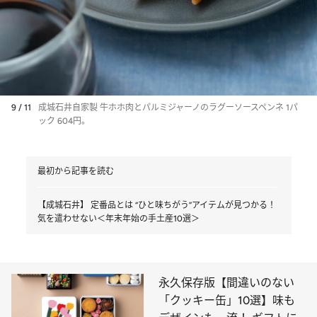
9 / 11
成城石井自家製 牛ホホ肉とパルミジャーノのラグーソースペンネ 1パ
ック 604円。
最初から記事を読む
【成城石井】 定番品とは “ひと味ちがう”アイテムが見つかる！
気を遣わせない＜年末年始の手土産10選＞
永久保存版【間違いのない
「クッキー缶」10選】味も