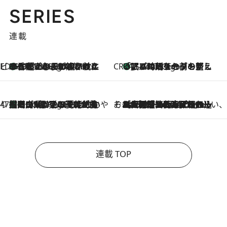
SERIES
連載
ビューティいいもの集め EDITORS' BEST
35℃超えの日の夜、枕にひと吹き！ BAUMのルームスプレーが、ひのきの香りで心まで解きほぐす
2 Hours Ago
CREA'S CHOICE
「眠る時刻をセットする」——眠りの前を整える、バルミューダの新しいアプローチ
2 Hours Ago
47都道府県の手みやげ ひんやりスイーツで夏を満喫
【岡山県】この夏絶対食べたい 冷やしておいしいおやつ3選 フルーツが主役のプリンやアイスが勢揃い
2 Hours Ago
そおだよおこの関西おいしい、おやつ紀行
2026.8.9
［大阪府箕面市］一皿一皿目の前で仕上げられる、料理を巧みに組み込んだアシェットデセールコース「ミチル アシェット デセール（Michiru assiette dessert）」
連載 TOP