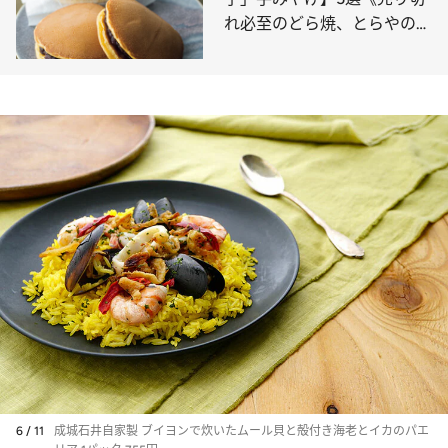
れ必至のどら焼、とらやの限
定ミニ羊羹…》贈りもの賢者
の御用達は？
6 / 11
成城石井自家製 ブイヨンで炊いたムール貝と殻付き海老とイカのパエ