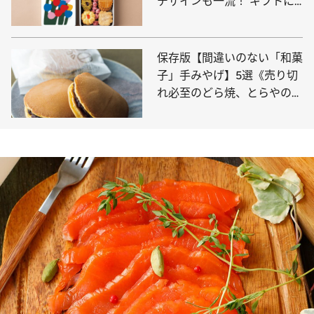
デザインも一流！ ギフトに
も、自分のご褒美にも。
保存版【間違いのない「和菓
子」手みやげ】5選《売り切
れ必至のどら焼、とらやの限
定ミニ羊羹…》贈りもの賢者
の御用達は？