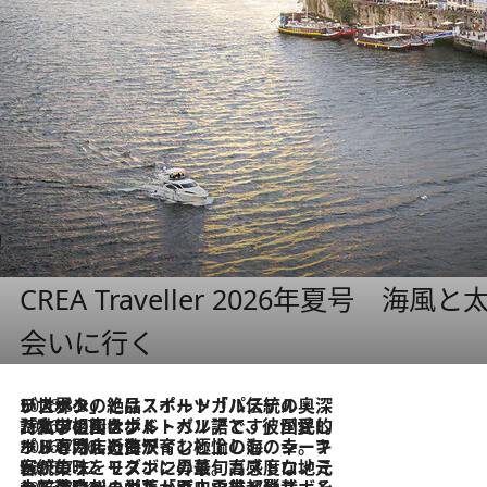
CREA Traveller 2026年夏号
会いに行く
2026.8.8
リスボンの絶品スイーツ「パステル・デ・ナタ」とは？ポルトガル伝統の奥深い世界へ
2026.7.27
「私の祖国はポルトガル語です」国民的詩人フェルナンド・ペソアと、彼が愛した文学の街を歩く
2026.7.26
ポルトガル近海が育む極上の海の幸。キリリと冷えた白ワインと愉しむ、シーフード専門店の贅沢
2026.7.22
伝統の味をモダンに昇華。高感度な地元客が集う、リスボンの最旬ガストロノミー