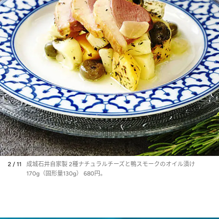
2 / 11
成城石井自家製 2種ナチュラルチーズと鴨スモークのオイル漬け
170g（固形量130g） 680円。