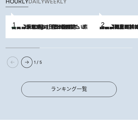
HOURLY
DAILY
WEEKLY
【大分・別府】「今一番おいしい食材を調理する」1日2組限定・ミシュラン2ツ星の日本料理店で、素材と四季を愉しむ極上の時間
2 Hours Ago
2026.8.8
「最後に見られてよかった」上野動物園の東園パンダ舎が解体前に特別公開。8月16日まで延長されたパネル展と共に辿る“半世紀”のパンダ飼育《解体工事の図面あり》
1 / 5
ランキング一覧