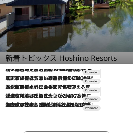
新着トピックス Hoshino Resorts
2026.8.7
【トンボの足水浴】ヒノキの香りに包まれて涼感マックス！約13℃の湧水かけ流しを避暑地「星野温泉 トンボの湯」で体験
2026.7.31
【ホテル帰省】という選択肢をOMOが提案。家族とほどよい距離を保つには「昼は実家、夜は気兼ねなくホテルで！」
2026.7.24
【夏限定ディナーコース】旬を迎える稚鮎や花ズッキーニなどをイタリア・トスカーナの郷土料理の手法で満喫！
2026.7.17
「土佐和ハーブかき氷」がOMO7高知に登場！生姜、山椒、大葉など目にも舌にも涼を呼ぶ郷土の味
2026.7.10
NEW OPEN！【界 草津】名湯の地に誕生。趣の異なる2種の温泉と上州ならではの会席・蕎麦割烹など美食を味わう究極の癒やし旅