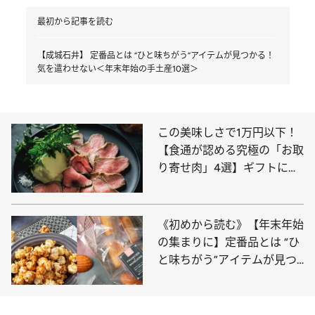
最初から記事を読む
【成城石井】 定番品とは “ひと味ちがう”アイテムが見つかる！
気を遣わせない＜年末年始の手土産10選＞
この美味しさで1万円以下！
【食通が認める究極の「お取
り寄せ肉」4選】ギフトにも
喜ばれる霜降りローストビー
フ、焼肉食べ比べセットも
《初めから読む》【年末年始
の集まりに】定番品とは “ひ
と味ちがう”アイテムが見つ
かる！気を遣わせない成城石
井の手土産10選