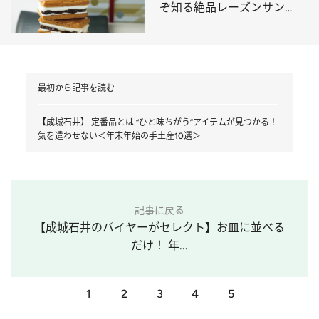
ぞ知る絶品レーズンサン
ド、“溺れる”ほどジューシー
なレモンケーキ…》
最初から記事を読む
【成城石井】 定番品とは “ひと味ちがう”アイテムが見つかる！
気を遣わせない＜年末年始の手土産10選＞
記事に戻る
【成城石井のバイヤーがセレクト】お皿に並べる
だけ！ 年...
1
2
3
4
5