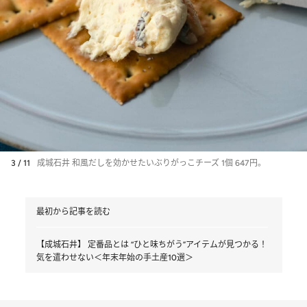
3 / 11
成城石井 和風だしを効かせたいぶりがっこチーズ 1個 647円。
最初から記事を読む
【成城石井】 定番品とは “ひと味ちがう”アイテムが見つかる！
気を遣わせない＜年末年始の手土産10選＞