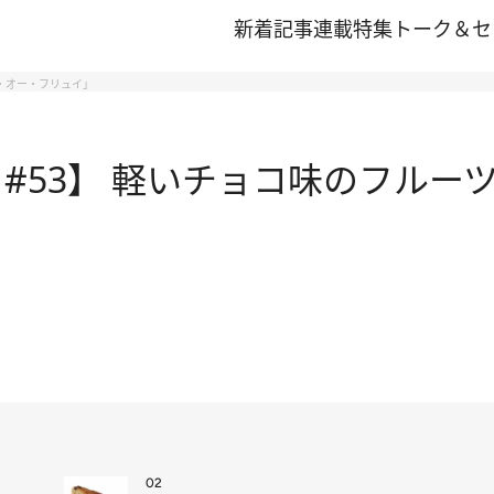
新着記事
連載
特集
トーク＆セ
ラ・オー・フリュイ」
#53】 軽いチョコ味のフルー
02