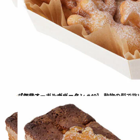
2023.9.1
【毎日オーボンヴュータン #49】 動物の型で抜いた楽しい祭り菓子 「ベニエ・カルナヴァル」
グルメ