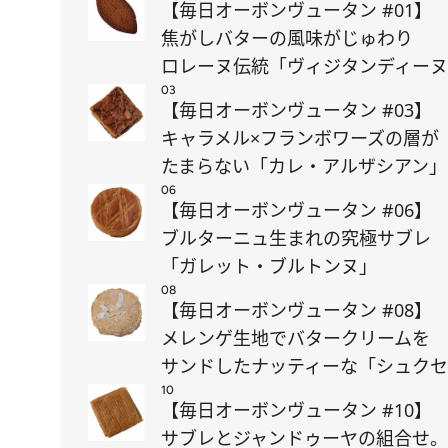
【毎日オーボンヴュータン #01】
焦がしバターの風味がじゅわり
ロレーヌ伝統「ヴィジタンディー
03
【毎日オーボンヴュータン #03】
キャラメル×フランボワーズの層が
たまらない「カレ・アルザシアン」
06
【毎日オーボンヴュータン #06】
ブルターニュ生まれの究極サブレ
「ガレット・ブルトンヌ」
08
【毎日オーボンヴュータン #08】
メレンゲ生地でバタークリームを
サンドしたナッティーな「シュク
10
【毎日オーボンヴュータン #10】
サブレとジャンドゥーヤの組合せ。