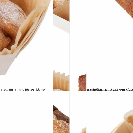
2023.9.2
【毎日オーボンヴュータン #50】 洋酒が香るイギリス風パウンドケーキ
グルメ