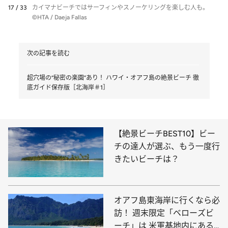
17 / 33
カイマナビーチではサーフィンやスノーケリングを楽しむ人も。
©HTA / Daeja Fallas
次の記事を読む
超穴場の“秘密の楽園”あり！ ハワイ・オアフ島の絶景ビーチ 徹
底ガイド保存版［北海岸＃1］
【絶景ビーチBEST10】ビー
チの達人が選ぶ、もう一度行
きたいビーチは？
オアフ島東海岸に行くなら必
訪！ 週末限定「ベローズビ
ーチ」は 米軍基地内にある