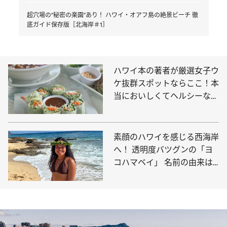
超穴場の“秘密の楽園”あり！ ハワイ・オアフ島の絶景ビーチ 徹
底ガイド保存版［北海岸＃1］
ハワイ本の著者が厳選女子ウ
ケ抜群スポットならここ！本
当においしくてヘルシーなお
店5選
素顔のハワイを感じる西海岸
へ！ 透明度バツグンの「ヨ
コハマベイ」 名前の由来は
やっぱり“横浜”？