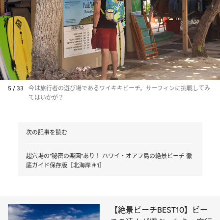
5 / 33
今は旅行者の遊び場であるワイキキビーチ。サーフィンに挑戦してみ
てはいかが？
次の記事を読む
超穴場の“秘密の楽園”あり！ ハワイ・オアフ島の絶景ビーチ 徹
底ガイド保存版［北海岸＃1］
【絶景ビーチBEST10】ビー