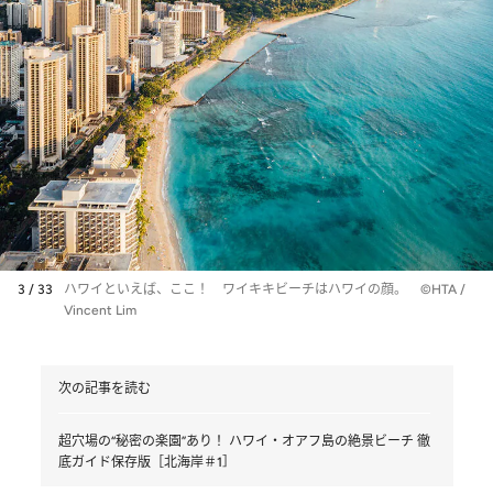
3 / 33
ハワイといえば、ここ！ ワイキキビーチはハワイの顔。 ©HTA /
Vincent Lim
次の記事を読む
超穴場の“秘密の楽園”あり！ ハワイ・オアフ島の絶景ビーチ 徹
底ガイド保存版［北海岸＃1］