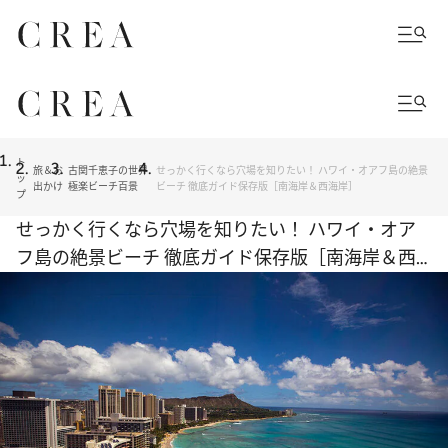
ト
旅＆お
古関千恵子の世界
せっかく行くなら穴場を知りたい！ ハワイ・オアフ島の絶景
ッ
出かけ
極楽ビーチ百景
ビーチ 徹底ガイド保存版［南海岸＆西海岸］
プ
せっかく行くなら穴場を知りたい！ ハワイ・オア
フ島の絶景ビーチ 徹底ガイド保存版［南海岸＆西
海岸］