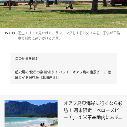
15 / 33
芝生エリアで見かけた、ランニングをするお父さんを、子供が三輪
車で懸命に追いかける光景。
次の記事を読む
超穴場の“秘密の楽園”あり！ ハワイ・オアフ島の絶景ビーチ 徹
底ガイド保存版［北海岸＃1］
オアフ島東海岸に行くなら必
訪！ 週末限定「ベローズビ
ーチ」は 米軍基地内にある
超穴場スポット