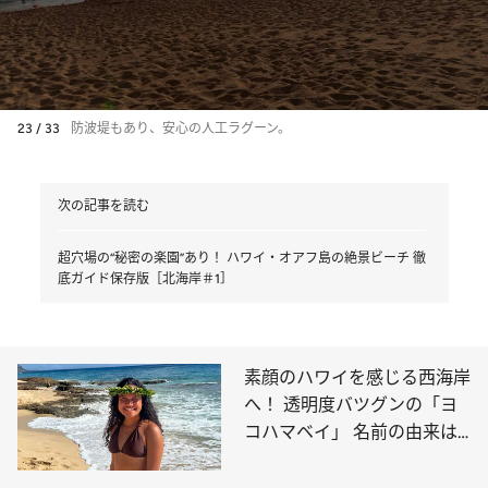
23 / 33
防波堤もあり、安心の人工ラグーン。
次の記事を読む
超穴場の“秘密の楽園”あり！ ハワイ・オアフ島の絶景ビーチ 徹
底ガイド保存版［北海岸＃1］
素顔のハワイを感じる西海岸
へ！ 透明度バツグンの「ヨ
コハマベイ」 名前の由来は
やっぱり“横浜”？