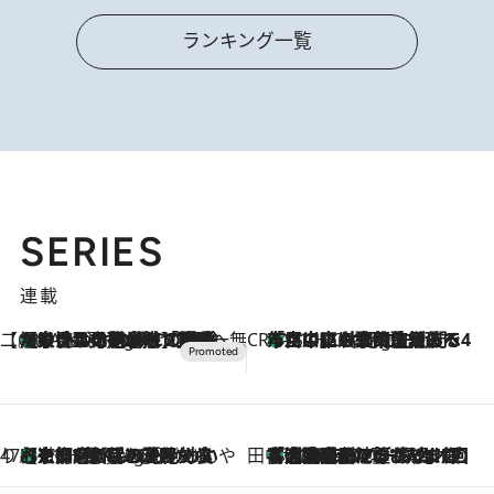
ランキング一覧
SERIES
連載
【CREA×星野リゾート】唯一無二。癒しと発見が待つ場所へ
【トンボの足水浴】ヒノキの香りに包まれて涼感マックス！約13℃の湧水かけ流しを避暑地「星野温泉 トンボの湯」で体験
9 Hours Ago
CREA'S CHOICE
「立川にも歌舞伎があるんだよ」 片岡仁左衛門・市川中車ら豪華座組みで4年目の立川立飛歌舞伎へ
11 Hours Ago
47都道府県の手みやげ ひんやりスイーツで夏を満喫
【京都府】この夏絶対食べたい 冷やしておいしいおやつ3選 ひと口目から心を掴む新緑のテリーヌ
11 Hours Ago
田中稲の勝手に再ブーム
「湘南乃風に憧れて」観客大盛上がりの“タオル回し”に、ラッパー顔負けの高速歌唱まで…さだまさし（74）のアグレッシブすぎる現在地
2026.8.7