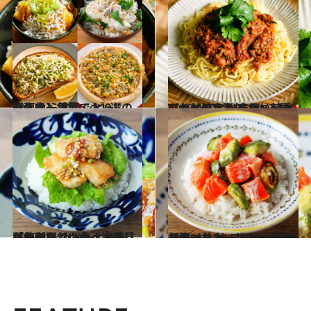
2022.11.19
【画像】手軽でおいしい！ しらすレシピ6選の画像を一気見
グルメ
2023.4.27
【サバの水煮缶で作る麺レシピ】 ピリ辛サバトマのっけ焼きそば 暑い時季にもおすすめ！
グルメ
2023.4.24
【魚の新しい食べ方発見レシピ】 カリっと美味「油淋カジキのっけ丼」 鶏むね肉ではなくメカジキで！
グルメ
2023.4.8
【サーモン×アボカド】アレンジ丼 サッと焼くとまた違ったおいしさ！ 柚子胡椒マヨネーズでどうぞ
グルメ