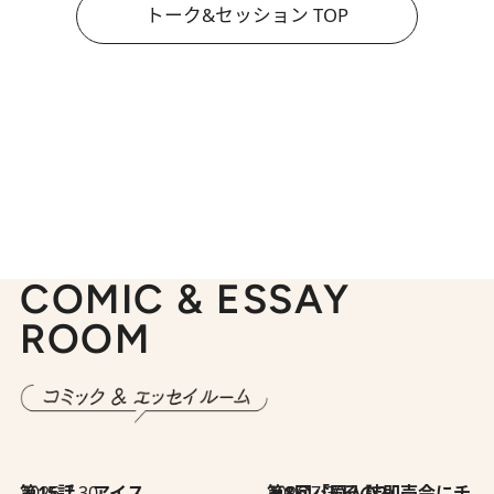
トーク&セッション TOP
COMIC & ESSAY
ROOM
2026.7.30
第15話 アイス
2026.7.30
第8回「同人誌即売会にチャレンジ その2」