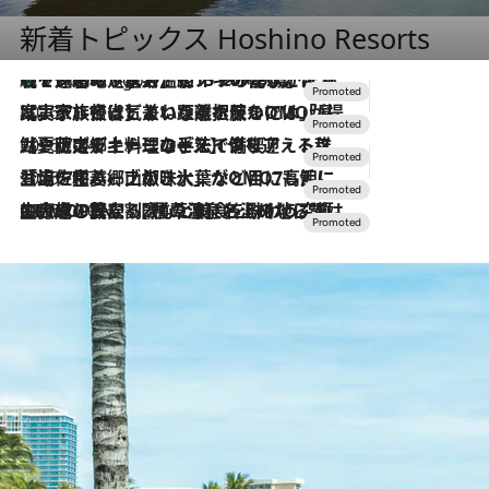
新着トピックス Hoshino Resorts
【トンボの足水浴】ヒノキの香りに包まれて涼感マックス！約13℃の湧水かけ流しを避暑地「星野温泉 トンボの湯」で体験
9 Hours Ago
2026.7.31
【ホテル帰省】という選択肢をOMOが提案。家族とほどよい距離を保つには「昼は実家、夜は気兼ねなくホテルで！」
2026.7.24
【夏限定ディナーコース】旬を迎える稚鮎や花ズッキーニなどをイタリア・トスカーナの郷土料理の手法で満喫！
2026.7.17
「土佐和ハーブかき氷」がOMO7高知に登場！生姜、山椒、大葉など目にも舌にも涼を呼ぶ郷土の味
2026.7.10
NEW OPEN！【界 草津】名湯の地に誕生。趣の異なる2種の温泉と上州ならではの会席・蕎麦割烹など美食を味わう究極の癒やし旅