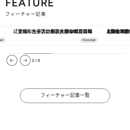
FEATURE
フィーチャー記事
【銀座で出合う最旬美容】美髪ケアや上質な眠り…セルフケアのアップデートから、特別な名入れギフトまで。大人のための「ReFa GINZA」クルーズ
ヴァシュロン・コンスタンタン
3
/
6
フィーチャー記事一覧