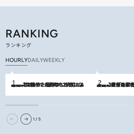
RANKING
ランキング
HOURLY
DAILY
WEEKLY
2026.8.5
【阿川佐和子さんの年とる力】なぜ70代で始めた趣味は“こんなに楽しい”のか？ ピアノ、俳句…スランプに陥っても続けられる“ある秘訣”とは
2026.8.3
慶應幼稚舎の図書室からテレビの世界に飛び込んだ阿川佐和子（72）、「N
1 / 5