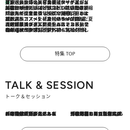
【厳選旅コスメ】「多機能アイテムがメイン！」旅好き美容エディターが選んだ夏旅ベストコスメを発表【Mサイズジップ】
11 Hours Ago
2026.8.6
「荷物が増えるほど旅ストレスは増す」美容ジャーナリストがたどり着いた最終結論。“化粧品を劇的に減らす”感動の凝縮美容とは
2026.8.6
「旅先には金髪ウィッグを持参」日本と同じメイクでは損してる!? 美容ジャーナリストが提案する“掟破りの旅美容”とは
2026.8.6
【厳選旅コスメ】「身軽さ＆UV対策重視！」ヘアアーティストshucoが選んだ夏旅ベストコスメを発表【Mサイズジップ】
2026.8.5
【厳選旅コスメ】国内をあちこち移動する河井菜摘が選んだ夏旅ベストコスメ発表！「リラックスアイテムはマスト」【Mサイズジップ】
2026.8.4
【厳選旅コスメ】「紫外線＆乾燥対策しながらメイク感も！」ヘア＆メイクGeorgeが選んだ夏旅ベストコスメを発表！【Mサイズジップ】
特集 TOP
TALK & SESSION
トーク＆セッション
2026.8.3
「今後値上げがあるとすれば…」「リスクがあるのは今年の冬」エネルギー専門家が語る、ホルムズ海峡封鎖が家庭にもたらす“ある心配”
2026.8.3
「住宅建てられない…」「サーチャージ料の高値が続いている」ホルムズ海峡封鎖による影響はいつまで続く？《エネルギー専門家に聞く“どうなる日本の暮らし”》