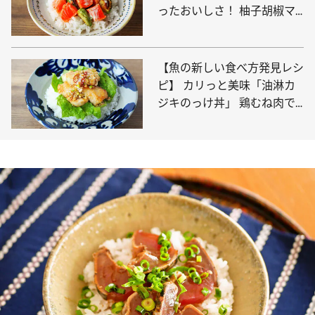
ったおいしさ！ 柚子胡椒マ
ヨネーズでどうぞ
【魚の新しい食べ方発見レシ
ピ】 カリっと美味「油淋カ
ジキのっけ丼」 鶏むね肉で
はなくメカジキで！