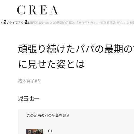
トップ
ライフスタイル
頑張り続けたパパの最期の言葉は 「ありがとう」。“燃える闘魂”が 亡くな
頑張り続けたパパの最期の言
に見せた姿とは
猪木寛子#3
児玉也一
この企画の別の記事を見る
01