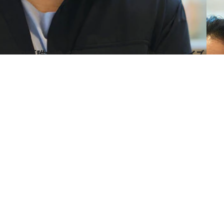
球」という“猪木イズム” を受け継ぎ、看護師を志した娘・寛子