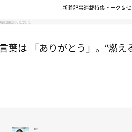
新着記事
連載
特集
トーク＆セ
る直前に娘に見せた姿とは
葉は 「ありがとう」。“燃える
02