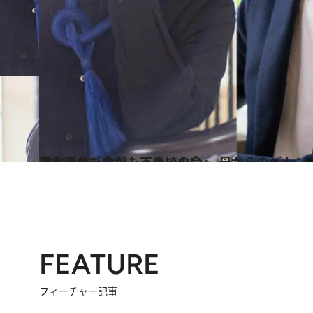
2022.10.8
樹木希林「命がもったいない」 母からのバトン、内田也哉子が 大空幸星と語った自殺、不登校の今
カルチャー
FEATURE
フィーチャー記事