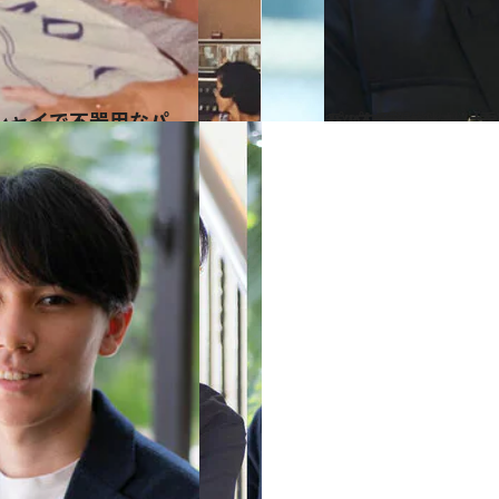
2023.4.3
パパは“最低”だけど“最高”「誰かの ために全力投
ライフスタイル