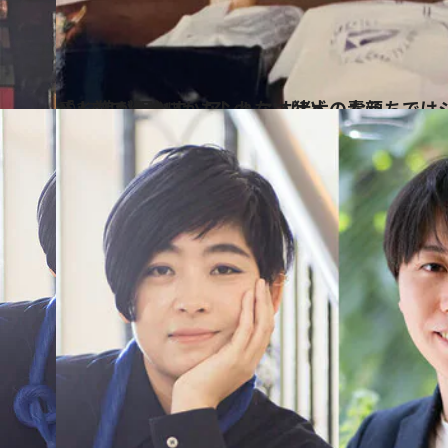
2023.4.3
「人前では強いかもしれないけど、 おうちではシャイで不器用なパパ」 娘が明かす、アントニオ猪木の素顔
ライフスタイル