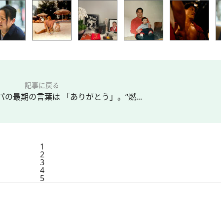
記事に戻る
の最期の言葉は 「ありがとう」。“燃...
1
2
3
4
5