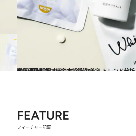
2022.6.30
齋藤 薫が提案するこれからの美容 トレンド分析こそキレイの近道！ 今、注目したい美容の新常識11
ビューティ＆ヘルス
FEATURE
フィーチャー記事