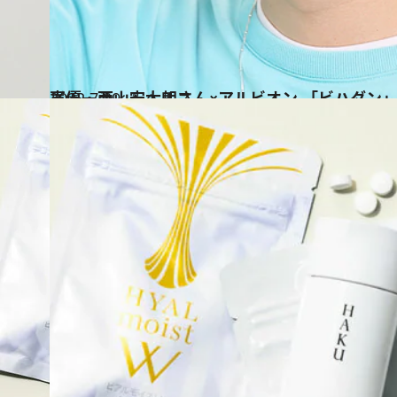
2022.7.29
声優・西山宏太朗さん×アルビオン 「ビハダン
ビューティ＆ヘルス