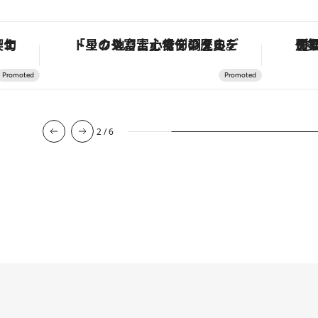
手法で満喫！
「星のや富士」でデジタルデトックス。冨士信仰の歴史を辿り、心身を調える。
2
/
6