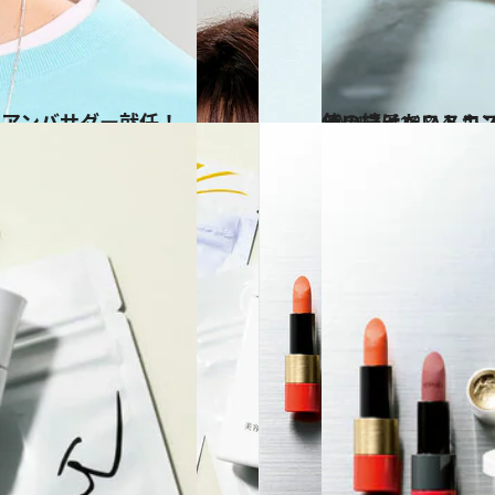
」アンバサダー就任！
2021.12.12
使い続けたいスキンケア名品を発表！美容のプロ15人が選んだ 「2021年
ビューティ＆ヘル