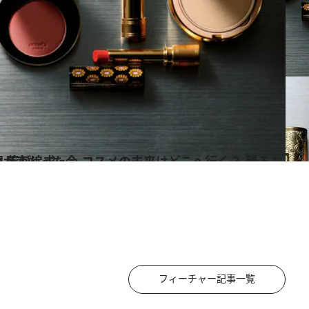
るもの消えるものを齋藤 薫が追求
ス
フィーチャー記事一覧