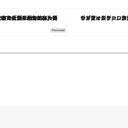
【銀座で出合う最旬美容】美髪ケアや上質な眠り…セルフケアのアップデートから、特別な名入れギフトまで。大人のための「ReFa GINZA」クルーズ