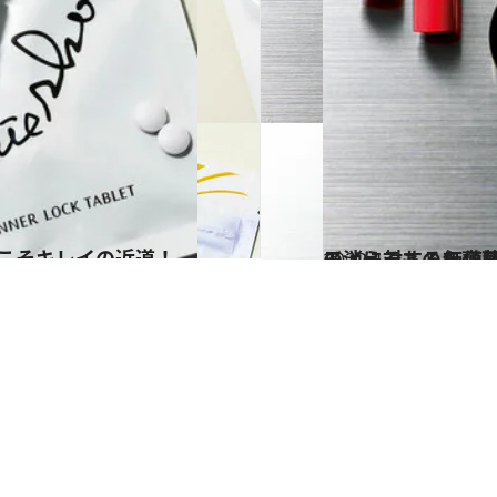
2022.1.2
モノに対する価値観が変わった今 コスメの未来はどこへ行く？ 残
ビューティ＆ヘル