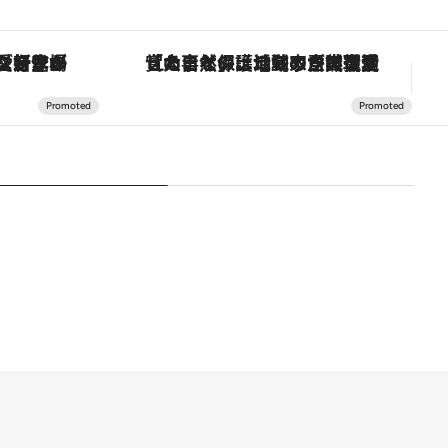
ヴァシュロン・コンスタンタン「オーヴァーシーズ・オートマティック」。旅愛好家のお気に入りコレクションから、ジェンダーレスな新作が登場
「大事なのは地域の意識を変えること」。ロレックス賞受賞の自然保護活動家が実現させたナイジェリアの自然環境の復活