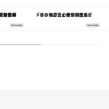
「星のや富士」でデジタルデトックス。冨士信仰の歴史を辿り、心身を調える。