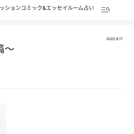
ッション
コミック&エッセイルーム
占い
2022.8.17
篇～