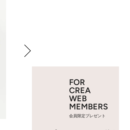
FOR
CREA
WEB
MEMBERS
会員限定プレゼント
2 / 12
ナチュール ド ドルチェ「－23C