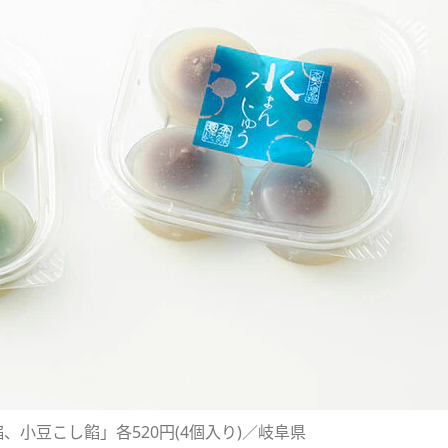
、小豆こし餡」各520円(4個入り)／岐阜県