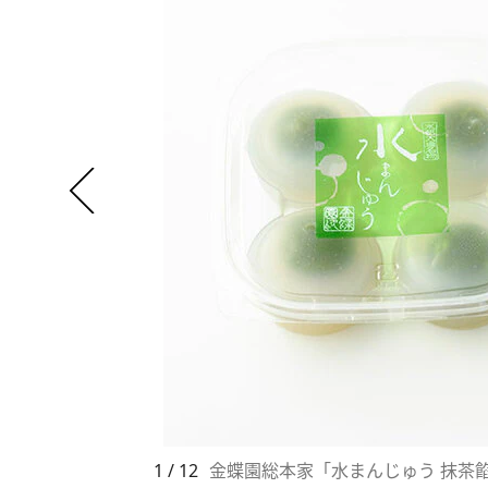
1 / 12
金蝶園総本家「水まんじゅう 抹茶餡