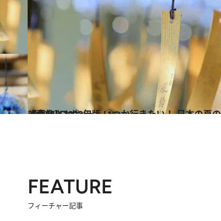
2022.8.4
【画像】2022年版 いつか行きたい！ 日本の夏の絶景 西日本篇まとめ《全160スポット》①
旅＆お出かけ
FEATURE
フィーチャー記事