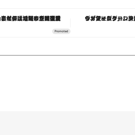
「大事なのは地域の意識を変えること」。ロレックス賞受賞の自然保護活動家が実現させたナイジェリアの自然環境の復活
ヴァシュロン・コンスタンタン「オーヴァーシーズ・オートマティック」。旅愛好家のお気に入りコレクションから、ジェンダーレスな新作が登場