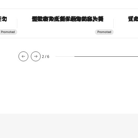
【銀座で出合う最旬美容】美髪ケアや上質な眠り…セルフケアのアップデートから、特別な名入れギフトまで。大人のための「ReFa GINZA」クルーズ
3
/
6