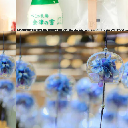
2022.7.6
【画像】47都道府県の手土産 つめたい夏のおやつ大集合！ “東日本エリアを総まとめ”
グルメ