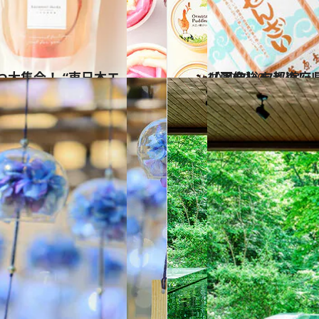
2022.7.20
【画像】47都道府県の手土産 つめたい夏のおやつ大集合！ “西日本エリアを総まとめ”
グルメ