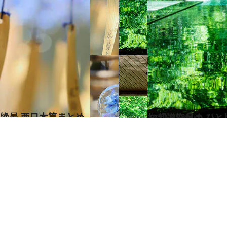
2022.7.28
47都道府県の ひと
旅＆お出かけ