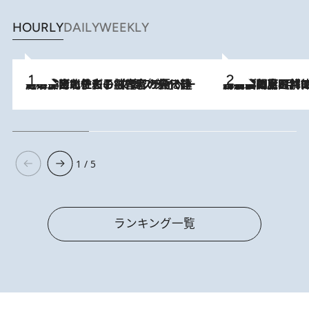
HOURLY
DAILY
WEEKLY
2026.8.3
《「文士の子ども被害者の会」発足！》阿川佐和子（72）が語る遠藤周作に北杜夫、劇作家・矢代静一の子どもたちの“文豪プライベート事件簿”
2026.8.8
「最後に見られてよかった」上野動物園の東園パンダ舎が解体前に特別公開。8月16日まで延長されたパネル展と共に辿る“半世紀”のパンダ飼育《解体工事の図面あり》
1 / 5
ランキング一覧