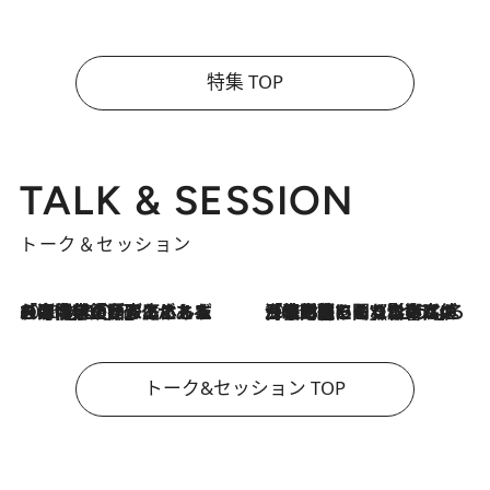
特集 TOP
TALK & SESSION
トーク＆セッション
2026.8.3
「今後値上げがあるとすれば…」「リスクがあるのは今年の冬」エネルギー専門家が語る、ホルムズ海峡封鎖が家庭にもたらす“ある心配”
2026.8.3
「住宅建てられない…」「サーチャージ料の高値が続いている」ホルムズ海峡封鎖による影響はいつまで続く？《エネルギー専門家に聞く“どうなる日本の暮らし”》
トーク&セッション TOP