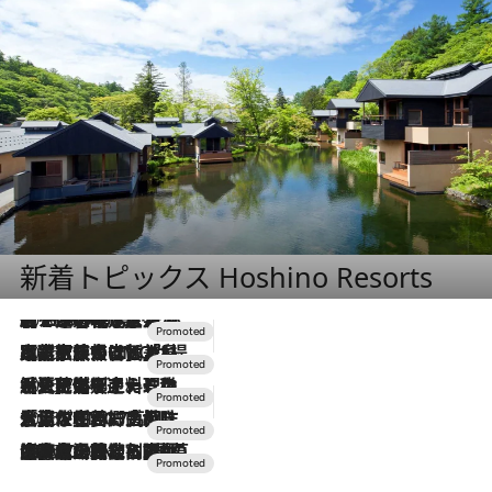
新着トピックス Hoshino Resorts
2026.8.7
【トンボの足水浴】ヒノキの香りに包まれて涼感マックス！約13℃の湧水かけ流しを避暑地「星野温泉 トンボの湯」で体験
2026.7.31
【ホテル帰省】という選択肢をOMOが提案。家族とほどよい距離を保つには「昼は実家、夜は気兼ねなくホテルで！」
2026.7.24
【夏限定ディナーコース】旬を迎える稚鮎や花ズッキーニなどをイタリア・トスカーナの郷土料理の手法で満喫！
2026.7.17
「土佐和ハーブかき氷」がOMO7高知に登場！生姜、山椒、大葉など目にも舌にも涼を呼ぶ郷土の味
2026.7.10
NEW OPEN！【界 草津】名湯の地に誕生。趣の異なる2種の温泉と上州ならではの会席・蕎麦割烹など美食を味わう究極の癒やし旅