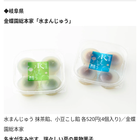
◆岐阜県
金蝶園総本家「水まんじゅう」
水まんじゅう 抹茶餡、小豆こし餡 各520円(4個入り)／金蝶
園総本家
名水が生み出す、瑞々しい夏の風物菓子