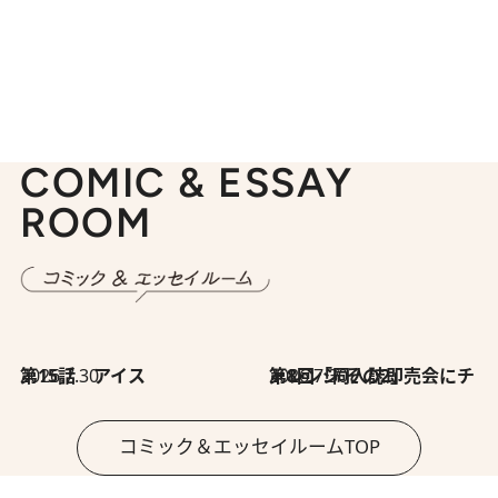
COMIC & ESSAY
ROOM
2026.7.30
第15話 アイス
2026.7.30
第8回「同人誌即売会にチャレンジ その2」
コミック＆エッセイルームTOP