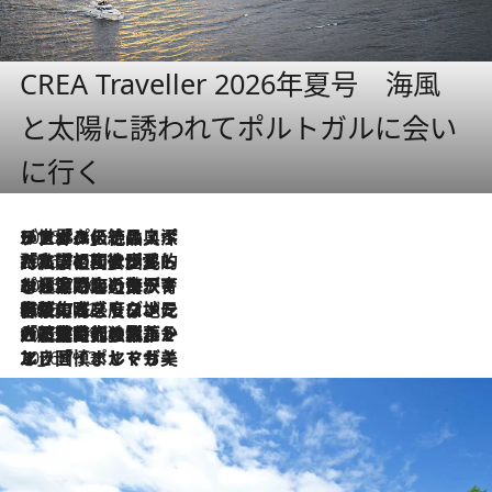
CREA Traveller 2026年夏号 海風
と太陽に誘われてポルトガルに会い
に行く
2026.8.8
リスボンの絶品スイーツ「パステル・デ・ナタ」とは？ポルトガル伝統の奥深い世界へ
2026.7.27
「私の祖国はポルトガル語です」国民的詩人フェルナンド・ペソアと、彼が愛した文学の街を歩く
2026.7.26
ポルトガル近海が育む極上の海の幸。キリリと冷えた白ワインと愉しむ、シーフード専門店の贅沢
2026.7.22
伝統の味をモダンに昇華。高感度な地元客が集う、リスボンの最旬ガストロノミー
2026.7.21
大航海時代の栄華から、震災、独裁、そして革命へ。ポルトガル・首都リスボンの石畳に刻まれた「歴史の光と影」
2026.7.13
エッセイ・ヤマザキマリ「慎ましくも美しき国 ポルトガル」