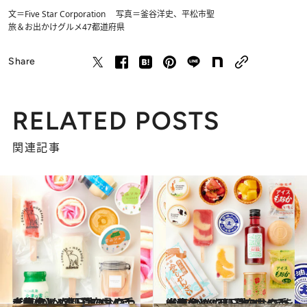
文＝Five Star Corporation 写真＝釜谷洋史、平松市聖
旅＆お出かけ
グルメ
47都道府県
Share
RELATED POSTS
関連記事
2022.7.6
【画像】47都道府県の手土産 つめたい夏のおやつ大集合！ “東日本エリアを総まとめ”
グルメ
2022.7.20
【画像】47都道府県の手土産 つめたい夏のおやつ大集合！ “西日本エリアを総まとめ”
グルメ