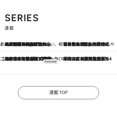
SERIES
連載
そおだよおこの関西おいしい、おやつ紀行
［大阪府箕面市］一皿一皿目の前で仕上げられる、料理を巧みに組み込んだアシェットデセールコース「ミチル アシェット デセール（Michiru assiette dessert）」
6 Hours Ago
47都道府県の手みやげ ひんやりスイーツで夏を満喫
【和歌山県】この夏絶対食べたい 冷やしておいしいおやつ3選 みかんがごろっと丸ごと入ったジュレ
6 Hours Ago
【CREA×星野リゾート】唯一無二。癒しと発見が待つ場所へ
2026.8.7
【トンボの足水浴】ヒノキの香りに包まれて涼感マックス！約13℃の湧水かけ流しを避暑地「星野温泉 トンボの湯」で体験
CREA'S CHOICE
2026.8.7
「立川にも歌舞伎があるんだよ」 片岡仁左衛門・市川中車ら豪華座組みで4年目の立川立飛歌舞伎へ
連載 TOP