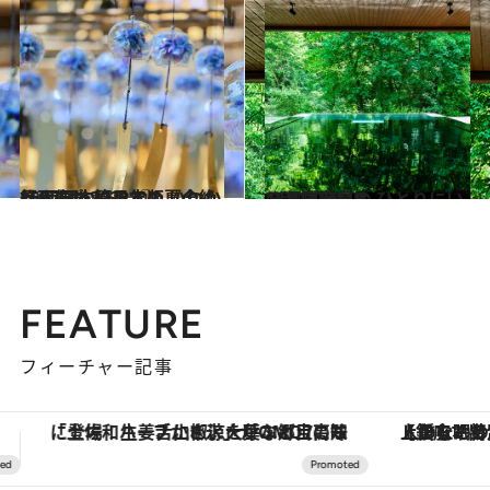
2022.8.4
【画像】2022年版 いつか行きたい！ 日本の夏の絶景 西日本篇まとめ《全160スポット》①
旅＆お出かけ
2022.7.28
47都道府県の ひとりにいい温泉宿118
旅＆お出かけ
FEATURE
フィーチャー記事
【銀座で出合う最旬美容】美髪ケアや上質な眠り…セルフケアのアップデートから、特別な名入れギフトまで。大人のための「ReFa GINZA」クルーズ
ヴァシュロン・コンスタンタン