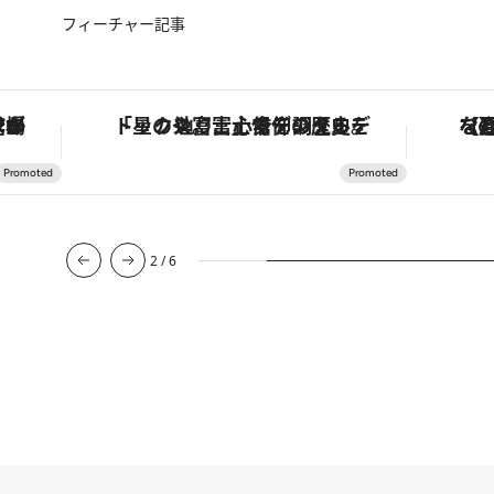
フィーチャー記事
・オートマティック」。旅愛好家のお気に入りコレクションから、ジェンダーレスな新作が登場
「星のや富士」でデジタルデトックス。冨士信仰の歴史を辿り、心身を調える。
【夏限
2
/
6