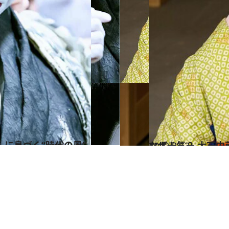
に息づく“時代の風”
2022.2.12
なぜ人気？ 大石内蔵助が出ない忠臣蔵 中村莟玉が語る『御浜御殿』のツボ
カルチャー