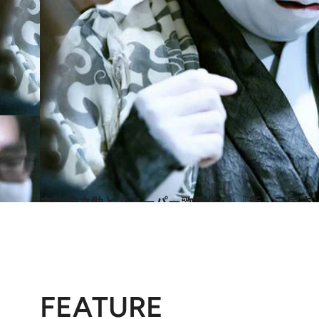
2022.3.16
市川猿之助と「スーパー歌舞伎」 『新・三国志』
カルチャー
FEATURE