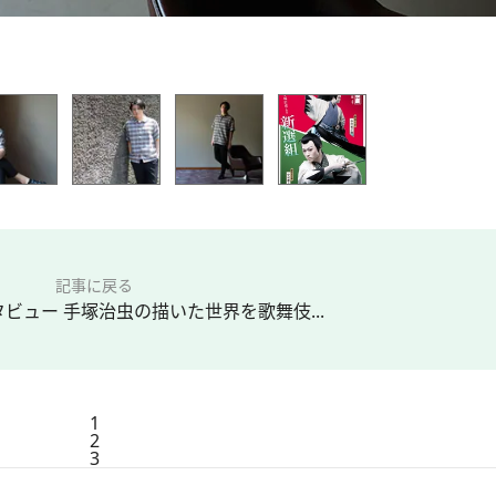
記事に戻る
ビュー 手塚治虫の描いた世界を歌舞伎...
1
2
3