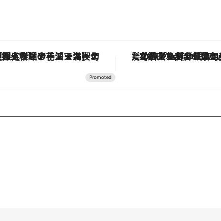
定ディナーコース】旬を迎える稚鮎や花ズッキーニなどをイタリア・トスカーナの郷土料理の手法で満喫！