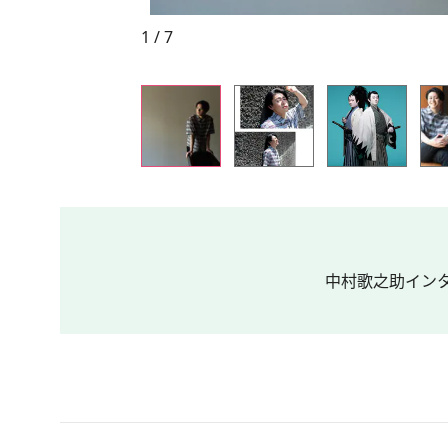
1 / 7
中村歌之助インタ