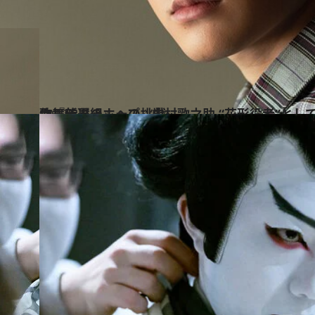
2022.8.6
歌舞伎界のホープ、中村歌之助 “花形役者”としての目覚め、そして 新作『新選組』への挑戦
カルチャー