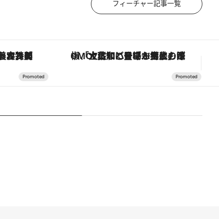
フィーチャー記事一覧
【銀座で出合う最旬美容】美髪ケアや上質な眠り…セルフケアのアップデートから、特別な名入れギフトまで。大人のための「ReFa GINZA」クルーズ
「土佐和ハーブかき氷」がOMO7高知に登場！生姜、山椒、大葉など目にも舌にも涼を呼ぶ郷土の味