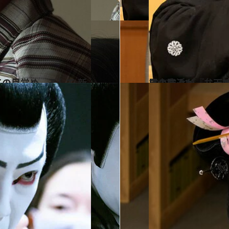
2022.5.23
尾上右近が『弁天娘女男白浪』を語る “かけがえのないつながりが僕らの強み”
カルチャー