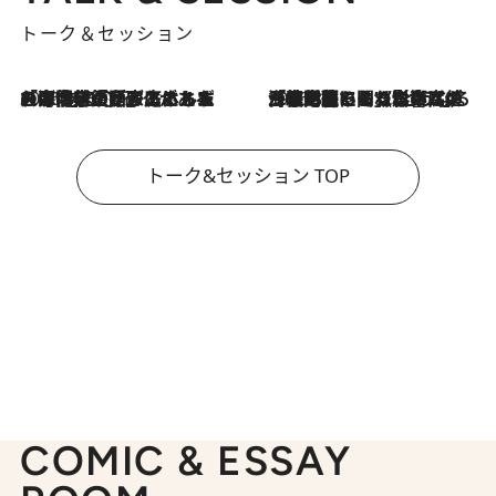
トーク＆セッション
2026.8.3
「今後値上げがあるとすれば…」「リスクがあるのは今年の冬」エネルギー専門家が語る、ホルムズ海峡封鎖が家庭にもたらす“ある心配”
2026.8.3
「住宅建てられない…」「サーチャージ料の高値が続いている」ホルムズ海峡封鎖による影響はいつまで続く？《エネルギー専門家に聞く“どうなる日本の暮らし”》
トーク&セッション TOP
COMIC & ESSAY