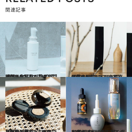
関連記事
2020.12.11
【CREAベスコス2020】洗顔＆クレンジング部門BEST5を写真で見る
ビューティ＆ヘルス
2020.12.12
【CREAベスコス2020】化粧水部門BEST5を写真で見る
ビューティ＆ヘルス
2020.12.10
【CREAベスコス2020】ファンデーションBEST5を写真で見る
ビューティ＆ヘルス