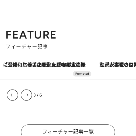
2019.9.30
お疲れデトックスコスメ12選 肌の悩み別に賢く選んで
ビューティ＆ヘルス
FEATURE
フィーチャー記事
「大事なのは地域の意識を変えること」。ロレックス賞受賞の自然保護活動家が実現させたナイジェリアの自然環境の復活
ヴァシュロン・コンスタンタン
3
/
6
フィーチャー記事一覧