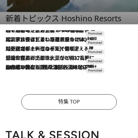
新着トピックス Hoshino Resorts
2026.8.7
【トンボの足水浴】ヒノキの香りに包まれて涼感マックス！約13℃の湧水かけ流しを避暑地「星野温泉 トンボの湯」で体験
2026.7.31
【ホテル帰省】という選択肢をOMOが提案。家族とほどよい距離を保つには「昼は実家、夜は気兼ねなくホテルで！」
2026.7.24
【夏限定ディナーコース】旬を迎える稚鮎や花ズッキーニなどをイタリア・トスカーナの郷土料理の手法で満喫！
2026.7.17
「土佐和ハーブかき氷」がOMO7高知に登場！生姜、山椒、大葉など目にも舌にも涼を呼ぶ郷土の味
2026.7.10
NEW OPEN！【界 草津】名湯の地に誕生。趣の異なる2種の温泉と上州ならではの会席・蕎麦割烹など美食を味わう究極の癒やし旅
特集 TOP
TALK & SESSION