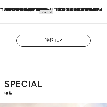
【CREA×星野リゾート】唯一無二。癒しと発見が待つ場所へ
2026.8.7
【トンボの足水浴】ヒノキの香りに包まれて涼感マックス！約13℃の湧水かけ流しを避暑地「星野温泉 トンボの湯」で体験
CREA'S CHOICE
2026.8.7
「立川にも歌舞伎があるんだよ」 片岡仁左衛門・市川中車ら豪華座組みで4年目の立川立飛歌舞伎へ
連載 TOP
SPECIAL
特集