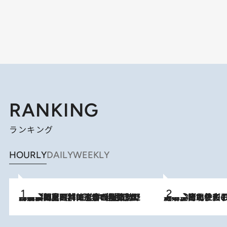
RANKING
ランキング
HOURLY
DAILY
WEEKLY
2026.8.8
「最後に見られてよかった」上野動物園の東園パンダ舎が解体前に特別公開。8月16日まで延長されたパネル展と共に辿る“半世紀”のパンダ飼育《解体工事の図面あり》
2026.8.3
《「文士の子ども被害者の会」発足！》阿川佐和子（72）が語る遠藤周作に北杜夫、劇作家・矢代静一の子どもたちの“文豪プライベート事件簿”