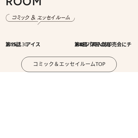
ROOM
2026.7.30
第15話 アイス
2026.7.30
第8回「同人誌即売会にチャレンジ その2」
コミック＆エッセイルームTOP