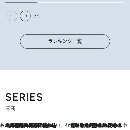
1 / 5
ランキング一覧
SERIES
連載
そおだよおこの関西おいしい、おやつ紀行
［大阪府箕面市］一皿一皿目の前で仕上げられる、料理を巧みに組み込んだアシェットデセールコース「ミチル アシェット デセール（Michiru assiette dessert）」
9 Hours Ago
47都道府県の手みやげ ひんやりスイーツで夏を満喫
【和歌山県】この夏絶対食べたい 冷やしておいしいおやつ3選 みかんがごろっと丸ごと入ったジュレ
9 Hours Ago