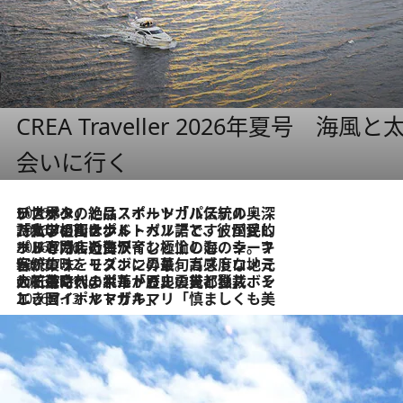
CREA Traveller 2026年夏号
会いに行く
2026.8.8
リスボンの絶品スイーツ「パステル・デ・ナタ」とは？ポルトガル伝統の奥深い世界へ
2026.7.27
「私の祖国はポルトガル語です」国民的詩人フェルナンド・ペソアと、彼が愛した文学の街を歩く
2026.7.26
ポルトガル近海が育む極上の海の幸。キリリと冷えた白ワインと愉しむ、シーフード専門店の贅沢
2026.7.22
伝統の味をモダンに昇華。高感度な地元客が集う、リスボンの最旬ガストロノミー
2026.7.21
大航海時代の栄華から、震災、独裁、そして革命へ。ポルトガル・首都リスボンの石畳に刻まれた「歴史の光と影」
2026.7.13
エッセイ・ヤマザキマリ「慎ましくも美しき国 ポルトガル」