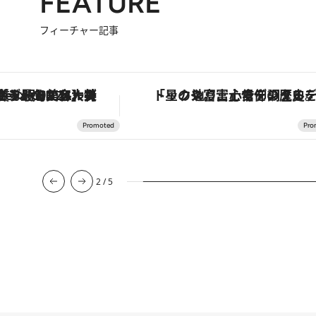
FEATURE
フィーチャー記事
デジタルデトックス。冨士信仰の歴史を辿り、心身を調える。
【夏限定ディナーコース】旬を迎える稚鮎や花ズッキーニなどをイタリア・トスカーナの郷土料理の手法で満喫
3
/
5