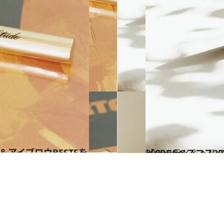
2020.12.8
【CREAベスコス2
ビューティ＆ヘル