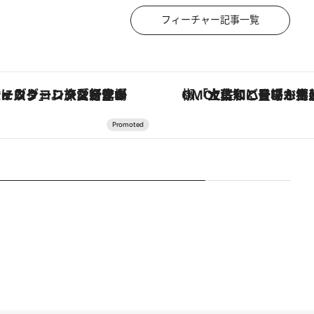
フィーチャー記事一覧
「土佐和ハーブかき氷」がOMO7高知に登場！生姜、山椒、大葉など目にも舌にも涼を呼ぶ郷土の味