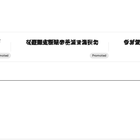
！
ヴァシュロン・コンスタンタン「オーヴァーシーズ・オートマティック」。旅愛好家のお気に入りコレクションから、ジェンダーレスな新作が登場