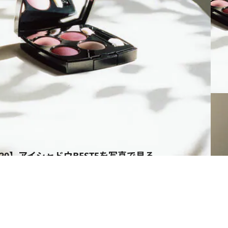
020】アイシャドウBEST5を写真で見る
ス