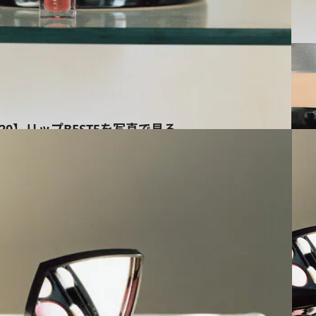
020】リップBEST5を写真で見る
ス