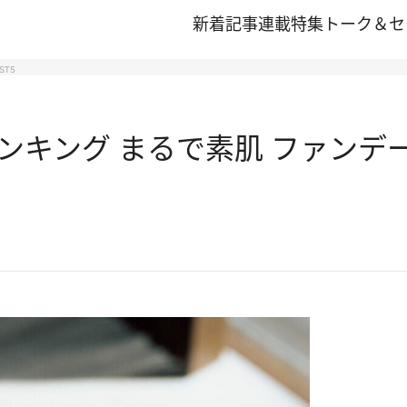
新着記事
連載
特集
トーク＆セ
ST5
ランキング まるで素肌 ファンデー