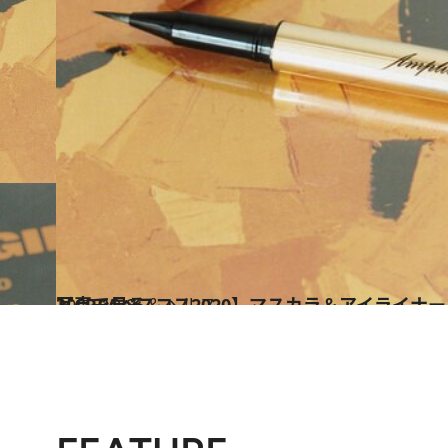
2020.12.8
【CREAベスコス2020】マスカラ＆アイライナー＆アイブロウBEST5を写真で見る
ビューティ＆ヘルス