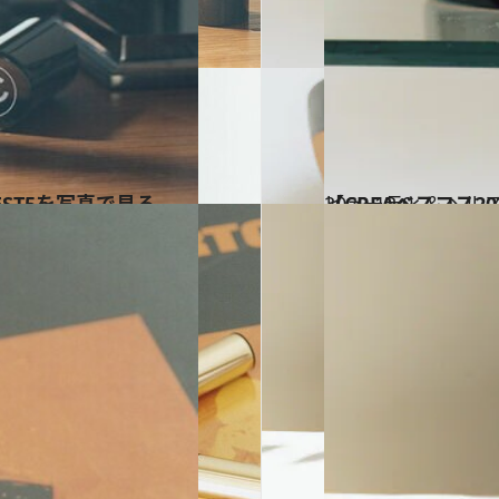
EST5を写真で見る
2020.12.9
【CREAベスコス2
ビューティ＆ヘル