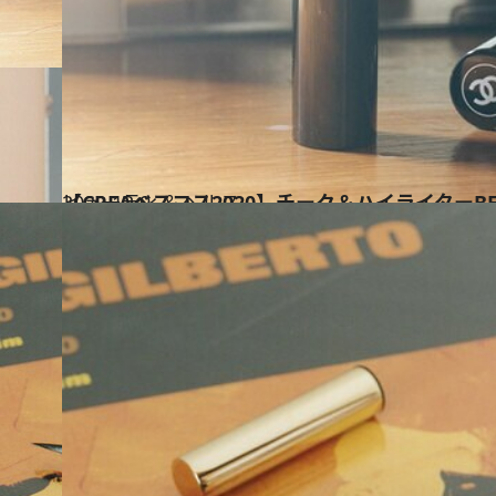
2020.12.9
【CREAベスコス2020】チーク＆ハイライターB
ビューティ＆ヘルス