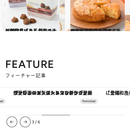
2020.2.21
一目惚れ「カルディコーヒーファーム」 訪れるたび新発見する手土産ベスト10
グルメ
2020.6.28
伊勢丹新宿店の夏スイーツ3品♡ 爽やかな焼き菓子を編集部員が実食！
グルメ
FEATURE
フィーチャー記事
ヴァシュロン・コンスタンタン「オーヴァーシーズ・オートマティック」。旅愛好家のお気に入りコレクションから、ジェンダーレスな新作が登場
3
/
6