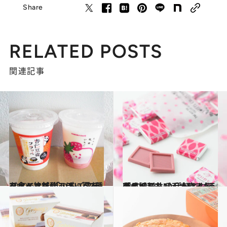
Share
RELATED POSTS
関連記事
2020.6.6
ファミマ新作フラッペ2種を食べ比べ 「いちごフラッペ」で甘酸っぱい夏を
グルメ
2020.2.15
「成城石井」手土産人気商品ベスト10 手軽でお洒落と評判を呼んでいるもの
グルメ