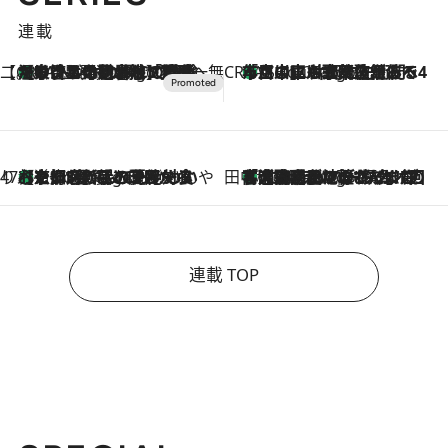
連載
【CREA×星野リゾート】唯一無二。癒しと発見が待つ場所へ
【トンボの足水浴】ヒノキの香りに包まれて涼感マックス！約13℃の湧水かけ流しを避暑地「星野温泉 トンボの湯」で体験
51 Minutes Ago
CREA'S CHOICE
「立川にも歌舞伎があるんだよ」 片岡仁左衛門・市川中車ら豪華座組みで4年目の立川立飛歌舞伎へ
2 Hours Ago
47都道府県の手みやげ ひんやりスイーツで夏を満喫
【京都府】この夏絶対食べたい 冷やしておいしいおやつ3選 ひと口目から心を掴む新緑のテリーヌ
2 Hours Ago
田中稲の勝手に再ブーム
「湘南乃風に憧れて」観客大盛上がりの“タオル回し”に、ラッパー顔負けの高速歌唱まで…さだまさし（74）のアグレッシブすぎる現在地
7 Hours Ago
連載 TOP