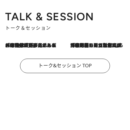
TALK & SESSION
トーク＆セッション
2026.8.3
「今後値上げがあるとすれば…」「リスクがあるのは今年の冬」エネルギー専門家が語る、ホルムズ海峡封鎖が家庭にもたらす“ある心配”
2026.8.3
「住宅建てられない…」「サーチャージ料の高値が続いている」ホルムズ海峡封鎖による影響はいつまで続く？《エネルギー専門家に聞く“どうなる日本の暮らし”》
トーク&セッション TOP