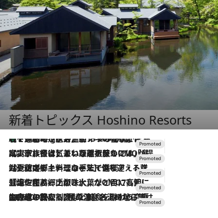
新着トピックス Hoshino Resorts
【トンボの足水浴】ヒノキの香りに包まれて涼感マックス！約13℃の湧水かけ流しを避暑地「星野温泉 トンボの湯」で体験
1 Hour Ago
2026.7.31
【ホテル帰省】という選択肢をOMOが提案。家族とほどよい距離を保つには「昼は実家、夜は気兼ねなくホテルで！」
2026.7.24
【夏限定ディナーコース】旬を迎える稚鮎や花ズッキーニなどをイタリア・トスカーナの郷土料理の手法で満喫！
2026.7.17
「土佐和ハーブかき氷」がOMO7高知に登場！生姜、山椒、大葉など目にも舌にも涼を呼ぶ郷土の味
2026.7.10
NEW OPEN！【界 草津】名湯の地に誕生。趣の異なる2種の温泉と上州ならではの会席・蕎麦割烹など美食を味わう究極の癒やし旅