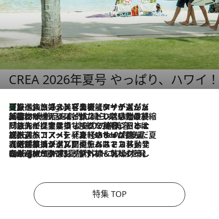
CREA 2026年夏号 やっぱり、ハワイ
【厳選旅コスメ】「多機能アイテムがメイン！」旅好き美容エディターが選んだ夏旅ベストコスメを発表【Mサイズジップ】
3 Hours Ago
2026.8.6
「荷物が増えるほど旅ストレスは増す」美容ジャーナリストがたどり着いた最終結論。“化粧品を劇的に減らす”感動の凝縮美容とは
2026.8.6
「旅先には金髪ウィッグを持参」日本と同じメイクでは損してる!? 美容ジャーナリストが提案する“掟破りの旅美容”とは
2026.8.6
【厳選旅コスメ】「身軽さ＆UV対策重視！」ヘアアーティストshucoが選んだ夏旅ベストコスメを発表【Mサイズジップ】
2026.8.5
【厳選旅コスメ】国内をあちこち移動する河井菜摘が選んだ夏旅ベストコスメ発表！「リラックスアイテムはマスト」【Mサイズジップ】
2026.8.4
【厳選旅コスメ】「紫外線＆乾燥対策しながらメイク感も！」ヘア＆メイクGeorgeが選んだ夏旅ベストコスメを発表！【Mサイズジップ】
特集 TOP