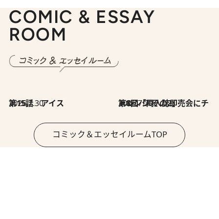
COMIC & ESSAY
ROOM
2026.7.30
第15話 アイス
2026.7.30
第8回「同人誌即売会にチャレンジ その2」
コミック＆エッセイルームTOP