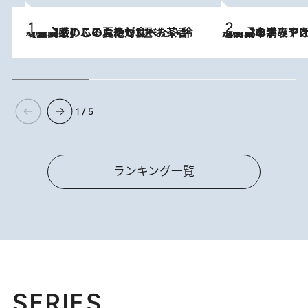
2026.8.5
【静岡県】この夏絶対食べたい 冷やしておいしいおやつ3選 お茶香る生食感のふるふるゼリー
2026.8.5
【西日本エリアを総まとめ】 47都道府県の手みやげ ひんやりスイーツで夏を満喫
1 / 5
ランキング一覧
SERIES