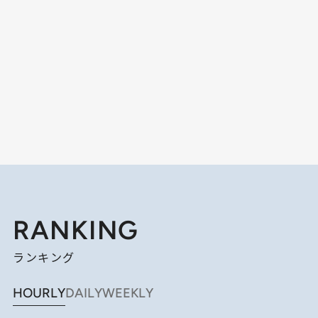
RANKING
ランキング
HOURLY
DAILY
WEEKLY