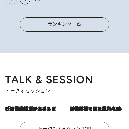
ランキング一覧
TALK & SESSION
トーク＆セッション
2026.8.3
「今後値上げがあるとすれば…」「リスクがあるのは今年の冬」エネルギー専門家が語る、ホルムズ海峡封鎖が家庭にもたらす“ある心配”
2026.8.3
「住宅建てられない…」「サーチャージ料の高値が続いている」ホルムズ海峡封鎖による影響はいつまで続く？《エネルギー専門家に聞く“どうなる日本の暮らし”》
トーク&セッション TOP