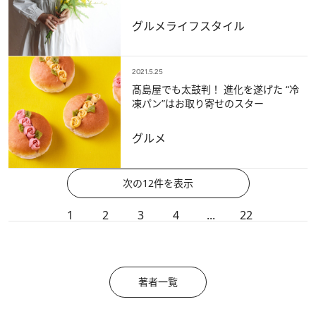
グルメ
ライフスタイル
2021.5.25
髙島屋でも太鼓判！ 進化を遂げた “冷
凍パン”はお取り寄せのスター
グルメ
次の12件を表示
1
2
3
4
...
22
著者一覧