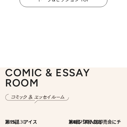
COMIC & ESSAY
ROOM
2026.7.30
第15話 アイス
2026.7.30
第8回「同人誌即売会にチャレンジ その2」