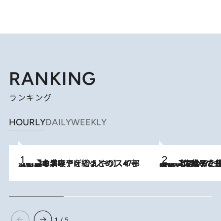
RANKING
ランキング
HOURLY
DAILY
WEEKLY
2026.8.5
【西日本エリアを総まとめ】 47都道府県の手みやげ ひんやりスイーツで夏を満喫
2026.8.5
【阿川佐和子さんの年とる力】なぜ70代で始めた趣味は“こんなに楽しい”のか？ ピアノ、俳句…スランプに陥っても続けられる“ある秘訣”とは
1 / 5