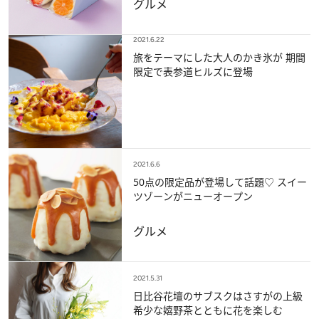
グルメ
2021.6.22
旅をテーマにした大人のかき氷が 期間
限定で表参道ヒルズに登場
2021.6.6
50点の限定品が登場して話題♡ スイー
ツゾーンがニューオープン
グルメ
2021.5.31
日比谷花壇のサブスクはさすがの上級
希少な嬉野茶とともに花を楽しむ