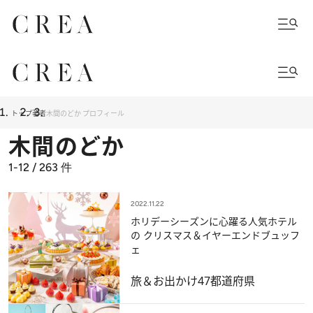
トップ
著者
木間のどか プロフィール
木間のどか
1-12 / 263
件
2022.11.22
ホリデーシーズンに心躍る人気ホテル
の クリスマス＆イヤーエンドブュッフ
ェ
旅＆お出かけ
47都道府県