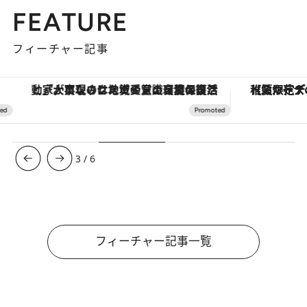
FEATURE
フィーチャー記事
「大事なのは地域の意識を変えること」。ロレックス賞受賞の自然保護活動家が実現させたナイジェリアの自然環境の復活
【夏限定ディナーコース】旬を迎
3
/
6
フィーチャー記事一覧