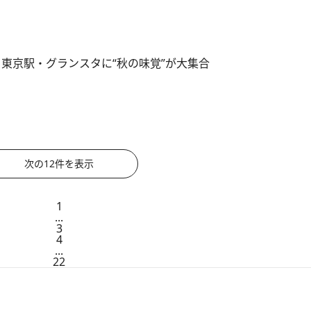
 東京駅・グランスタに“秋の味覚”が大集合
次の12件を表示
1
...
3
4
...
22