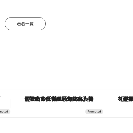
著者一覧
。
【銀座で出合う最旬美容】美髪ケアや上質な眠り…セルフケアのアップデートから、特別な名入れギフトまで。大人のための「ReFa GINZA」クルーズ
【夏限定ディナー