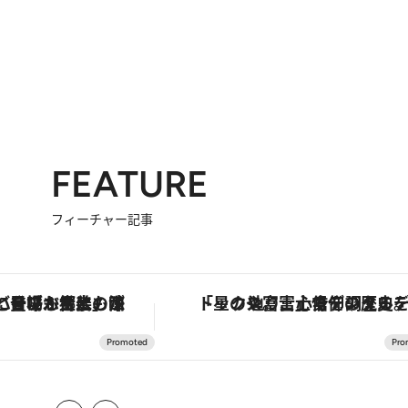
FEATURE
フィーチャー記事
「土佐和ハーブかき氷」がOMO7高知に登場！生姜、山椒、大葉など目にも舌にも涼を呼ぶ郷土の味
「星のや富士」でデジタルデトックス。冨士信仰の歴史を辿り、心身を調える