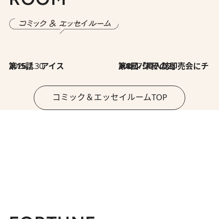
2026.7.30
第15話 アイス
2026.7.30
第8回「同人誌即売会にチャレンジ その2」
コミック＆エッセイルームTOP