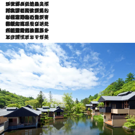
2026.8.8
リスボンの絶品スイーツ「パステル・デ・ナタ」とは？ポルトガル伝統の奥深い世界へ
2026.7.27
「私の祖国はポルトガル語です」国民的詩人フェルナンド・ペソアと、彼が愛した文学の街を歩く
2026.7.26
ポルトガル近海が育む極上の海の幸。キリリと冷えた白ワインと愉しむ、シーフード専門店の贅沢
2026.7.22
伝統の味をモダンに昇華。高感度な地元客が集う、リスボンの最旬ガストロノミー
2026.7.21
大航海時代の栄華から、震災、独裁、そして革命へ。ポルトガル・首都リスボンの石畳に刻まれた「歴史の光と影」
2026.7.13
エッセイ・ヤマザキマリ「慎ましくも美しき国 ポルトガル」