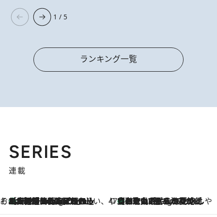
1 / 5
ランキング一覧
SERIES
連載
そおだよおこの関西おいしい、おやつ紀行
［大阪府箕面市］一皿一皿目の前で仕上げられる、料理を巧みに組み込んだアシェットデセールコース「ミチル アシェット デセール（Michiru assiette dessert）」
10 Hours Ago
47都道府県の手みやげ ひんやりスイーツで夏を満喫
【和歌山県】この夏絶対食べたい 冷やしておいしいおやつ3選 みかんがごろっと丸ごと入ったジュレ
10 Hours Ago