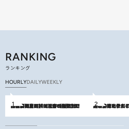
RANKING
ランキング
HOURLY
DAILY
WEEKLY
2026.8.8
「最後に見られてよかった」上野動物園の東園パンダ舎が解体前に特別公開。8月16日まで延長されたパネル展と共に辿る“半世紀”のパンダ飼育《解体工事の図面あり》
2026.8.3
《「文士の子ども被害者の会」発足！》阿川佐和子（72）が語る遠藤周作に北杜夫、劇作家・矢代静一の子どもたちの“文豪プライベート事件簿”