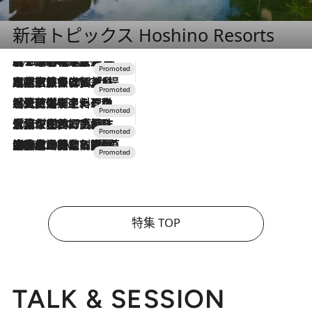
新着トピックス Hoshino Resorts
2026.8.7
【トンボの足水浴】ヒノキの香りに包まれて涼感マックス！約13℃の湧水かけ流しを避暑地「星野温泉 トンボの湯」で体験
2026.7.31
【ホテル帰省】という選択肢をOMOが提案。家族とほどよい距離を保つには「昼は実家、夜は気兼ねなくホテルで！」
2026.7.24
【夏限定ディナーコース】旬を迎える稚鮎や花ズッキーニなどをイタリア・トスカーナの郷土料理の手法で満喫！
2026.7.17
「土佐和ハーブかき氷」がOMO7高知に登場！生姜、山椒、大葉など目にも舌にも涼を呼ぶ郷土の味
2026.7.10
NEW OPEN！【界 草津】名湯の地に誕生。趣の異なる2種の温泉と上州ならではの会席・蕎麦割烹など美食を味わう究極の癒やし旅
特集 TOP
TALK & SESSION