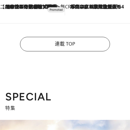
【CREA×星野リゾート】唯一無二。癒しと発見が待つ場所へ
2026.8.7
【トンボの足水浴】ヒノキの香りに包まれて涼感マックス！約13℃の湧水かけ流しを避暑地「星野温泉 トンボの湯」で体験
CREA'S CHOICE
2026.8.7
「立川にも歌舞伎があるんだよ」 片岡仁左衛門・市川中車ら豪華座組みで4年目の立川立飛歌舞伎へ
連載 TOP
SPECIAL
特集