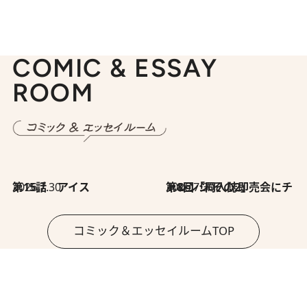
COMIC & ESSAY
ROOM
2026.7.30
第15話 アイス
2026.7.30
第8回「同人誌即売会にチャレンジ その2」
コミック＆エッセイルームTOP