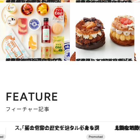
2023.7.14
【画像】47都道府県の手土産 夏にうれしい！ ひんやりおやつ大集合 “東日本エリアを総まとめ”
グルメ
2022.7.6
【画像】47都道府県の手土産 つめたい夏のおやつ大集合！“東日本エリアを総まとめ”
グルメ
2022.7.20
【画像】47都道府県の手土産 つめたい夏のおやつ大集合！“西日本エリアを総まとめ”
グルメ
2022.12.23
【画像】 47都道府県「手土産グルメ」2023 “東日本の旨いもの”を総まとめ
グルメ
FEATURE
フィーチャー記事
【銀座で出合う最旬美容】美髪ケアや上質な眠り…セルフケアのアップデートから、特別な名入れギフトまで。大人のための「ReFa GINZA」クルーズ
【夏限定ディナーコース】旬を迎