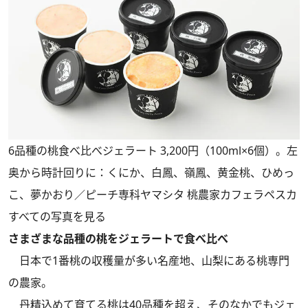
6品種の桃食べ比べジェラート 3,200円（100ml×6個）。左
奥から時計回りに：くにか、白鳳、嶺鳳、黄金桃、ひめっ
こ、夢かおり／ピーチ専科ヤマシタ 桃農家カフェラペスカ
すべての写真を見る
さまざまな品種の桃をジェラートで食べ比べ
日本で1番桃の収穫量が多い名産地、山梨にある桃専門
の農家。
丹精込めて育てる桃は40品種を超え、そのなかでもジェ