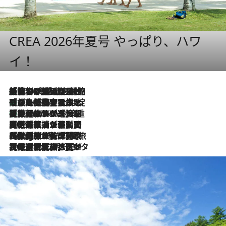
CREA 2026年夏号 やっぱり、ハワ
イ！
「荷物が増えるほど旅ストレスは増す」美容ジャーナリストがたどり着いた最終結論。“化粧品を劇的に減らす”感動の凝縮美容とは
2026.8.6
「旅先には金髪ウィッグを持参」日本と同じメイクでは損してる!? 美容ジャーナリストが提案する“掟破りの旅美容”とは
2026.8.6
【厳選旅コスメ】「身軽さ＆UV対策重視！」ヘアアーティストshucoが選んだ夏旅ベストコスメを発表【Mサイズジップ】
2026.8.6
2026.8.5
【厳選旅コスメ】国内をあちこち移動する河井菜摘が選んだ夏旅ベストコスメ発表！「リラックスアイテムはマスト」【Mサイズジップ】
2026.8.4
【厳選旅コスメ】「紫外線＆乾燥対策しながらメイク感も！」ヘア＆メイクGeorgeが選んだ夏旅ベストコスメを発表！【Mサイズジップ】
2026.8.3
【厳選旅コスメ】「保湿もタイパ重視！」“サウナ好き”タレント清水みさとが愛用する夏旅ベストコスメを発表！【Mサイズジップ】