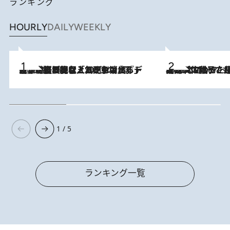
ランキング
HOURLY
DAILY
WEEKLY
2026.8.5
【なぜ吉沢亮は「気配を消せる」のか？】興行収入208億の『国宝』を経て挑むミュージカル『ディア・エヴァン・ハンセン』。トップ俳優が舞台上でさらけ出した“孤独”とは
2026.8.5
【阿川佐和子さんの年とる力】なぜ70代で始めた趣味は“こんなに楽しい”のか？ ピアノ、俳句…スランプに陥っても続けられる“ある秘訣”とは
1 / 5
ランキング一覧