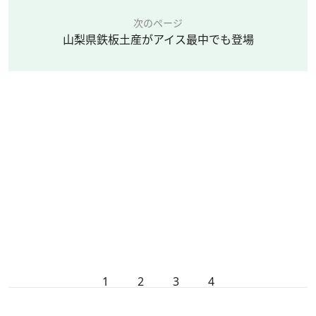
次のページ
山梨県鉄板土産がアイス最中でも登場
1
2
3
4