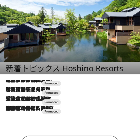
新着トピックス Hoshino Resorts
2026.7.31
【ホテル帰省】という選択肢をOMOが提案。家族とほどよい距離を保つには「昼は実家、夜は気兼ねなくホテルで！」
2026.7.24
【夏限定ディナーコース】旬を迎える稚鮎や花ズッキーニなどをイタリア・トスカーナの郷土料理の手法で満喫！
2026.7.17
「土佐和ハーブかき氷」がOMO7高知に登場！生姜、山椒、大葉など目にも舌にも涼を呼ぶ郷土の味
2026.7.10
NEW OPEN！【界 草津】名湯の地に誕生。趣の異なる2種の温泉と上州ならではの会席・蕎麦割烹など美食を味わう究極の癒やし旅