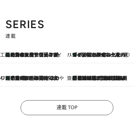
SERIES
連載
工藤まやのおもてなしハワイ
【ハワイ土産】ローカルの絶大な支持で復活！ 絶品の幻クッキー《元ファンの日本人女性が受け継いだ名店》
2026.8.6
ハワイ賢者 リサのお気に入りリスト
あの伝説の限定トートも！ リニューアルした「ディーン＆デルーカ ハワイ」で必須のお土産8選
2026.8.6
47都道府県の手みやげ ひんやりスイーツで夏を満喫
【三重県】この夏絶対食べたい 冷やしておいしいおやつ3選 お餅×アイスの新感覚スイーツ
2026.8.6
齋藤 薫 美容脳ルネサンス
「荷物が増えるほど旅ストレスは増す」美容ジャーナリストがたどり着いた最終結論。“化粧品を劇的に減らす”感動の凝縮美容とは
2026.8.6
連載 TOP