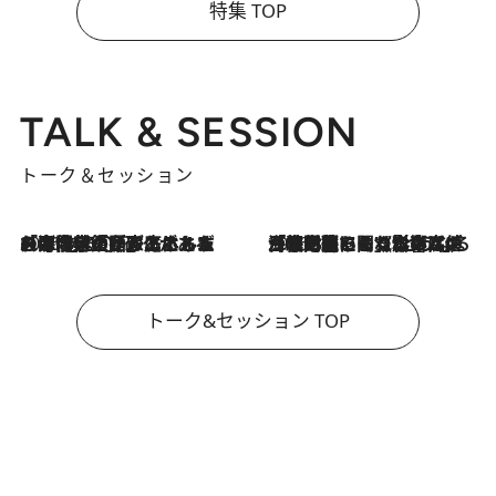
特集 TOP
TALK & SESSION
トーク＆セッション
2026.8.3
「今後値上げがあるとすれば…」「リスクがあるのは今年の冬」エネルギー専門家が語る、ホルムズ海峡封鎖が家庭にもたらす“ある心配”
2026.8.3
「住宅建てられない…」「サーチャージ料の高値が続いている」ホルムズ海峡封鎖による影響はいつまで続く？《エネルギー専門家に聞く“どうなる日本の暮らし”》
トーク&セッション TOP