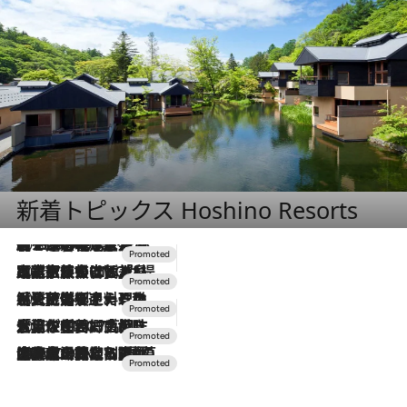
新着トピックス Hoshino Resorts
2026.8.7
【トンボの足水浴】ヒノキの香りに包まれて涼感マックス！約13℃の湧水かけ流しを避暑地「星野温泉 トンボの湯」で体験
2026.7.31
【ホテル帰省】という選択肢をOMOが提案。家族とほどよい距離を保つには「昼は実家、夜は気兼ねなくホテルで！」
2026.7.24
【夏限定ディナーコース】旬を迎える稚鮎や花ズッキーニなどをイタリア・トスカーナの郷土料理の手法で満喫！
2026.7.17
「土佐和ハーブかき氷」がOMO7高知に登場！生姜、山椒、大葉など目にも舌にも涼を呼ぶ郷土の味
2026.7.10
NEW OPEN！【界 草津】名湯の地に誕生。趣の異なる2種の温泉と上州ならではの会席・蕎麦割烹など美食を味わう究極の癒やし旅