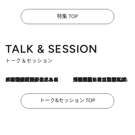
特集 TOP
TALK & SESSION
トーク＆セッション
2026.8.3
「今後値上げがあるとすれば…」「リスクがあるのは今年の冬」エネルギー専門家が語る、ホルムズ海峡封鎖が家庭にもたらす“ある心配”
2026.8.3
「住宅建てられない…」「サーチャージ料の高値が続いている」ホルムズ海峡封鎖による影響はいつまで続く？《エネルギー専門家に聞く“どうなる日本の暮らし”》
トーク&セッション TOP