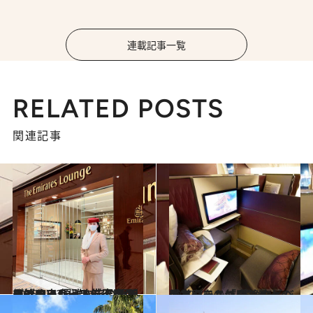
連載記事一覧
RELATED POSTS
関連記事
2023.4.23
まばゆいシート、天空のシャワー 優雅な旅の再開は、エミレーツ航空の ラグジュアリーフライトから始めよう
旅＆お出かけ
2022.7.14
【カタール航空】数々の受賞歴をもつ 秀逸なビジネスクラス「Qスイート」
旅＆お出かけ