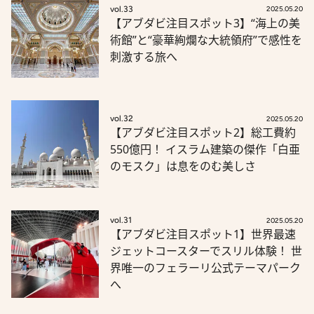
vol.33
2025.05.20
【アブダビ注目スポット3】“海上の美
術館”と“豪華絢爛な大統領府”で感性を
刺激する旅へ
vol.32
2025.05.20
【アブダビ注目スポット2】総工費約
550億円！ イスラム建築の傑作「白亜
のモスク」は息をのむ美しさ
vol.31
2025.05.20
【アブダビ注目スポット1】世界最速
ジェットコースターでスリル体験！ 世
界唯一のフェラーリ公式テーマパーク
へ