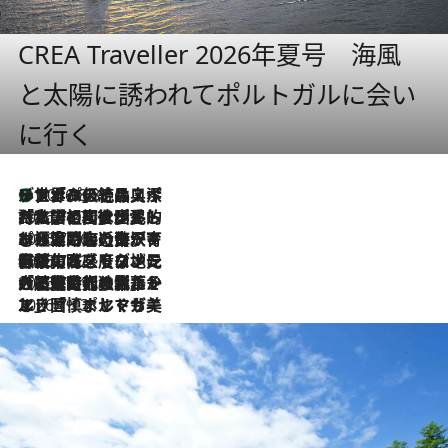
CREA Traveller 2026年夏号 海風
と太陽に誘われてポルトガルに会い
に行く
リスボンの絶品スイーツ「パステル・デ・ナタ」とは？ポルトガル伝統の奥深い世界へ
2026.8.8
2026.7.27
「私の祖国はポルトガル語です」国民的詩人フェルナンド・ペソアと、彼が愛した文学の街を歩く
2026.7.26
ポルトガル近海が育む極上の海の幸。キリリと冷えた白ワインと愉しむ、シーフード専門店の贅沢
2026.7.22
伝統の味をモダンに昇華。高感度な地元客が集う、リスボンの最旬ガストロノミー
2026.7.21
大航海時代の栄華から、震災、独裁、そして革命へ。ポルトガル・首都リスボンの石畳に刻まれた「歴史の光と影」
2026.7.13
エッセイ・ヤマザキマリ「慎ましくも美しき国 ポルトガル」