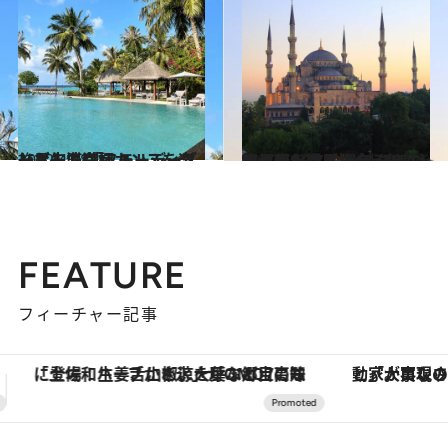
2022.4.18
一足先にヴァカンスを楽しむ人で満杯 モルディブリゾート 「フォーシーズンズ」滞在記
旅＆お出かけ
2022.10.29
東と西が混ざり合う魅惑の都市 イスタンブールに吹く新しい風 最旬クリエイターを巡る旅へ
旅＆お出かけ
FEATURE
フィーチャー記事
「大事なのは地域の意識を変えること」。ロレックス賞受賞の自然保護活動家が実現させたナイジェリアの自然環境の復活
ヴァシュロン・コンスタンタン