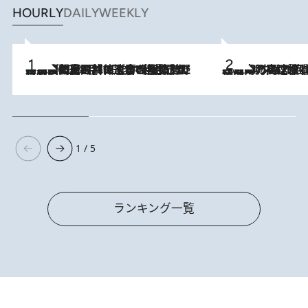
HOURLY
DAILY
WEEKLY
「最後に見られてよかった」上野動物園の東園パンダ舎が解体前に特別公開。8月16日まで延長されたパネル展と共に辿る“半世紀”のパンダ飼育《解体工事の図面あり》
2026.8.8
2026.8.7
「湘南乃風に憧れて」観客大盛上がりの“タオル回し”に、ラッパー顔負けの高速歌唱まで…さだまさし（74）のアグレッシブすぎる現在地
1 / 5
ランキング一覧