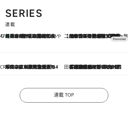
SERIES
連載
47都道府県の手みやげ ひんやりスイーツで夏を満喫
【兵庫県】この夏絶対食べたい 冷やしておいしいおやつ3選 淡路島の恵みをジェラートに集約
2026.8.8
【CREA×星野リゾート】唯一無二。癒しと発見が待つ場所へ
2026.8.7
【トンボの足水浴】ヒノキの香りに包まれて涼感マックス！約13℃の湧水かけ流しを避暑地「星野温泉 トンボの湯」で体験
CREA'S CHOICE
2026.8.7
「立川にも歌舞伎があるんだよ」 片岡仁左衛門・市川中車ら豪華座組みで4年目の立川立飛歌舞伎へ
田中稲の勝手に再ブーム
2026.8.7
「湘南乃風に憧れて」観客大盛上がりの“タオル回し”に、ラッパー顔負けの高速歌唱まで…さだまさし（74）のアグレッシブすぎる現在地
連載 TOP