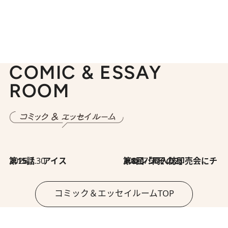
COMIC & ESSAY
ROOM
2026.7.30
第15話 アイス
2026.7.30
第8回「同人誌即売会にチャレンジ その2」
コミック＆エッセイルームTOP