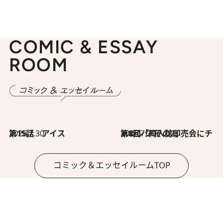
COMIC & ESSAY
ROOM
2026.7.30
第15話 アイス
2026.7.30
第8回「同人誌即売会にチャレンジ その2」
コミック＆エッセイルームTOP