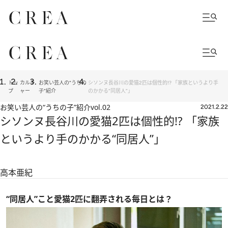
トッ
カルチ
お笑い芸人の“うちの
シソンヌ長谷川の愛猫2匹は個性的!? 「家族というより手
プ
ャー
子”紹介
のかかる“同居人”」
お笑い芸人の“うちの子”紹介
vol.02
2021.2.22
シソンヌ長谷川の愛猫2匹は個性的!? 「家族
というより手のかかる“同居人”」
高本亜紀
“同居人”こと愛猫2匹に翻弄される毎日とは？