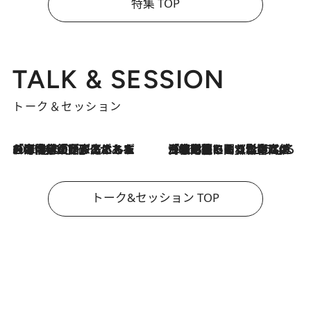
特集 TOP
TALK & SESSION
トーク＆セッション
2026.8.3
「今後値上げがあるとすれば…」「リスクがあるのは今年の冬」エネルギー専門家が語る、ホルムズ海峡封鎖が家庭にもたらす“ある心配”
2026.8.3
「住宅建てられない…」「サーチャージ料の高値が続いている」ホルムズ海峡封鎖による影響はいつまで続く？《エネルギー専門家に聞く“どうなる日本の暮らし”》
トーク&セッション TOP