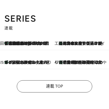
SERIES
連載
田中稲の勝手に再ブーム
「湘南乃風に憧れて」観客大盛上がりの“タオル回し”に、ラッパー顔負けの高速歌唱まで…さだまさし（74）のアグレッシブすぎる現在地
2 Hours Ago
工藤まやのおもてなしハワイ
【ハワイ土産】ローカルの絶大な支持で復活！ 絶品の幻クッキー《元ファンの日本人女性が受け継いだ名店》
2026.8.6
ハワイ賢者 リサのお気に入りリスト
あの伝説の限定トートも！ リニューアルした「ディーン＆デルーカ ハワイ」で必須のお土産8選
2026.8.6
47都道府県の手みやげ ひんやりスイーツで夏を満喫
【三重県】この夏絶対食べたい 冷やしておいしいおやつ3選 お餅×アイスの新感覚スイーツ
2026.8.6
連載 TOP