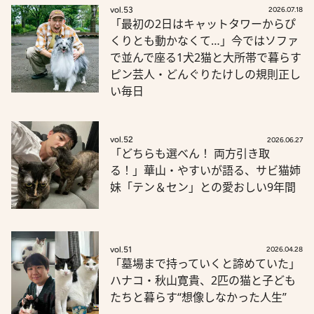
vol.53
2026.07.18
「最初の2日はキャットタワーからぴ
くりとも動かなくて…」今ではソファ
で並んで座る1犬2猫と大所帯で暮らす
ピン芸人・どんぐりたけしの規則正し
い毎日
vol.52
2026.06.27
「どちらも選べん！ 両方引き取
る！」華山・やすいが語る、サビ猫姉
妹「テン＆セン」との愛おしい9年間
vol.51
2026.04.28
「墓場まで持っていくと諦めていた」
ハナコ・秋山寛貴、2匹の猫と子ども
たちと暮らす“想像しなかった人生”