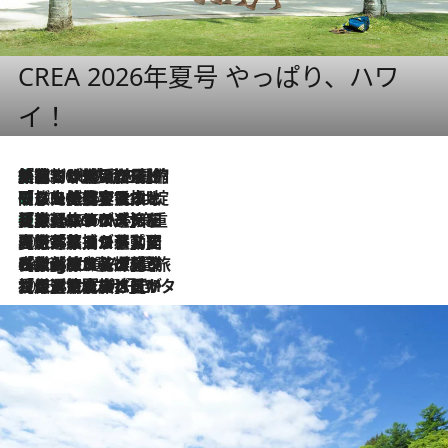
CREA 2026年夏号 やっぱり、ハワ
イ！
「荷物が増えるほど旅ストレスは増す」美容ジャーナリストがたどり着いた最終結論。“化粧品を劇的に減らす”感動の凝縮美容とは
2026.8.6
「旅先には金髪ウィッグを持参」日本と同じメイクでは損してる!? 美容ジャーナリストが提案する“掟破りの旅美容”とは
2026.8.6
【厳選旅コスメ】「身軽さ＆UV対策重視！」ヘアアーティストshucoが選んだ夏旅ベストコスメを発表【Mサイズジップ】
2026.8.6
2026.8.5
【厳選旅コスメ】国内をあちこち移動する河井菜摘が選んだ夏旅ベストコスメ発表！「リラックスアイテムはマスト」【Mサイズジップ】
2026.8.4
【厳選旅コスメ】「紫外線＆乾燥対策しながらメイク感も！」ヘア＆メイクGeorgeが選んだ夏旅ベストコスメを発表！【Mサイズジップ】
2026.8.3
【厳選旅コスメ】「保湿もタイパ重視！」“サウナ好き”タレント清水みさとが愛用する夏旅ベストコスメを発表！【Mサイズジップ】