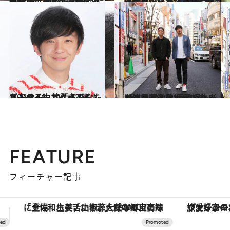
2020.10.25
【クスっと笑える猫画像60枚超】 動物写真家による面白にゃんこ画像まとめ
ライフスタイル
2021.1.21
アキナ山名が語る“愛犬おまめとの日々” 「おまめは僕の子供であり、人生の先輩」
カルチャー
2021.2.16
パンサー向井【書下ろしエッセイ】 頑張るあなたを支えるエンタメ3選
カルチャー
2020.6.16
お笑い芸人のYouTube&ラジオが激熱 偏愛編集者が注目する次世代スターは？
カルチャー
FEATURE
フィーチャー記事
ヴァシュロン・コンスタンタン「オーヴァーシーズ・オートマティック」。旅愛好家のお気に入りコレクションから、ジェンダーレスな新作が登場
【夏限定ディナーコース】旬を迎