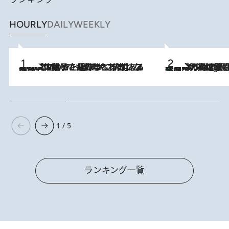
HOURLY
DAILY
WEEKLY
2026.8.5
【阿川佐和子さんの年とる力】なぜ70代で始めた趣味は“こんなに楽しい”のか？ ピアノ、俳句…スランプに陥っても続けられる“ある秘訣”とは
「湘南乃風に憧れて」観客大盛上がりの“タオル回し”に、ラッパー顔負けの高速歌唱まで…さだまさし（74）のアグレッシブすぎる現在地
2 Hours Ago
1 / 5
ランキング一覧