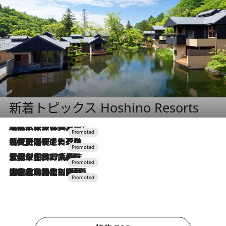
新着トピックス Hoshino Resorts
2026.7.31
【ホテル帰省】という選択肢をOMOが提案。家族とほどよい距離を保つには「昼は実家、夜は気兼ねなくホテルで！」
2026.7.24
【夏限定ディナーコース】旬を迎える稚鮎や花ズッキーニなどをイタリア・トスカーナの郷土料理の手法で満喫！
2026.7.17
「土佐和ハーブかき氷」がOMO7高知に登場！生姜、山椒、大葉など目にも舌にも涼を呼ぶ郷土の味
2026.7.10
NEW OPEN！【界 草津】名湯の地に誕生。趣の異なる2種の温泉と上州ならではの会席・蕎麦割烹など美食を味わう究極の癒やし旅