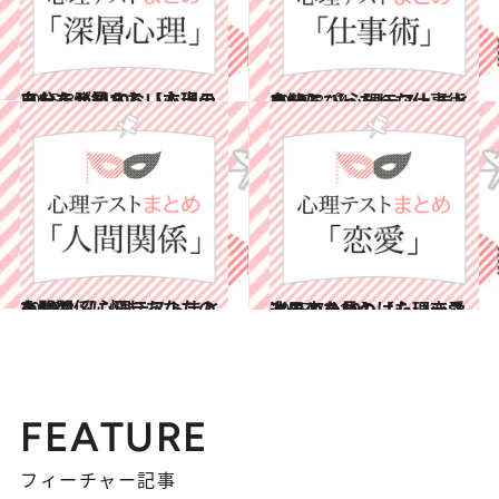
2015.8.21
あなたが知らない本当の自分を発見する【心理テストまとめ10】
占い
2015.8.14
自分にぴったりな仕事術を知る 【心理テストまとめ10】
占い
2015.8.7
人間関係に悩むあなたのための 【心理テストまとめ10】
占い
2015.7.31
次の恋を見つけたい恋愛迷子のための【心理テストまとめ10】
占い
FEATURE
フィーチャー記事