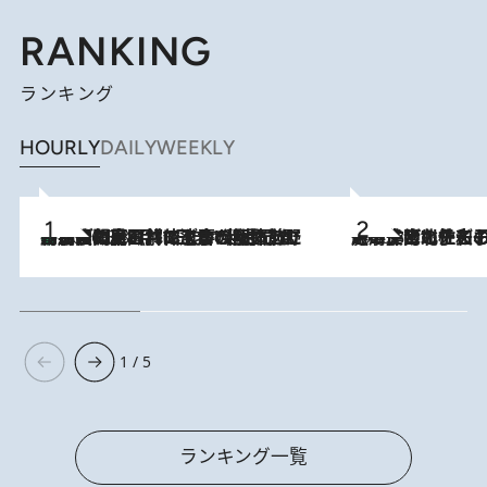
RANKING
ランキング
HOURLY
DAILY
WEEKLY
「最後に見られてよかった」上野動物園の東園パンダ舎が解体前に特別公開。8月16日まで延長されたパネル展と共に辿る“半世紀”のパンダ飼育《解体工事の図面あり》
2026.8.8
2026.8.3
《「文士の子ども被害者の会」発足！》阿川佐和子（72）が語る遠藤周作に北杜夫、劇作家・矢代静一の子どもたちの“文豪プライベート事件簿”
1 / 5
ランキング一覧