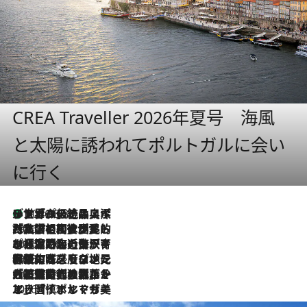
CREA Traveller 2026年夏号 海風
と太陽に誘われてポルトガルに会い
に行く
リスボンの絶品スイーツ「パステル・デ・ナタ」とは？ポルトガル伝統の奥深い世界へ
2026.8.8
2026.7.27
「私の祖国はポルトガル語です」国民的詩人フェルナンド・ペソアと、彼が愛した文学の街を歩く
2026.7.26
ポルトガル近海が育む極上の海の幸。キリリと冷えた白ワインと愉しむ、シーフード専門店の贅沢
2026.7.22
伝統の味をモダンに昇華。高感度な地元客が集う、リスボンの最旬ガストロノミー
2026.7.21
大航海時代の栄華から、震災、独裁、そして革命へ。ポルトガル・首都リスボンの石畳に刻まれた「歴史の光と影」
2026.7.13
エッセイ・ヤマザキマリ「慎ましくも美しき国 ポルトガル」