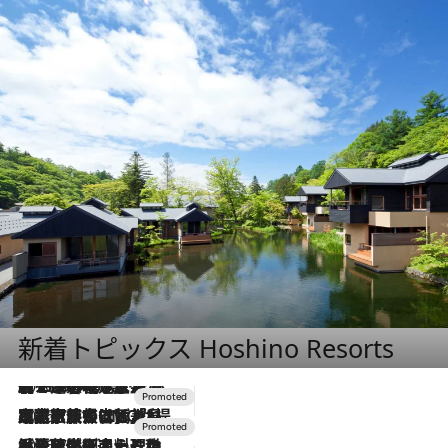
新着トピックス Hoshino Resorts
2026.8.7
【トンボの足水浴】ヒノキの香りに包まれて涼感マックス！約13℃の湧水かけ流しを避暑地「星野温泉 トンボの湯」で体験
2026.7.31
【ホテル帰省】という選択肢をOMOが提案。家族とほどよい距離を保つには「昼は実家、夜は気兼ねなくホテルで！」
2026.7.24
【夏限定ディナーコース】旬を迎える稚鮎や花ズッキーニなどをイタリア・トスカーナの郷土料理の手法で満喫！