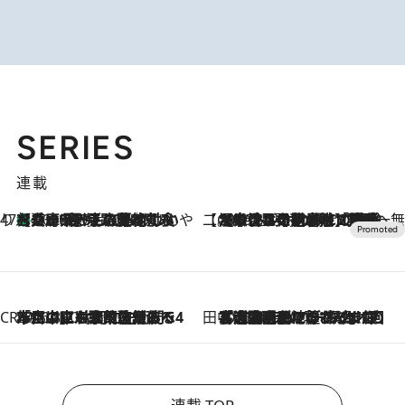
SERIES
連載
47都道府県の手みやげ ひんやりスイーツで夏を満喫
【兵庫県】この夏絶対食べたい 冷やしておいしいおやつ3選 淡路島の恵みをジェラートに集約
2026.8.8
【CREA×星野リゾート】唯一無二。癒しと発見が待つ場所へ
2026.8.7
【トンボの足水浴】ヒノキの香りに包まれて涼感マックス！約13℃の湧水かけ流しを避暑地「星野温泉 トンボの湯」で体験
CREA'S CHOICE
2026.8.7
「立川にも歌舞伎があるんだよ」 片岡仁左衛門・市川中車ら豪華座組みで4年目の立川立飛歌舞伎へ
田中稲の勝手に再ブーム
2026.8.7
「湘南乃風に憧れて」観客大盛上がりの“タオル回し”に、ラッパー顔負けの高速歌唱まで…さだまさし（74）のアグレッシブすぎる現在地