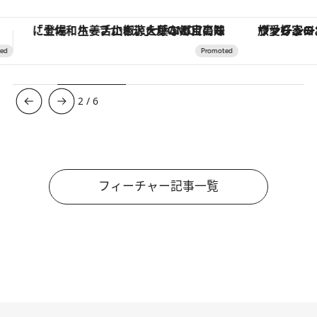
ヴァシュロン・コンスタンタン「オーヴァーシーズ・オートマティック」。旅愛好家のお気に入りコレクションから、ジェンダーレスな新作が登場
【夏限定ディナーコース】旬を迎
3
/
6
フィーチャー記事一覧