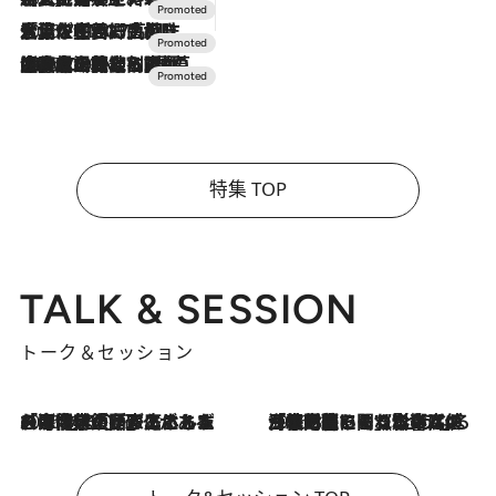
2026.7.17
「土佐和ハーブかき氷」がOMO7高知に登場！生姜、山椒、大葉など目にも舌にも涼を呼ぶ郷土の味
2026.7.10
NEW OPEN！【界 草津】名湯の地に誕生。趣の異なる2種の温泉と上州ならではの会席・蕎麦割烹など美食を味わう究極の癒やし旅
特集 TOP
TALK & SESSION
トーク＆セッション
2026.8.3
「今後値上げがあるとすれば…」「リスクがあるのは今年の冬」エネルギー専門家が語る、ホルムズ海峡封鎖が家庭にもたらす“ある心配”
2026.8.3
「住宅建てられない…」「サーチャージ料の高値が続いている」ホルムズ海峡封鎖による影響はいつまで続く？《エネルギー専門家に聞く“どうなる日本の暮らし”》