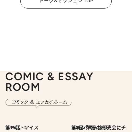
トーク&セッション TOP
COMIC & ESSAY
ROOM
2026.7.30
第15話 アイス
2026.7.30
第8回「同人誌即売会にチャレンジ その2」