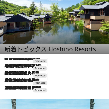
新着トピックス Hoshino Resorts
【トンボの足水浴】ヒノキの香りに包まれて涼感マックス！約13℃の湧水かけ流しを避暑地「星野温泉 トンボの湯」で体験
3 Hours Ago
2026.7.31
【ホテル帰省】という選択肢をOMOが提案。家族とほどよい距離を保つには「昼は実家、夜は気兼ねなくホテルで！」
2026.7.24
【夏限定ディナーコース】旬を迎える稚鮎や花ズッキーニなどをイタリア・トスカーナの郷土料理の手法で満喫！
2026.7.17
「土佐和ハーブかき氷」がOMO7高知に登場！生姜、山椒、大葉など目にも舌にも涼を呼ぶ郷土の味
2026.7.10
NEW OPEN！【界 草津】名湯の地に誕生。趣の異なる2種の温泉と上州ならではの会席・蕎麦割烹など美食を味わう究極の癒やし旅