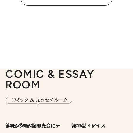
COMIC & ESSAY
ROOM
2026.7.30
第8回「同人誌即売会にチャレンジ その2」
2026.7.30
第15話 アイス