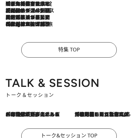
2026.8.6
「旅先には金髪ウィッグを持参」日本と同じメイクでは損してる!? 美容ジャーナリストが提案する“掟破りの旅美容”とは
2026.8.6
【厳選旅コスメ】「身軽さ＆UV対策重視！」ヘアアーティストshucoが選んだ夏旅ベストコスメを発表【Mサイズジップ】
2026.8.5
【厳選旅コスメ】国内をあちこち移動する河井菜摘が選んだ夏旅ベストコスメ発表！「リラックスアイテムはマスト」【Mサイズジップ】
2026.8.4
【厳選旅コスメ】「紫外線＆乾燥対策しながらメイク感も！」ヘア＆メイクGeorgeが選んだ夏旅ベストコスメを発表！【Mサイズジップ】
特集 TOP
TALK & SESSION
トーク＆セッション
2026.8.3
「今後値上げがあるとすれば…」「リスクがあるのは今年の冬」エネルギー専門家が語る、ホルムズ海峡封鎖が家庭にもたらす“ある心配”
2026.8.3
「住宅建てられない…」「サーチャージ料の高値が続いている」ホルムズ海峡封鎖による影響はいつまで続く？《エネルギー専門家に聞く“どうなる日本の暮らし”》
トーク&セッション TOP