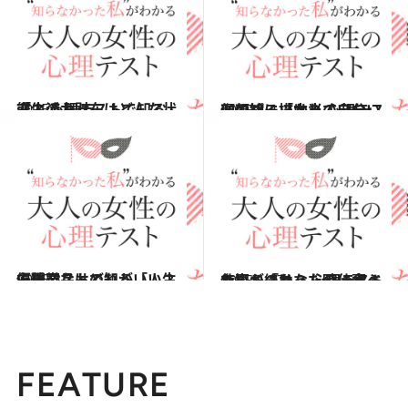
2015.5.2
恋人のお財布はどんな状態？ 心理テストで知る「生活力」
占い
2015.4.4
似顔絵に描かれていない顔のパーツは？ 心理テストで知る「本当の自分」
占い
2015.3.7
優勝賞品はどれがいい？ 心理テストで知る「人生で重要なもの」
占い
2015.1.17
仕事が終わった時に食べたいものは？ 心理テストで知る「あなたの仕事ぶり」
占い
FEATURE