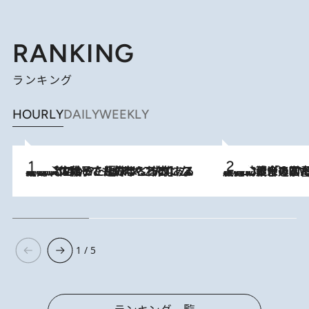
RANKING
ランキング
HOURLY
DAILY
WEEKLY
2026.8.5
【阿川佐和子さんの年とる力】なぜ70代で始めた趣味は“こんなに楽しい”のか？ ピアノ、俳句…スランプに陥っても続けられる“ある秘訣”とは
2026.8.3
慶應幼稚舎の図書室からテレビの世界に飛び込んだ阿川佐和子（72）、「N
1 / 5