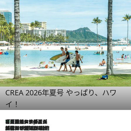
CREA 2026年夏号 やっぱり、ハワ
イ！
【厳選旅コスメ】「多機能アイテムがメイン！」旅好き美容エディターが選んだ夏旅ベストコスメを発表【Mサイズジップ】
5 Hours Ago
2026.8.6
「荷物が増えるほど旅ストレスは増す」美容ジャーナリストがたどり着いた最終結論。“化粧品を劇的に減らす”感動の凝縮美容とは