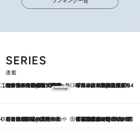
ランキング一覧
SERIES
連載
【CREA×星野リゾート】唯一無二。癒しと発見が待つ場所へ
【トンボの足水浴】ヒノキの香りに包まれて涼感マックス！約13℃の湧水かけ流しを避暑地「星野温泉 トンボの湯」で体験
3 Hours Ago
CREA'S CHOICE
「立川にも歌舞伎があるんだよ」 片岡仁左衛門・市川中車ら豪華座組みで4年目の立川立飛歌舞伎へ
5 Hours Ago
47都道府県の手みやげ ひんやりスイーツで夏を満喫
【京都府】この夏絶対食べたい 冷やしておいしいおやつ3選 ひと口目から心を掴む新緑のテリーヌ
5 Hours Ago
田中稲の勝手に再ブーム
「湘南乃風に憧れて」観客大盛上がりの“タオル回し”に、ラッパー顔負けの高速歌唱まで…さだまさし（74）のアグレッシブすぎる現在地
10 Hours Ago