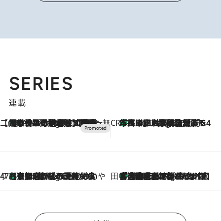
SERIES
連載
【CREA×星野リゾート】唯一無二。癒しと発見が待つ場所へ
【トンボの足水浴】ヒノキの香りに包まれて涼感マックス！約13℃の湧水かけ流しを避暑地「星野温泉 トンボの湯」で体験
3 Hours Ago
CREA'S CHOICE
「立川にも歌舞伎があるんだよ」 片岡仁左衛門・市川中車ら豪華座組みで4年目の立川立飛歌舞伎へ
5 Hours Ago
47都道府県の手みやげ ひんやりスイーツで夏を満喫
【京都府】この夏絶対食べたい 冷やしておいしいおやつ3選 ひと口目から心を掴む新緑のテリーヌ
5 Hours Ago
田中稲の勝手に再ブーム
「湘南乃風に憧れて」観客大盛上がりの“タオル回し”に、ラッパー顔負けの高速歌唱まで…さだまさし（74）のアグレッシブすぎる現在地
10 Hours Ago