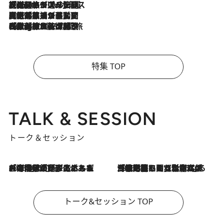
2026.8.6
【厳選旅コスメ】「身軽さ＆UV対策重視！」ヘアアーティストshucoが選んだ夏旅ベストコスメを発表【Mサイズジップ】
2026.8.5
【厳選旅コスメ】国内をあちこち移動する河井菜摘が選んだ夏旅ベストコスメ発表！「リラックスアイテムはマスト」【Mサイズジップ】
2026.8.4
【厳選旅コスメ】「紫外線＆乾燥対策しながらメイク感も！」ヘア＆メイクGeorgeが選んだ夏旅ベストコスメを発表！【Mサイズジップ】
特集 TOP
TALK & SESSION
トーク＆セッション
2026.8.3
「今後値上げがあるとすれば…」「リスクがあるのは今年の冬」エネルギー専門家が語る、ホルムズ海峡封鎖が家庭にもたらす“ある心配”
2026.8.3
「住宅建てられない…」「サーチャージ料の高値が続いている」ホルムズ海峡封鎖による影響はいつまで続く？《エネルギー専門家に聞く“どうなる日本の暮らし”》
トーク&セッション TOP