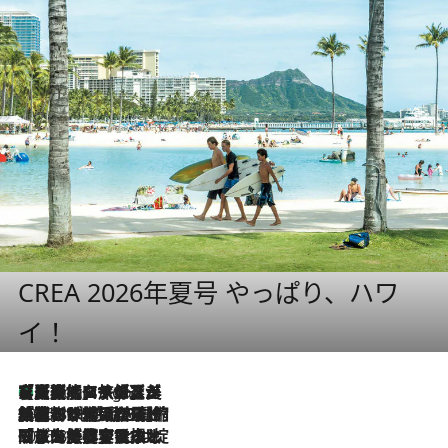
CREA 2026年夏号 やっぱり、ハワ
イ！
【厳選旅コスメ】「多機能アイテムがメイン！」旅好き美容エディターが選んだ夏旅ベストコスメを発表【Mサイズジップ】
5 Hours Ago
2026.8.6
「荷物が増えるほど旅ストレスは増す」美容ジャーナリストがたどり着いた最終結論。“化粧品を劇的に減らす”感動の凝縮美容とは
2026.8.6
「旅先には金髪ウィッグを持参」日本と同じメイクでは損してる!? 美容ジャーナリストが提案する“掟破りの旅美容”とは