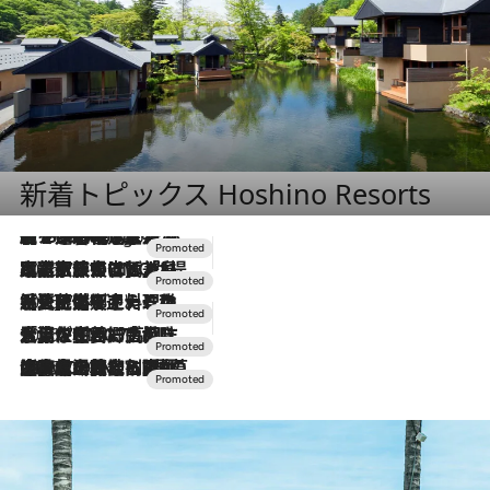
新着トピックス Hoshino Resorts
【トンボの足水浴】ヒノキの香りに包まれて涼感マックス！約13℃の湧水かけ流しを避暑地「星野温泉 トンボの湯」で体験
3 Hours Ago
2026.7.31
【ホテル帰省】という選択肢をOMOが提案。家族とほどよい距離を保つには「昼は実家、夜は気兼ねなくホテルで！」
2026.7.24
【夏限定ディナーコース】旬を迎える稚鮎や花ズッキーニなどをイタリア・トスカーナの郷土料理の手法で満喫！
2026.7.17
「土佐和ハーブかき氷」がOMO7高知に登場！生姜、山椒、大葉など目にも舌にも涼を呼ぶ郷土の味
2026.7.10
NEW OPEN！【界 草津】名湯の地に誕生。趣の異なる2種の温泉と上州ならではの会席・蕎麦割烹など美食を味わう究極の癒やし旅