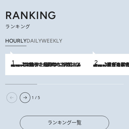
RANKING
ランキング
HOURLY
DAILY
WEEKLY
2026.8.5
【阿川佐和子さんの年とる力】なぜ70代で始めた趣味は“こんなに楽しい”のか？ ピアノ、俳句…スランプに陥っても続けられる“ある秘訣”とは
2026.8.3
慶應幼稚舎の図書室からテレビの世界に飛び込んだ阿川佐和子（72）、「N
1 / 5
ランキング一覧