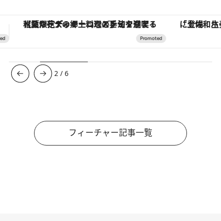
「土佐和ハーブかき氷」がOMO7高知に登場！生姜、山椒、大葉など目にも舌にも涼を呼ぶ郷土の味
【銀座で出合う最旬美容】美髪ケアや上質な眠
3
/
6
フィーチャー記事一覧