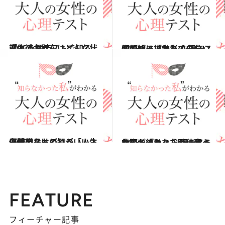
2015.5.2
恋人のお財布はどんな状態？ 心理テストで知る「生活力」
占い
2015.4.4
似顔絵に描かれていない顔のパーツは？ 心理テストで知る「本当の自分」
占い
2015.3.7
優勝賞品はどれがいい？ 心理テストで知る「人生で重要なもの」
占い
2015.1.17
仕事が終わった時に食べたいものは？ 心理テストで知る「あなたの仕事ぶり」
占い
FEATURE
フィーチャー記事