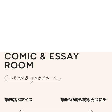
COMIC & ESSAY
ROOM
2026.7.30
第15話 アイス
2026.7.30
第8回「同人誌即売会にチャレンジ その2」