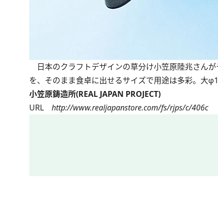
日本のクラフトデザインの草分け小笠原陸兆さんが
を、そのまま食卓に出せるサイズで用途は多彩。大φ14.5
小笠原鋳造所(REAL JAPAN PROJECT)
URL
http://www.realjapanstore.com/fs/rjps/c/406c