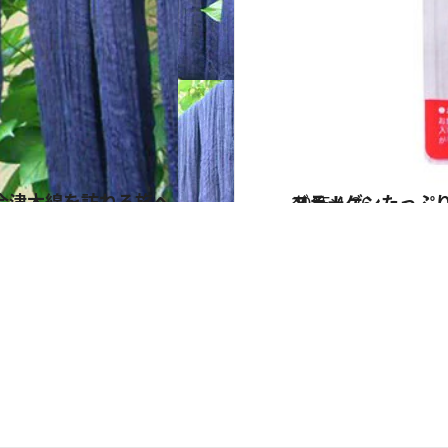
会津木綿を訪ねる旅へ
2015.1.26
コラーゲンたっぷりの鶏だんご鍋 岩手のご当地麺ぺろっこうどんでシメる！
グルメ