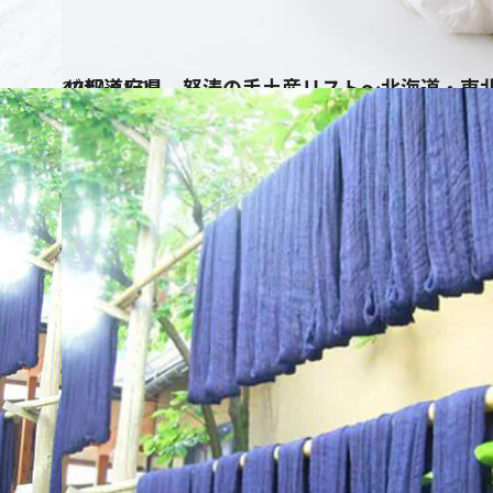
2014.11.23
47都道府県 怒涛の手土産リスト～北海道・東北
グルメ