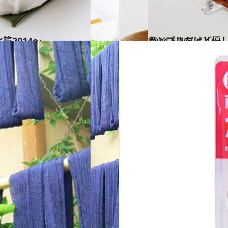
篇2014～
2014.6.20
シンプルだけど優しい北海道雑貨80以上の工房から選りすぐりの品揃え
ライフスタイル