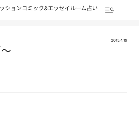
ッション
コミック&エッセイルーム
占い
2015.4.19
篇～