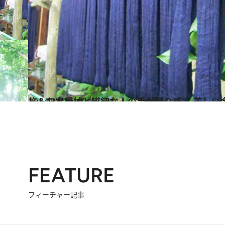
2014.8.12
レトロな機械と繊細な人の手が織り成す 美しい
旅＆お出かけ
FEATURE
フィーチャー記事