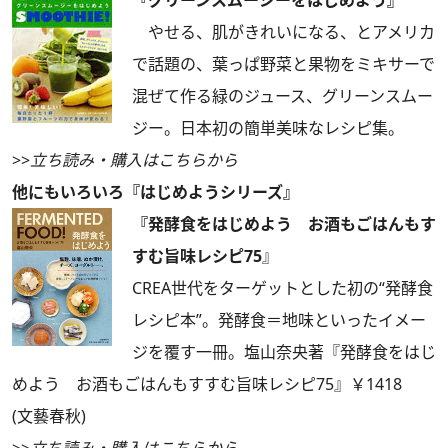
やせる、肌がきれいになる、とアメリカ
で話題の、葉っぱ野菜と果物をミキサーで
混ぜて作る緑のジュース、グリーンスムー
ジー。日本初の簡単美味なレシピ集。
>>
立ち読み・購入はこちらから
他にもいろいろ『はじめようシリーズ』
『発酵食をはじめよう お酒もごはんもす
すむ旨味レシピ75
』
CREA世代をターゲットとした初の“発酵食
レシピ本”。発酵食＝地味といったイメー
ジを覆す一冊。塩山奈央著『発酵食をはじ
めよう お酒もごはんもすすむ旨味レシピ75』￥1418
(文藝春秋)
>>
立ち読み・購入はこちらから