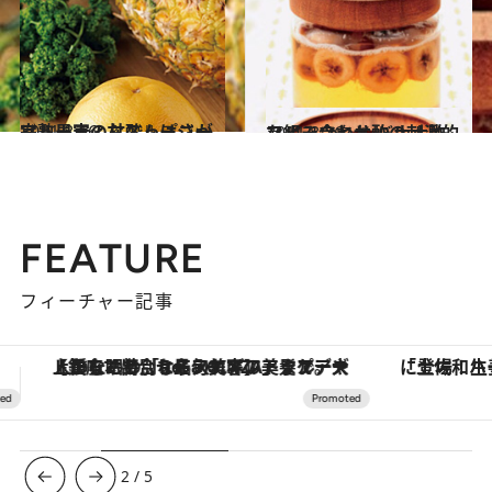
2011.8.16
完熟果実の甘酸っぱさがフルーティなスムージー
ビューティ＆ヘルス
2011.8.26
フルーツとお酢の刺激的な組み合わせ バナナ酢
ライフスタイル
FEATURE
フィーチャー記事
「土佐和ハーブかき氷」がOMO7高知に登場！生姜、山椒、大葉など目にも舌にも涼を呼ぶ郷土の味
【夏限定ディナーコース】旬を迎
3
/
5