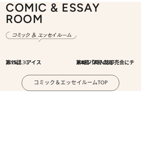
COMIC & ESSAY
ROOM
2026.7.30
第15話 アイス
2026.7.30
第8回「同人誌即売会にチャレンジ その2」
コミック＆エッセイルームTOP