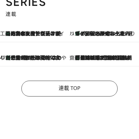
SERIES
連載
工藤まやのおもてなしハワイ
【ハワイ土産】ローカルの絶大な支持で復活！ 絶品の幻クッキー《元ファンの日本人女性が受け継いだ名店》
2026.8.6
ハワイ賢者 リサのお気に入りリスト
あの伝説の限定トートも！ リニューアルした「ディーン＆デルーカ ハワイ」で必須のお土産8選
2026.8.6
47都道府県の手みやげ ひんやりスイーツで夏を満喫
【三重県】この夏絶対食べたい 冷やしておいしいおやつ3選 お餅×アイスの新感覚スイーツ
2026.8.6
齋藤 薫 美容脳ルネサンス
「荷物が増えるほど旅ストレスは増す」美容ジャーナリストがたどり着いた最終結論。“化粧品を劇的に減らす”感動の凝縮美容とは
2026.8.6
連載 TOP