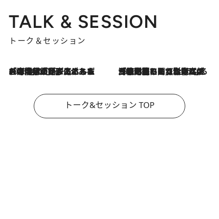
TALK & SESSION
トーク＆セッション
2026.8.3
「今後値上げがあるとすれば…」「リスクがあるのは今年の冬」エネルギー専門家が語る、ホルムズ海峡封鎖が家庭にもたらす“ある心配”
2026.8.3
「住宅建てられない…」「サーチャージ料の高値が続いている」ホルムズ海峡封鎖による影響はいつまで続く？《エネルギー専門家に聞く“どうなる日本の暮らし”》
トーク&セッション TOP