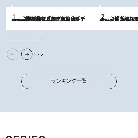
2026.8.5
【なぜ吉沢亮は「気配を消せる」のか？】興行収入208億の『国宝』を経て挑むミュージカル『ディア・エヴァン・ハンセン』。トップ俳優が舞台上でさらけ出した“孤独”とは
2026.8.5
下町風情あふれる台北屈指の人気エリア・大稲埕でセンスのいい台湾土産《ヴィン
1 / 5
ランキング一覧