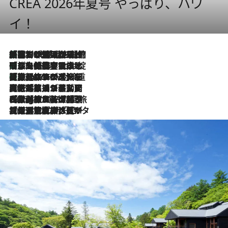
CREA 2026年夏号 やっぱり、ハワ
イ！
「荷物が増えるほど旅ストレスは増す」美容ジャーナリストがたどり着いた最終結論。“化粧品を劇的に減らす”感動の凝縮美容とは
2026.8.6
「旅先には金髪ウィッグを持参」日本と同じメイクでは損してる!? 美容ジャーナリストが提案する“掟破りの旅美容”とは
2026.8.6
【厳選旅コスメ】「身軽さ＆UV対策重視！」ヘアアーティストshucoが選んだ夏旅ベストコスメを発表【Mサイズジップ】
2026.8.6
2026.8.5
【厳選旅コスメ】国内をあちこち移動する河井菜摘が選んだ夏旅ベストコスメ発表！「リラックスアイテムはマスト」【Mサイズジップ】
2026.8.4
【厳選旅コスメ】「紫外線＆乾燥対策しながらメイク感も！」ヘア＆メイクGeorgeが選んだ夏旅ベストコスメを発表！【Mサイズジップ】
2026.8.3
【厳選旅コスメ】「保湿もタイパ重視！」“サウナ好き”タレント清水みさとが愛用する夏旅ベストコスメを発表！【Mサイズジップ】