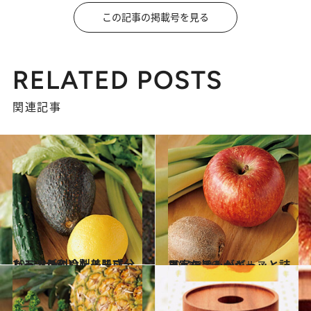
この記事の掲載号を見る
RELATED POSTS
関連記事
2011.8.16
レモンが利いた美肌成分たっぷりの冷製スープ
ビューティ＆ヘルス
2011.8.16
果実の旨みがギュッと詰まったスムージー
ビューティ＆ヘルス