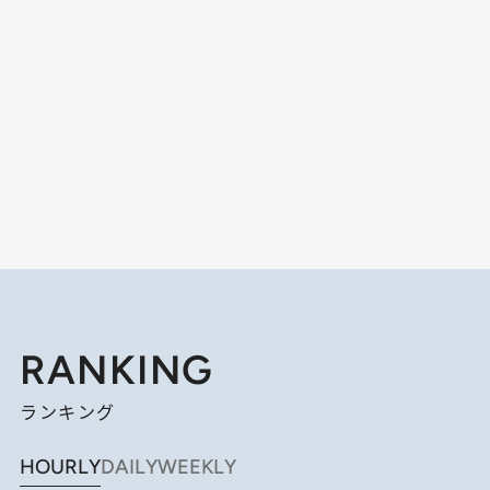
RANKING
ランキング
HOURLY
DAILY
WEEKLY