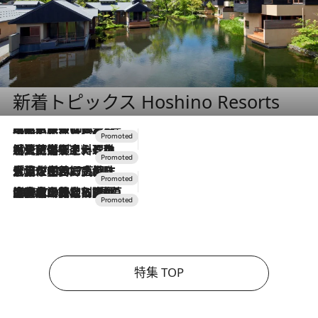
新着トピックス Hoshino Resorts
2026.7.31
【ホテル帰省】という選択肢をOMOが提案。家族とほどよい距離を保つには「昼は実家、夜は気兼ねなくホテルで！」
2026.7.24
【夏限定ディナーコース】旬を迎える稚鮎や花ズッキーニなどをイタリア・トスカーナの郷土料理の手法で満喫！
2026.7.17
「土佐和ハーブかき氷」がOMO7高知に登場！生姜、山椒、大葉など目にも舌にも涼を呼ぶ郷土の味
2026.7.10
NEW OPEN！【界 草津】名湯の地に誕生。趣の異なる2種の温泉と上州ならではの会席・蕎麦割烹など美食を味わう究極の癒やし旅
特集 TOP