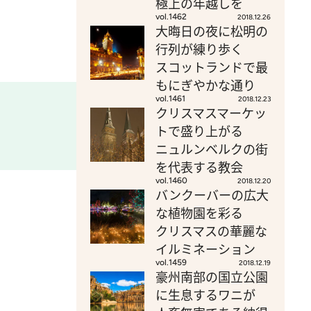
極上の年越しを
vol.1462
2018.12.26
大晦日の夜に松明の
行列が練り歩く
スコットランドで最
もにぎやかな通り
vol.1461
2018.12.23
クリスマスマーケッ
トで盛り上がる
ニュルンベルクの街
を代表する教会
vol.1460
2018.12.20
バンクーバーの広大
な植物園を彩る
クリスマスの華麗な
イルミネーション
vol.1459
2018.12.19
豪州南部の国立公園
に生息するワニが