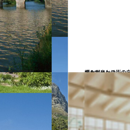
の古城の愛憎劇
2014.4.4
メルボルンの街の向こうに広がる大地 ワイン・カントリー ヤラ・ヴァレーへ
旅＆お出かけ