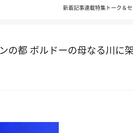
新着記事
連載
特集
トーク＆セ
ンの都 ボルドーの母なる川に