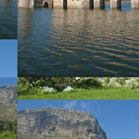
2014.8.12
橋田壽賀子にドラマ化してほしい ロワール渓谷
旅＆お出かけ