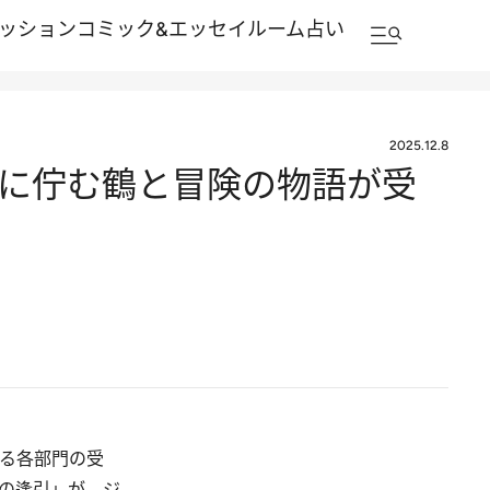
ッション
コミック&エッセイルーム
占い
2025.12.8
色に佇む鶴と冒険の物語が受
する各部門の受
の逢引」が、ジ