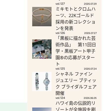
vol.127
2026.07.29
ミキモトとクロムハ
ーツ、22Kゴールド
採用の新コレクショ
ンを発表
vol.126
2026.07.27
「黒板に描かれた芸
術作品」 第11回日
学・黒板アート甲子
園®の応募がスター
ト
vol.125
2026.07.24
シャネル ファイン
ジュエリー ブティッ
ク ブライダルフェア
開催
vol.124
2026.06.05
ハワイ島の伝説的リ
ゾートが全施設を刷