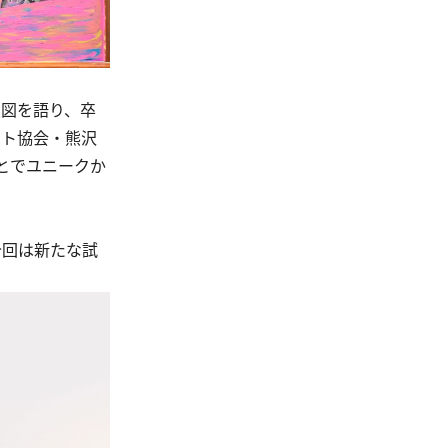
意図を語り、卒
スト協会・熊沢
とでユニークか
今回は新たな試
。