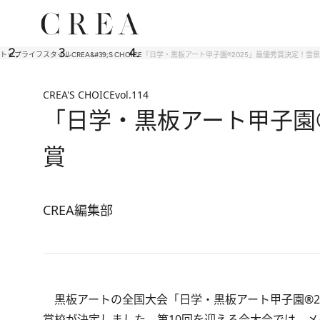
トップ
ライフスタイル
CREA&#39;S CHOICE
「日学・黒板アート甲子園®︎2025」最優秀賞決定！
CREA'S CHOICE
vol.114
「日学・黒板アート甲子園®
賞
CREA編集部
黒板アートの全国大会「日学・黒板アート甲子園®︎2
賞校が決定しました。第10回を迎える今大会では、