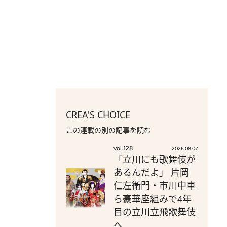
CREA'S CHOICE
この連載の別の記事を読む
vol.128
2026.08.07
「立川にも歌舞伎が
あるんだよ」 片岡
仁左衛門・市川中車
ら豪華座組みで4年
目の立川立飛歌舞伎
へ