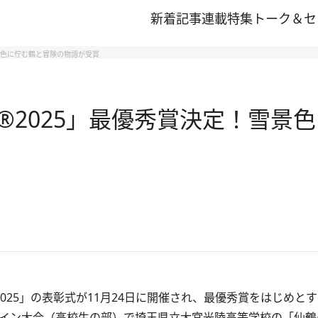
新着記事
連載
特集
トーク＆セ
雪景色に佇む鶴と冒険の物語が受賞
︎2025」最優秀賞決定！雪景
025」の表彰式が11月24日に開催され、最優秀賞をはじめと
メイン大会（高校生の部）で埼玉県立大宮光陵高等学校の「仙鶴