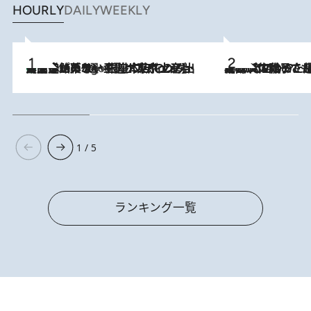
HOURLY
DAILY
WEEKLY
【間違いのない王道・東京土産】資生堂パーラー 銀座本店でのみ出会える銘菓5選《極上プディング・濃厚チーズケーキ・ボンボンショコラほか》
4 Hours Ago
2026.8.5
【阿川佐和子さんの年とる力】なぜ70代で始めた趣味は“こんなに楽しい”のか？ ピアノ、俳句…スランプに陥っても続けられる“ある秘訣”とは
1 / 5
ランキング一覧