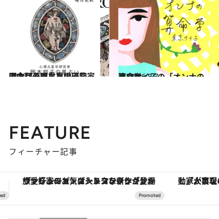
2026.7.31
【今月のあなたの運勢は？】心理占星学研究家 岡本翔子の星占い
占い
東京ケイ子の「オンナの算命学」
占い
2026.8.7
FEATURE
フィーチャー記事
「大事なのは地域の意識を変えること」。ロレックス賞受賞の自然保護活動家が実現させたナイジェリアの自然環境の復活