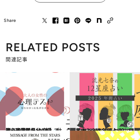
Share
RELATED POSTS
関連記事
2025.9.28
【心理テスト100本】で知る本当の自分 恋愛、仕事、人間関係…
占い
2024.12.13
【2025年の年間占い】“視える占い師”流光七奈の12星座占い
占い