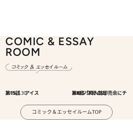
COMIC & ESSAY
ROOM
2026.7.30
第15話 アイス
2026.7.30
第8回「同人誌即売会にチャレンジ その2」
コミック＆エッセイルームTOP