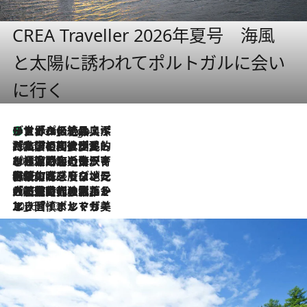
CREA Traveller 2026年夏号 海風
と太陽に誘われてポルトガルに会い
に行く
リスボンの絶品スイーツ「パステル・デ・ナタ」とは？ポルトガル伝統の奥深い世界へ
4 Hours Ago
2026.7.27
「私の祖国はポルトガル語です」国民的詩人フェルナンド・ペソアと、彼が愛した文学の街を歩く
2026.7.26
ポルトガル近海が育む極上の海の幸。キリリと冷えた白ワインと愉しむ、シーフード専門店の贅沢
2026.7.22
伝統の味をモダンに昇華。高感度な地元客が集う、リスボンの最旬ガストロノミー
2026.7.21
大航海時代の栄華から、震災、独裁、そして革命へ。ポルトガル・首都リスボンの石畳に刻まれた「歴史の光と影」
2026.7.13
エッセイ・ヤマザキマリ「慎ましくも美しき国 ポルトガル」