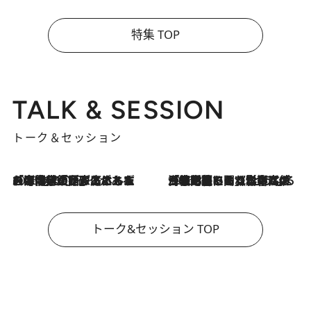
特集 TOP
TALK & SESSION
トーク＆セッション
2026.8.3
「今後値上げがあるとすれば…」「リスクがあるのは今年の冬」エネルギー専門家が語る、ホルムズ海峡封鎖が家庭にもたらす“ある心配”
2026.8.3
「住宅建てられない…」「サーチャージ料の高値が続いている」ホルムズ海峡封鎖による影響はいつまで続く？《エネルギー専門家に聞く“どうなる日本の暮らし”》
トーク&セッション TOP