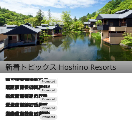
新着トピックス Hoshino Resorts
2026.8.7
【トンボの足水浴】ヒノキの香りに包まれて涼感マックス！約13℃の湧水かけ流しを避暑地「星野温泉 トンボの湯」で体験
2026.7.31
【ホテル帰省】という選択肢をOMOが提案。家族とほどよい距離を保つには「昼は実家、夜は気兼ねなくホテルで！」
2026.7.24
【夏限定ディナーコース】旬を迎える稚鮎や花ズッキーニなどをイタリア・トスカーナの郷土料理の手法で満喫！
2026.7.17
「土佐和ハーブかき氷」がOMO7高知に登場！生姜、山椒、大葉など目にも舌にも涼を呼ぶ郷土の味
2026.7.10
NEW OPEN！【界 草津】名湯の地に誕生。趣の異なる2種の温泉と上州ならではの会席・蕎麦割烹など美食を味わう究極の癒やし旅