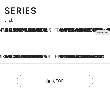
SERIES
連載
47都道府県の手みやげ ひんやりスイーツで夏を満喫
【兵庫県】この夏絶対食べたい 冷やしておいしいおやつ3選 淡路島の恵みをジェラートに集約
4 Hours Ago
【CREA×星野リゾート】唯一無二。癒しと発見が待つ場所へ
2026.8.7
【トンボの足水浴】ヒノキの香りに包まれて涼感マックス！約13℃の湧水かけ流しを避暑地「星野温泉 トンボの湯」で体験
CREA'S CHOICE
2026.8.7
「立川にも歌舞伎があるんだよ」 片岡仁左衛門・市川中車ら豪華座組みで4年目の立川立飛歌舞伎へ
田中稲の勝手に再ブーム
2026.8.7
「湘南乃風に憧れて」観客大盛上がりの“タオル回し”に、ラッパー顔負けの高速歌唱まで…さだまさし（74）のアグレッシブすぎる現在地
連載 TOP