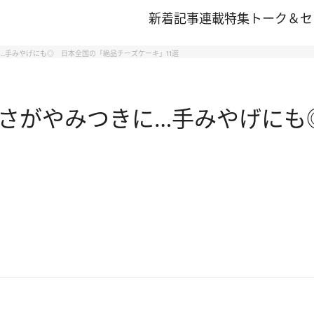
新着記事
連載
特集
トーク＆セ
…手みやげにも◎ 日本全国の「絶品チーズケーキ」11選
さがやみつきに…手みやげにも