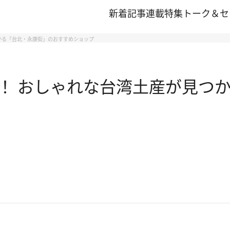
新着記事
連載
特集
トーク＆セ
かる「台北・永康街」のおすすめショップ
！ おしゃれな台湾土産が見つ