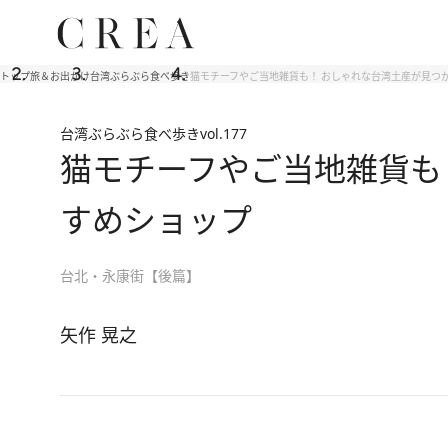
トップ
旅＆お出かけ
台湾ぶらぶら食べ歩き
猫モチーフやご当地雑貨も！ おしゃれな台湾土産が見つ
台湾ぶらぶら食べ歩き
vol.177
猫モチーフやご当地雑貨も
すめショップ
台北・永康街【後篇】
矢作 晃之