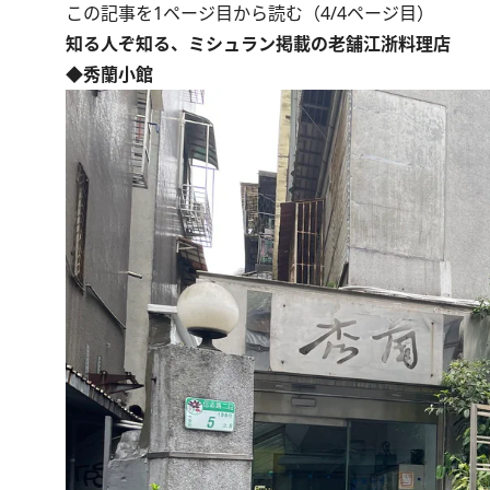
この記事を1ページ目から読む（4/4ページ目）
知る人ぞ知る、ミシュラン掲載の老舗江浙料理店
◆秀蘭小館