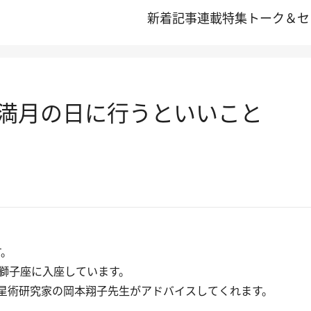
新着記事
連載
特集
トーク＆セ
の満月の日に行うといいこと
す。
、獅子座に入座しています。
星術研究家の岡本翔子先生がアドバイスしてくれます。