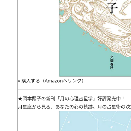
»
購入する（Amazonへリンク）
★岡本翔子の新刊「月の心理占星学」好評発売中！
月星座から見る、あなたの心の軌跡。月の占星術の決