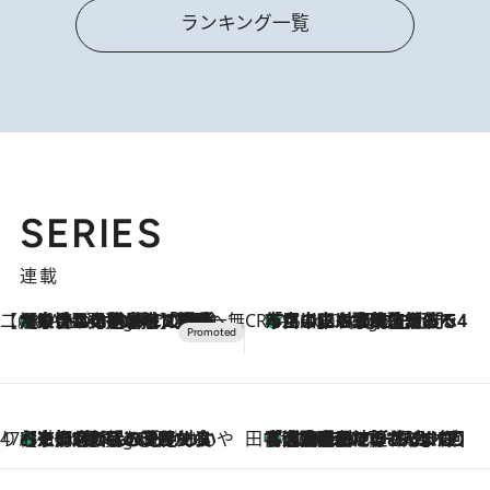
ランキング一覧
SERIES
連載
【CREA×星野リゾート】唯一無二。癒しと発見が待つ場所へ
【トンボの足水浴】ヒノキの香りに包まれて涼感マックス！約13℃の湧水かけ流しを避暑地「星野温泉 トンボの湯」で体験
5 Hours Ago
CREA'S CHOICE
「立川にも歌舞伎があるんだよ」 片岡仁左衛門・市川中車ら豪華座組みで4年目の立川立飛歌舞伎へ
7 Hours Ago
47都道府県の手みやげ ひんやりスイーツで夏を満喫
【京都府】この夏絶対食べたい 冷やしておいしいおやつ3選 ひと口目から心を掴む新緑のテリーヌ
7 Hours Ago
田中稲の勝手に再ブーム
「湘南乃風に憧れて」観客大盛上がりの“タオル回し”に、ラッパー顔負けの高速歌唱まで…さだまさし（74）のアグレッシブすぎる現在地
2026.8.7