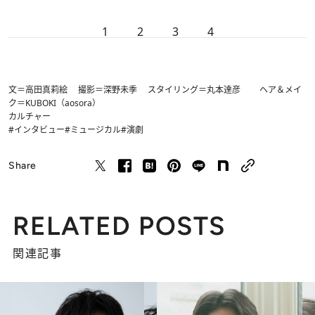
1
2
3
4
文＝高田真莉絵 撮影＝深野未季 スタイリング＝丸本達彦 ヘア＆メイ
ク＝KUBOKI（aosora）
カルチャー
#インタビュー
#ミュージカル
#演劇
Share
RELATED POSTS
関連記事