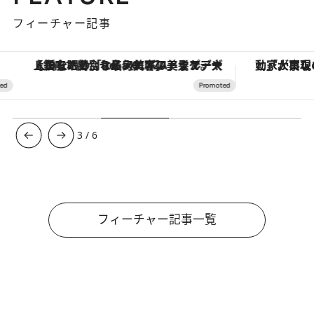
フィーチャー記事
【銀座で出合う最旬美容】美髪ケアや上質な眠り…セルフケアのアップデートから、特別な名入れギフトまで。大人のための「ReFa GINZA」クルーズ
3
/
6
フィーチャー記事一覧