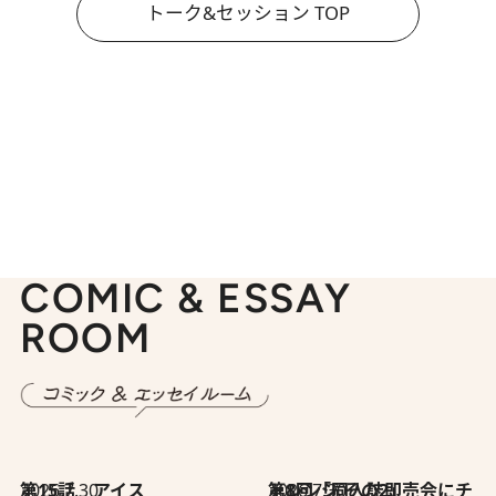
トーク&セッション TOP
COMIC & ESSAY
ROOM
2026.7.30
第15話 アイス
2026.7.30
第8回「同人誌即売会にチャレンジ その2」