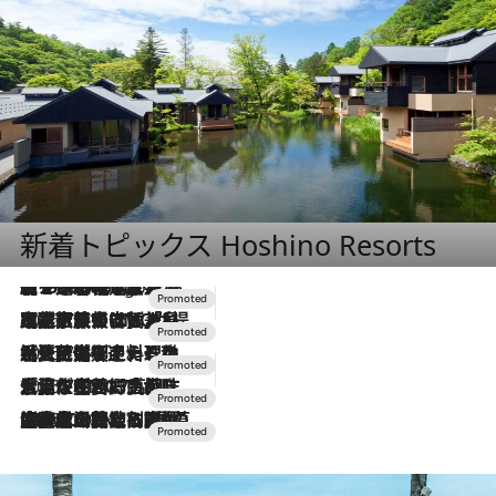
新着トピックス Hoshino Resorts
【トンボの足水浴】ヒノキの香りに包まれて涼感マックス！約13℃の湧水かけ流しを避暑地「星野温泉 トンボの湯」で体験
5 Hours Ago
2026.7.31
【ホテル帰省】という選択肢をOMOが提案。家族とほどよい距離を保つには「昼は実家、夜は気兼ねなくホテルで！」
2026.7.24
【夏限定ディナーコース】旬を迎える稚鮎や花ズッキーニなどをイタリア・トスカーナの郷土料理の手法で満喫！
2026.7.17
「土佐和ハーブかき氷」がOMO7高知に登場！生姜、山椒、大葉など目にも舌にも涼を呼ぶ郷土の味
2026.7.10
NEW OPEN！【界 草津】名湯の地に誕生。趣の異なる2種の温泉と上州ならではの会席・蕎麦割烹など美食を味わう究極の癒やし旅