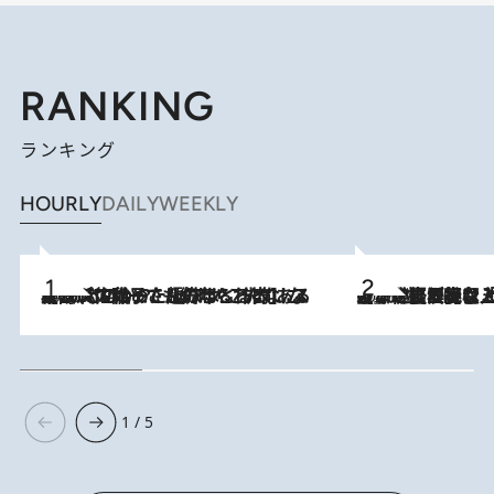
RANKING
ランキング
HOURLY
DAILY
WEEKLY
2026.8.5
【阿川佐和子さんの年とる力】なぜ70代で始めた趣味は“こんなに楽しい”のか？ ピアノ、俳句…スランプに陥っても続けられる“ある秘訣”とは
2026.8.5
【なぜ吉沢亮は「気配を消せる」のか？】興行収入208億の『国宝』を経て挑むミュージカル『ディア・エヴァン・ハンセン』。トップ俳優が舞台上でさらけ出した“孤独”とは
1 / 5