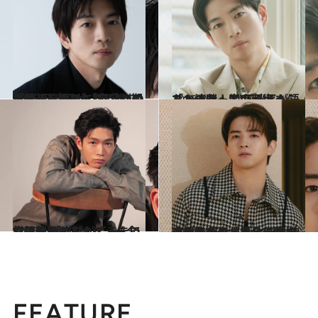
2025.1.21
【続きを読む】7年ぶりのミュージカルに“不安と期待”松下洸平が「自分への恩返し」のつもりで挑む『ケインとアベル』
カルチャー
2023.8.8
「あの時、客席が埋まらなかった」 松下洸平が語る、演劇人生の原点
カルチャー
2022.4.18
松下洸平インタビュー全文公開 「自分がどこまでいけるのか 試してみたい気持ちはある」
カルチャー
2024.12.29
ミュージカル界を無双中の甲斐翔真「自分に本当にやれるのか？ という怖さもある」
カルチャー
FEATURE