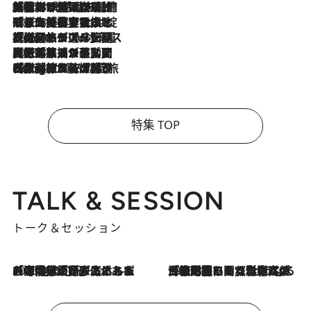
2026.8.6
「荷物が増えるほど旅ストレスは増す」美容ジャーナリストがたどり着いた最終結論。“化粧品を劇的に減らす”感動の凝縮美容とは
2026.8.6
「旅先には金髪ウィッグを持参」日本と同じメイクでは損してる!? 美容ジャーナリストが提案する“掟破りの旅美容”とは
2026.8.6
【厳選旅コスメ】「身軽さ＆UV対策重視！」ヘアアーティストshucoが選んだ夏旅ベストコスメを発表【Mサイズジップ】
2026.8.5
【厳選旅コスメ】国内をあちこち移動する河井菜摘が選んだ夏旅ベストコスメ発表！「リラックスアイテムはマスト」【Mサイズジップ】
2026.8.4
【厳選旅コスメ】「紫外線＆乾燥対策しながらメイク感も！」ヘア＆メイクGeorgeが選んだ夏旅ベストコスメを発表！【Mサイズジップ】
特集 TOP
TALK & SESSION
トーク＆セッション
2026.8.3
「今後値上げがあるとすれば…」「リスクがあるのは今年の冬」エネルギー専門家が語る、ホルムズ海峡封鎖が家庭にもたらす“ある心配”
2026.8.3
「住宅建てられない…」「サーチャージ料の高値が続いている」ホルムズ海峡封鎖による影響はいつまで続く？《エネルギー専門家に聞く“どうなる日本の暮らし”》