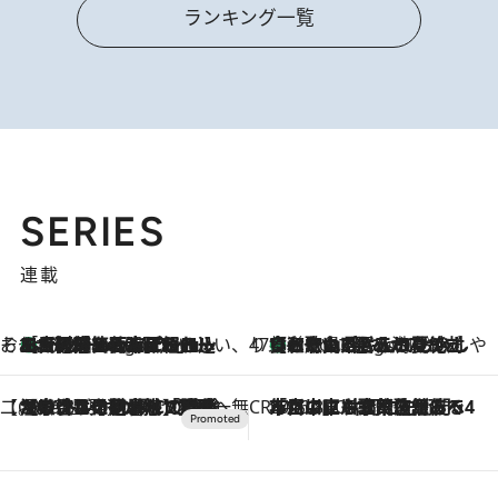
ランキング一覧
SERIES
連載
そおだよおこの関西おいしい、おやつ紀行
［大阪府箕面市］一皿一皿目の前で仕上げられる、料理を巧みに組み込んだアシェットデセールコース「ミチル アシェット デセール（Michiru assiette dessert）」
8 Hours Ago
47都道府県の手みやげ ひんやりスイーツで夏を満喫
【和歌山県】この夏絶対食べたい 冷やしておいしいおやつ3選 みかんがごろっと丸ごと入ったジュレ
8 Hours Ago
【CREA×星野リゾート】唯一無二。癒しと発見が待つ場所へ
2026.8.7
【トンボの足水浴】ヒノキの香りに包まれて涼感マックス！約13℃の湧水かけ流しを避暑地「星野温泉 トンボの湯」で体験
CREA'S CHOICE
2026.8.7
「立川にも歌舞伎があるんだよ」 片岡仁左衛門・市川中車ら豪華座組みで4年目の立川立飛歌舞伎へ