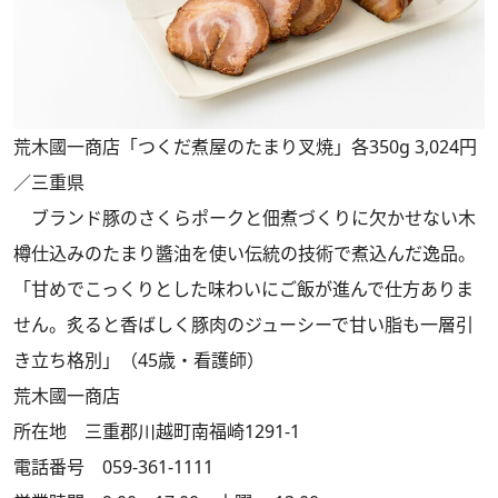
荒木國一商店「つくだ煮屋のたまり叉焼」各350g 3,024円
／三重県
ブランド豚のさくらポークと佃煮づくりに欠かせない木
樽仕込みのたまり醬油を使い伝統の技術で煮込んだ逸品。
「甘めでこっくりとした味わいにご飯が進んで仕方ありま
せん。炙ると香ばしく豚肉のジューシーで甘い脂も一層引
き立ち格別」（45歳・看護師）
荒木國一商店
所在地 三重郡川越町南福崎1291-1
電話番号 059-361-1111