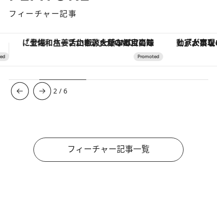
フィーチャー記事
「大事なのは地域の意識を変えること」。ロレックス賞受賞の自然保護活動家が実現させたナイジェリアの自然環境の復活
ヴァシュロン・コンスタンタン
3
/
6
フィーチャー記事一覧