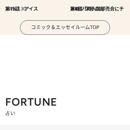
2026.7.30
第15話 アイス
2026.7.30
第8回「同人誌即売会にチャレンジ その2」
コミック＆エッセイルームTOP
FORTUNE
占い