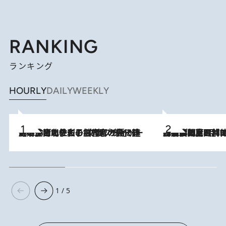
RANKING
ランキング
HOURLY
DAILY
WEEKLY
2026.8.3
《「文士の子ども被害者の会」発足！》阿川佐和子（72）が語る遠藤周作に北杜夫、劇作家・矢代静一の子どもたちの“文豪プライベート事件簿”
2026.8.8
「最後に見られてよかった」上野動物園の東園パンダ舎が解体前に特別公開。8月16日まで延長されたパネル展と共に辿る“半世紀”のパンダ飼育《解体工事の図面あり》
1 / 5