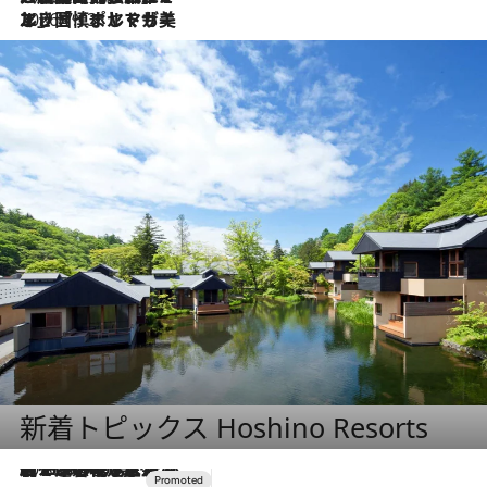
2026.7.13
エッセイ・ヤマザキマリ「慎ましくも美しき国 ポルトガル」
新着トピックス Hoshino Resorts
2026.8.7
【トンボの足水浴】ヒノキの香りに包まれて涼感マックス！約13℃の湧水かけ流しを避暑地「星野温泉 トンボの湯」で体験