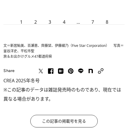
1
2
3
4
...
7
8
文＝新居鮎美、百瀬恵、齊藤栞、伊藤綾乃（Five Star Corporation） 写真＝
釜谷洋史、平松市聖
旅＆お出かけ
グルメ
47都道府県
Share
CREA 2025年冬号
※この記事のデータは雑誌発売時のものであり、現在では
異なる場合があります。
この記事の掲載号を見る