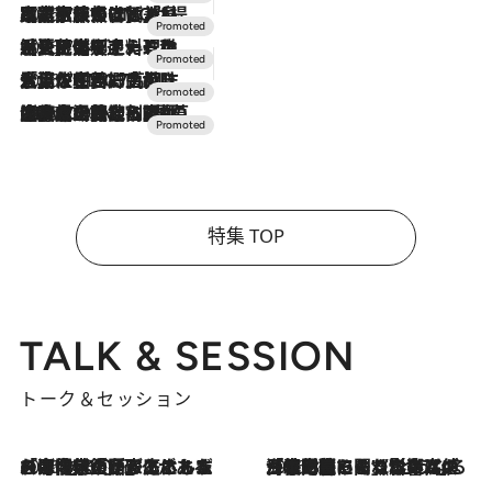
2026.7.31
【ホテル帰省】という選択肢をOMOが提案。家族とほどよい距離を保つには「昼は実家、夜は気兼ねなくホテルで！」
2026.7.24
【夏限定ディナーコース】旬を迎える稚鮎や花ズッキーニなどをイタリア・トスカーナの郷土料理の手法で満喫！
2026.7.17
「土佐和ハーブかき氷」がOMO7高知に登場！生姜、山椒、大葉など目にも舌にも涼を呼ぶ郷土の味
2026.7.10
NEW OPEN！【界 草津】名湯の地に誕生。趣の異なる2種の温泉と上州ならではの会席・蕎麦割烹など美食を味わう究極の癒やし旅
特集 TOP
TALK & SESSION
トーク＆セッション
2026.8.3
「今後値上げがあるとすれば…」「リスクがあるのは今年の冬」エネルギー専門家が語る、ホルムズ海峡封鎖が家庭にもたらす“ある心配”
2026.8.3
「住宅建てられない…」「サーチャージ料の高値が続いている」ホルムズ海峡封鎖による影響はいつまで続く？《エネルギー専門家に聞く“どうなる日本の暮らし”》