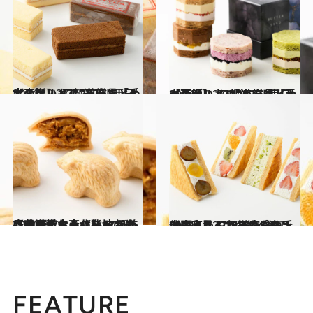
2024.12.27
【画像】 47都道府県「手土産グルメ」2025 “西日本の旨いもの”を総まとめ
グルメ
2024.12.27
【画像】 47都道府県「手土産グルメ」2025 “東日本の旨いもの”を総まとめ
グルメ
2024.12.28
【北海道＆東北】47都道府県の手土産リスト2025｜芳醇バターの熊モナカに一目惚れ！《各地の逸品21選》
グルメ
2024.12.29
【関東】47都道府県の手土産リスト2025｜全国1位のふわふわバウムサンド、必見！《各地の逸品21選》
グルメ
FEATURE