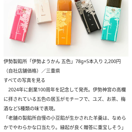
伊勢製餡所「伊勢ようかん 五色」78g×5本入り 2,200円
（自社店舗価格）／三重県
すべての写真を見る
2024年に創業100周年を記念して発売。伊勢神宮の高欄
に拝されている五色の居玉がモチーフで、ユズ、お茶、梅
酒など5種類の味で表現。
「老舗の製餡所自慢の小豆餡が生かされた羊羹は、なめら
かでやわらかな口当たり。縁起が良く贈答に重宝しそう」