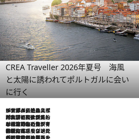
CREA Traveller 2026年夏号 海風
と太陽に誘われてポルトガルに会い
に行く
2026.8.8
リスボンの絶品スイーツ「パステル・デ・ナタ」とは？ポルトガル伝統の奥深い世界へ
2026.7.27
「私の祖国はポルトガル語です」国民的詩人フェルナンド・ペソアと、彼が愛した文学の街を歩く
2026.7.26
ポルトガル近海が育む極上の海の幸。キリリと冷えた白ワインと愉しむ、シーフード専門店の贅沢
2026.7.22
伝統の味をモダンに昇華。高感度な地元客が集う、リスボンの最旬ガストロノミー
2026.7.21
大航海時代の栄華から、震災、独裁、そして革命へ。ポルトガル・首都リスボンの石畳に刻まれた「歴史の光と影」