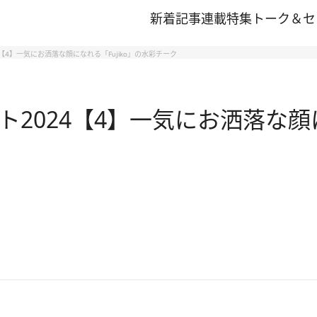
新着記事
連載
特集
トーク＆セ
【4】一気にお洒落な顔になれる「Fujiko」の水彩チーク
2024【4】一気にお洒落な顔に