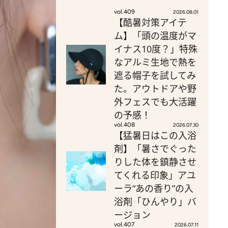
vol.409
2026.08.01
【酷暑対策アイテ
ム】「頭の温度がマ
イナス10度？」特殊
なアルミ生地で熱を
遮る帽子を試してみ
た。アウトドアや野
外フェスでも大活躍
の予感！
vol.408
2026.07.30
【猛暑日はこの入浴
剤】「暑さでぐった
りした体を鎮静させ
てくれる印象」アユ
ーラ“あの香り”の入
浴剤「ひんやり」バ
ージョン
vol.407
2026.07.11